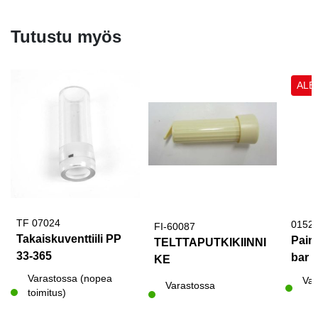
Tutustu myös
ALE
TF 07024
0152
FI-60087
Takaiskuventtiili PP
Pain
TELTTAPUTKIKIINNI
33-365
bar 
KE
Varastossa (nopea
Var
Varastossa
toimitus)