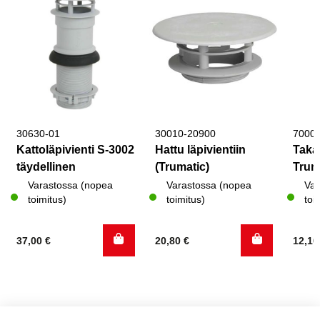
30630-01
30010-20900
7000
Kattoläpivienti S-3002
Hattu läpivientiin
Takai
täydellinen
(Trumatic)
Tru
Varastossa (nopea
Varastossa (nopea
Var
toimitus)
toimitus)
toi
37,00
€
20,80
€
12,1