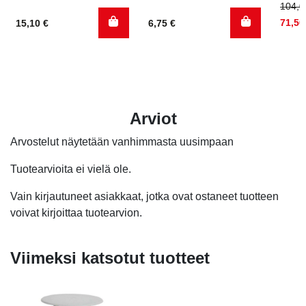
Alku
Nyky
104,
hinta
hinta
71,5
15,10
€
6,75
€
oli:
on:
104,0
71,50
Arviot
Arvostelut näytetään vanhimmasta uusimpaan
Tuotearvioita ei vielä ole.
Vain kirjautuneet asiakkaat, jotka ovat ostaneet tuotteen
voivat kirjoittaa tuotearvion.
Viimeksi katsotut tuotteet