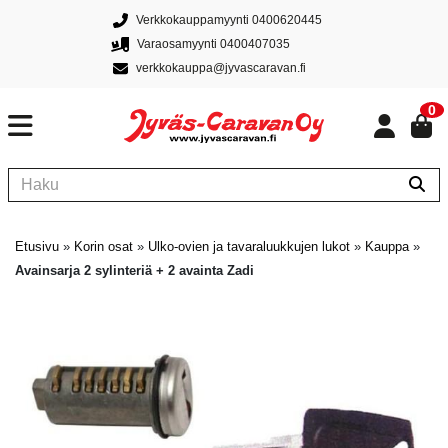
Verkkokauppamyynti 0400620445
Varaosamyynti 0400407035
verkkokauppa@jyvascaravan.fi
0
Etusivu
»
Korin osat
»
Ulko-ovien ja tavaraluukkujen lukot
»
Kauppa
»
Avainsarja 2 sylinteriä + 2 avainta Zadi