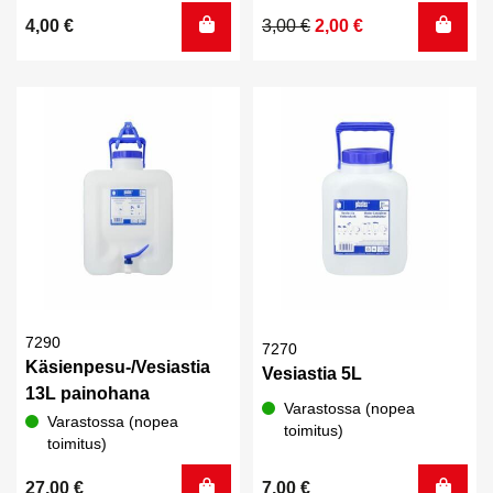
Alkuperäinen
Nykyinen
4,00
€
3,00
€
2,00
€
hinta
hinta
oli:
on:
3,00 €.
2,00 €.
7290
7270
Käsienpesu-/Vesiastia
Vesiastia 5L
13L painohana
Varastossa (nopea
Varastossa (nopea
toimitus)
toimitus)
27,00
€
7,00
€