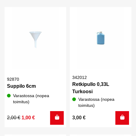
oli:
on:
10,00 €.
5,00 €.
342012
92870
Retkipullo 0,33L
Suppilo 6cm
Turkoosi
Varastossa (nopea
Varastossa (nopea
toimitus)
toimitus)
Alkuperäinen
Nykyinen
2,00
€
1,00
€
3,00
€
hinta
hinta
oli:
on: