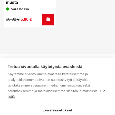
musta
Varastossa
Alkuperäinen
Nykyinen
10,00
€
5,00
€
hinta
hinta
oli:
on:
10,00 €.
5,00 €.
Tietoa sivustolla käytetyistä evästeistä
Käytämme sivustollamme evästeitä kerätäksemme ja
analysoidaksemme sivuston suorituskykyä ja käyttöä,
Yhteystiedot
tarjotaksemme sosiaalisen median ominaisuuksia sekä
parantaaksemme ja räätälöidäksemme sisältöä ja mainoksia.
Lue
Selaa tuotteita
lisää
Verkkokauppa
Evästeasetukset