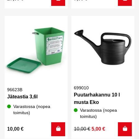
699010
96623B
Puutarhakannu 10 l
Jäteastia 3,6l
musta Eko
Varastossa (nopea
Varastossa (nopea
toimitus)
toimitus)
Alkuperäinen
Nykyinen
10,00
€
10,00
€
5,00
€
hinta
hinta