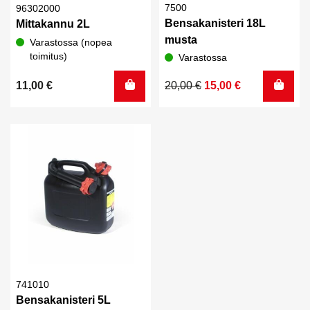
7500
96302000
Bensakanisteri 18L
Mittakannu 2L
musta
Varastossa (nopea
toimitus)
Varastossa
Alkuperäinen
Nykyinen
11,00
€
20,00
€
15,00
€
hinta
hinta
oli:
on:
20,00 €.
15,00 €.
741010
Bensakanisteri 5L