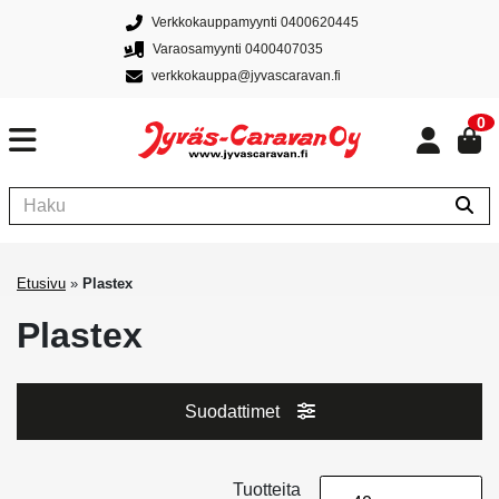
Verkkokauppamyynti 0400620445
Varaosamyynti 0400407035
verkkokauppa@jyvascaravan.fi
0
Etusivu
»
Plastex
Plastex
Suodattimet
Tuotteita