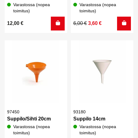
Varastossa (nopea
Varastossa (nopea
toimitus)
toimitus)
Alkuperäinen
Nykyinen
12,00
€
6,00
€
3,60
€
hinta
hinta
oli:
on:
6,00 €.
3,60 €.
97450
93180
Suppilo/Sihti 20cm
Suppilo 14cm
Varastossa (nopea
Varastossa (nopea
toimitus)
toimitus)