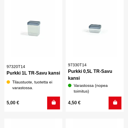
2,00 €.
1,00 €.
97330T14
97320T14
Purkki 0,5L TR-Savu
Purkki 1L TR-Savu kansi
kansi
Tilaustuote, tuotetta ei
Varastossa (nopea
varastossa.
toimitus)
5,00
€
4,50
€