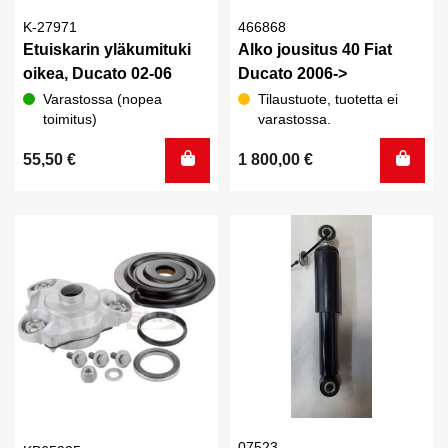
K-27971
466868
Etuiskarin yläkumituki
Alko jousitus 40 Fiat
oikea, Ducato 02-06
Ducato 2006->
Varastossa (nopea
Tilaustuote, tuotetta ei
toimitus)
varastossa.
55,50
€
1 800,00
€
07523