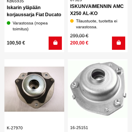
KB65935
ISKUNVAIMENNIN AMC
Iskarin yläpään
X250 AL-KO
korjaussarja Fiat Ducato
Tilaustuote, tuotetta ei
Varastossa (nopea
varastossa.
toimitus)
Alkuperäinen
Nykyinen
299,00
€
hinta
hinta
100,50
€
200,00
€
oli:
on:
299,00 €.
200,00 €.
16-25151
K-27970