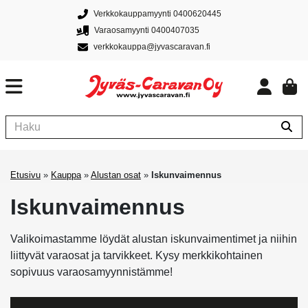
Verkkokauppamyynti 0400620445
Varaosamyynti 0400407035
verkkokauppa@jyvascaravan.fi
Etusivu
»
Kauppa
»
Alustan osat
»
Iskunvaimennus
Iskunvaimennus
Valikoimastamme löydät alustan iskunvaimentimet ja niihin
liittyvät varaosat ja tarvikkeet. Kysy merkkikohtainen
sopivuus varaosamyynnistämme!