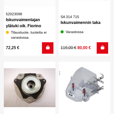
52023098
SA 314 715
Iskunvaimentajan
Iskunvaimennin taka
ylätuki oik. Fiorino
Varastossa
Tilaustuote, tuotetta ei
varastossa.
Alkuperäinen
Nykyinen
72,25
€
119,00
€
80,00
€
hinta
hinta
oli:
on:
119,00 €.
80,00 €.