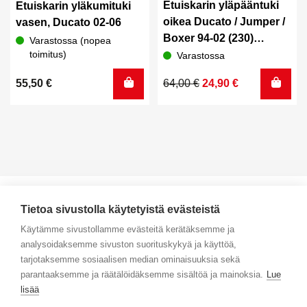
Etuiskarin yläpääntuki
Etuiskarin yläkumituki
oikea Ducato / Jumper /
vasen, Ducato 02-06
Boxer 94-02 (230)
Varastossa (nopea
Lemförder
toimitus)
Varastossa
Alkuperäinen
Nykyinen
55,50
€
64,00
€
24,90
€
hinta
hinta
oli:
on:
64,00 €.
24,90 €.
Tietoa sivustolla käytetyistä evästeistä
Käytämme sivustollamme evästeitä kerätäksemme ja
analysoidaksemme sivuston suorituskykyä ja käyttöä,
Yhteystiedot
tarjotaksemme sosiaalisen median ominaisuuksia sekä
parantaaksemme ja räätälöidäksemme sisältöä ja mainoksia.
Lue
Selaa tuotteita
lisää