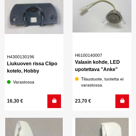
H6100140007
H4300130196
Valasin kohde, LED
Liukuoven rissa Clipo
upotettava "Anke"
kotelo, Hobby
Tilaustuote, tuotetta ei
Varastossa
varastossa.
16,30
€
23,70
€