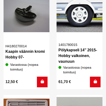
1401780015
H4180270014
Pölykapseli 14″ 2015-
Kaapin väännin kromi
Hobby valkoinen,
Hobby 07-
vaunuun
Varastossa (nopea
Varastossa (nopea
toimitus)
toimitus)
12,50
€
61,70
€