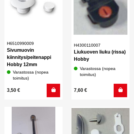
H6510990009
H4300110007
Sivumuovin
Liukuoven liuku (rissa)
kiinnitys/peitenappi
Hobby
Hobby 12mm
Varastossa (nopea
Varastossa (nopea
toimitus)
toimitus)
3,50
€
7,60
€