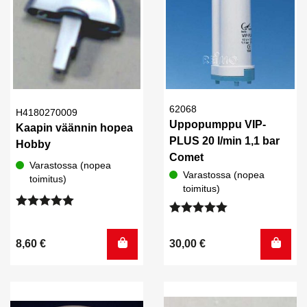
62068
H4180270009
Uppopumppu VIP-
Kaapin väännin hopea
PLUS 20 l/min 1,1 bar
Hobby
Comet
Varastossa (nopea
Varastossa (nopea
toimitus)
toimitus)
Arvostelu
Arvostelu
tuotteesta:
tuotteesta:
5.00
/ 5
8,60
€
30,00
€
5.00
/ 5