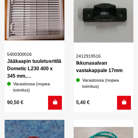
5400300016
2412919516
Jääkaapin tuuletusritilä
Ikkunasalvan
Dometic L230 400 x
vastakappale 17mm
345 mm,
Varastossa (nopea
asennusaukko 370 x
Varastossa (nopea
toimitus)
toimitus)
305 mm
90,50
€
5,40
€