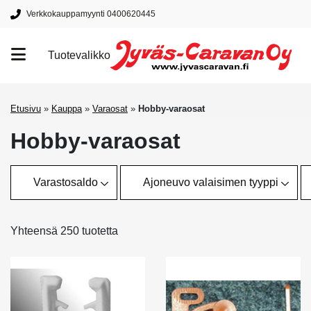
Verkkokauppamyynti 0400620445
Tuotevalikko
Tuotemerkit
Etusivu
»
Kauppa
»
Varaosat
»
Hobby-varaosat
Hobby-varaosat
Varastosaldo
Ajoneuvo valaisimen tyyppi
Yhteensä 250 tuotetta