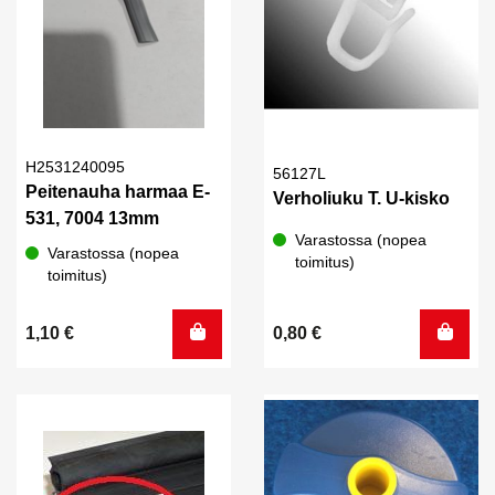
H2531240095
56127L
Peitenauha harmaa E-
Verholiuku T. U-kisko
531, 7004 13mm
Varastossa (nopea
Varastossa (nopea
toimitus)
toimitus)
1,10
€
0,80
€