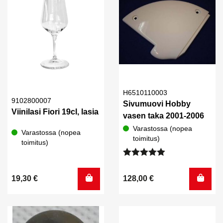
H6510110003
9102800007
Sivumuovi Hobby
Viinilasi Fiori 19cl, lasia
vasen taka 2001-2006
Varastossa (nopea
Varastossa (nopea
toimitus)
toimitus)
Arvostelu
tuotteesta:
19,30
€
128,00
€
5.00
/ 5