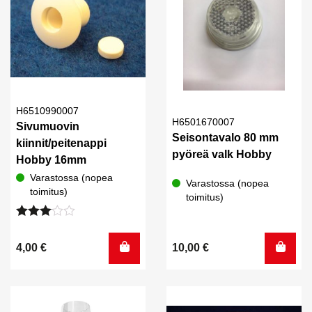
H6510990007
H6501670007
Sivumuovin
Seisontavalo 80 mm
kiinnit/peitenappi
pyöreä valk Hobby
Hobby 16mm
Varastossa (nopea
Varastossa (nopea
toimitus)
toimitus)
Arvostelu
tuotteesta:
4,00
€
10,00
€
3.00
/ 5