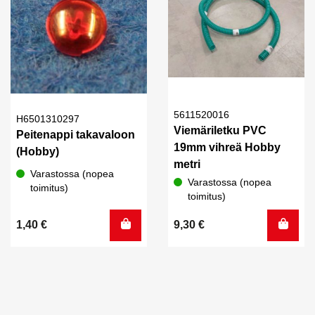
5611520016
H6501310297
Viemäriletku PVC
Peitenappi takavaloon
19mm vihreä Hobby
(Hobby)
metri
Varastossa (nopea
Varastossa (nopea
toimitus)
toimitus)
1,40
€
9,30
€