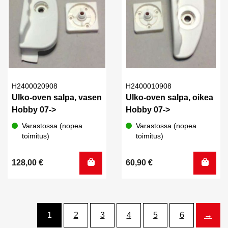
H2400020908
H2400010908
Ulko-oven salpa, vasen
Ulko-oven salpa, oikea
Hobby 07->
Hobby 07->
Varastossa (nopea
Varastossa (nopea
toimitus)
toimitus)
128,00
€
60,90
€
1
2
3
4
5
6
→