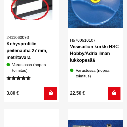
2411060093
H5700510107
Kehysprofiilin
Vesisäiliön korkki HSC
peitenauha 27 mm,
Hobby/Adria ilman
metritavara
lukkopesää
Varastossa (nopea
toimitus)
Varastossa (nopea
toimitus)
Arvostelu
tuotteesta:
3,80
€
22,50
€
5.00
/ 5