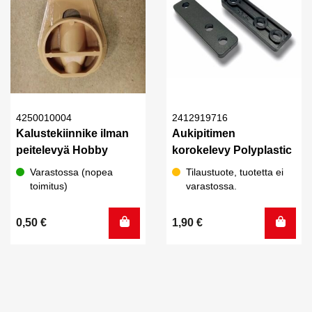
4250010004
2412919716
Kalustekiinnike ilman
Aukipitimen
peitelevyä Hobby
korokelevy Polyplastic
Varastossa (nopea
Tilaustuote, tuotetta ei
toimitus)
varastossa.
0,50
€
1,90
€