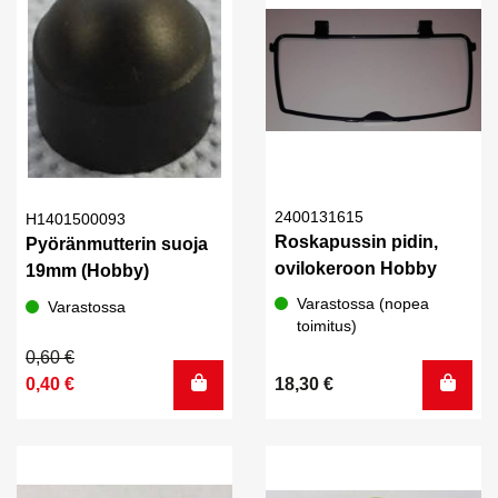
2400131615
H1401500093
Roskapussin pidin,
Pyöränmutterin suoja
ovilokeroon Hobby
19mm (Hobby)
Varastossa (nopea
Varastossa
toimitus)
Alkuperäinen
Nykyinen
0,60
€
hinta
hinta
0,40
€
18,30
€
oli:
on:
0,60 €.
0,40 €.