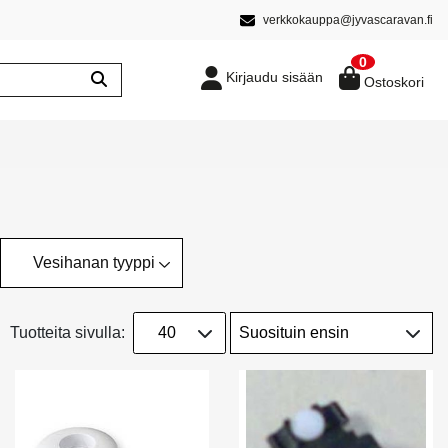
verkkokauppa@jyvascaravan.fi
0
Kirjaudu sisään
Ostoskori
Vesihanan tyyppi
Tuotteita sivulla: