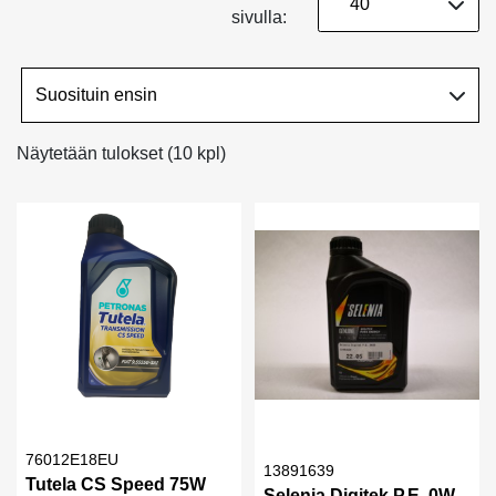
sivulla:
Näytetään tulokset (10 kpl)
76012E18EU
13891639
Tutela CS Speed 75W
Selenia Digitek P.E. 0W-