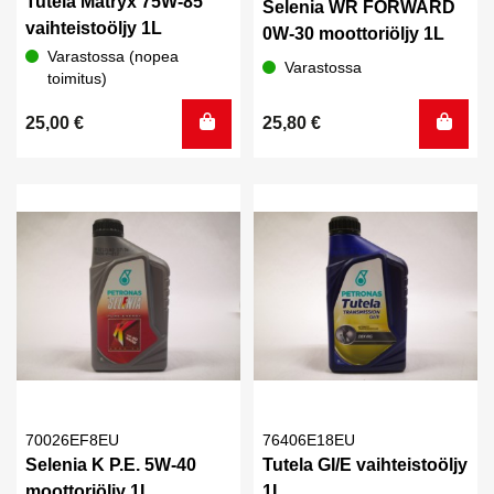
Tutela Matryx 75W-85
Selenia WR FORWARD
vaihteistoöljy 1L
0W-30 moottoriöljy 1L
Varastossa (nopea
Varastossa
toimitus)
25,00
€
25,80
€
70026EF8EU
76406E18EU
Selenia K P.E. 5W-40
Tutela GI/E vaihteistoöljy
moottoriöljy 1L
1L