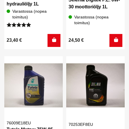
hydrauliöljy 1L
30 moottoriöljy 1L
Varastossa (nopea
toimitus)
Varastossa (nopea
toimitus)
Arvostelu
tuotteesta:
23,40
€
24,50
€
5.00
/ 5
76009E18EU
70253EF8EU