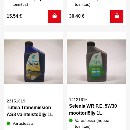
toimitus)
toimitus)
15,54
€
30,40
€
14121616
23151619
Selenia WR P.E. 5W30
Tutela Transmission
moottoriöljy 1L
AS8 vaihteistoöljy 1L
Varastossa (nopea
Varastossa
toimitus)