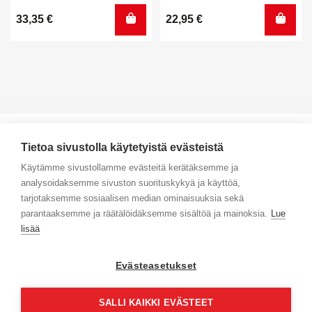
33,35
€
22,95
€
Tietoa sivustolla käytetyistä evästeistä
Käytämme sivustollamme evästeitä kerätäksemme ja
analysoidaksemme sivuston suorituskykyä ja käyttöä,
Yhteystiedot
tarjotaksemme sosiaalisen median ominaisuuksia sekä
parantaaksemme ja räätälöidäksemme sisältöä ja mainoksia.
Lue
Selaa tuotteita
lisää
Verkkokauppa
Evästeasetukset
Maksa turvallisesti
SALLI KAIKKI EVÄSTEET