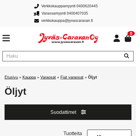
Verkkokauppamyynti 0400620445
Varaosamyynti 0400407035
verkkokauppa@jyvascaravan.fi
0
Etusivu
»
Kauppa
»
Varaosat
»
Fiat varaosat
»
Öljyt
Öljyt
Suodattimet
Tuotteita