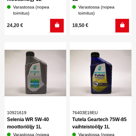
Varastossa (nopea
Varastossa (nopea
toimitus)
toimitus)
24,20
€
18,50
€
10921619
76403E18EU
Selenia WR 5W-40
Tutela Geartech 75W-85
moottoriöljy 1L
vaihteistoöljy 1L
Varastossa (nopea
Varastossa (nopea