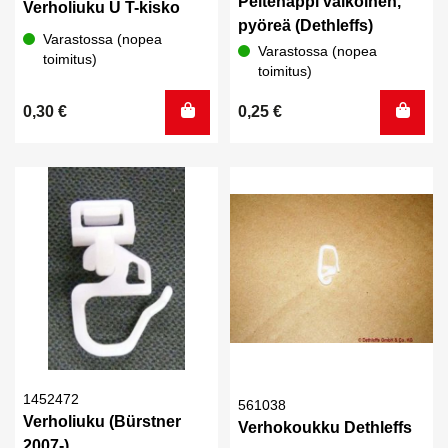
Peitenappi valkoinen,
Verholiuku U T-kisko
pyöreä (Dethleffs)
Varastossa (nopea
Varastossa (nopea
toimitus)
toimitus)
0,30
€
0,25
€
1452472
561038
Verholiuku (Bürstner
Verhokoukku Dethleffs
2007-)