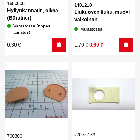
1650500
1401210
Hyllynkannatin, oikea
Liukuoven liuku, muovi
(Bürstner)
valkoinen
Varastossa (nopea
Varastossa
toimitus)
Alkuperäinen
Nykyinen
0,30
€
1,70
€
0,60
€
hinta
hinta
oli:
on:
1,70 €.
0,60 €.
k20-sp153
700300