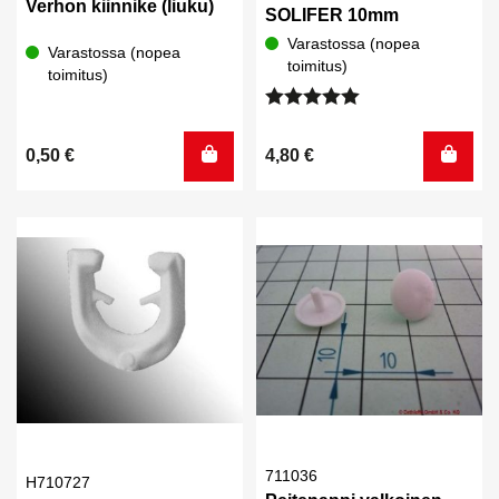
Verhon kiinnike (liuku)
SOLIFER 10mm
Varastossa (nopea
Varastossa (nopea
toimitus)
toimitus)
Arvostelu
tuotteesta:
0,50
€
4,80
€
5.00
/ 5
711036
H710727