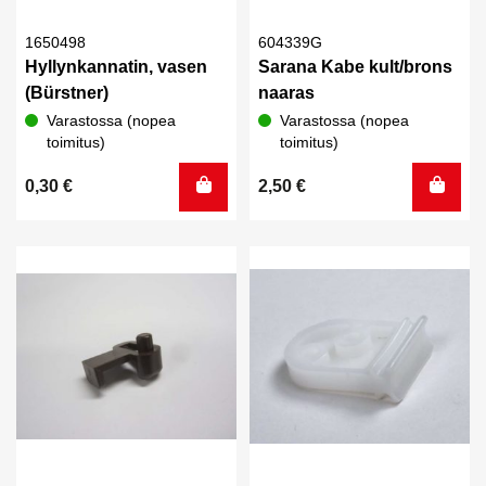
1650498
604339G
Hyllynkannatin, vasen
Sarana Kabe kult/brons
(Bürstner)
naaras
Varastossa (nopea
Varastossa (nopea
toimitus)
toimitus)
0,30
€
2,50
€