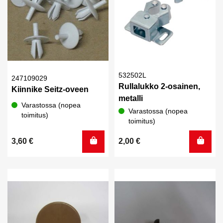
532502L
247109029
Rullalukko 2-osainen,
Kiinnike Seitz-oveen
metalli
Varastossa (nopea
Varastossa (nopea
toimitus)
toimitus)
3,60
€
2,00
€