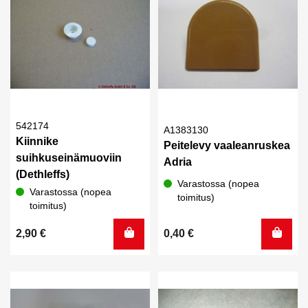
542174
A1383130
Kiinnike
Peitelevy vaaleanruskea
suihkuseinämuoviin
Adria
(Dethleffs)
Varastossa (nopea
Varastossa (nopea
toimitus)
toimitus)
2,90
€
0,40
€