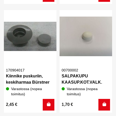
170904017
00700002
Kiinnike puskuriin,
SALPAKUPU
keskiharmaa Bürstner
KAASUP.KOT.VALK.
Varastossa (nopea
Varastossa (nopea
toimitus)
toimitus)
2,45
€
1,70
€