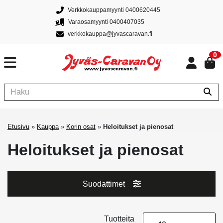
Verkkokauppamyynti 0400620445
Varaosamyynti 0400407035
verkkokauppa@jyvascaravan.fi
0
Etusivu
»
Kauppa
»
Korin osat
»
Heloitukset ja pienosat
Heloitukset ja pienosat
Suodattimet
Tuotteita