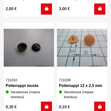
2,00
€
3,00
€
711032
711038
Peitenappi musta
Peitenappi 12 x 2,5 mm
Varastossa (nopea
Varastossa (nopea
toimitus)
toimitus)
0,30
€
0,10
€