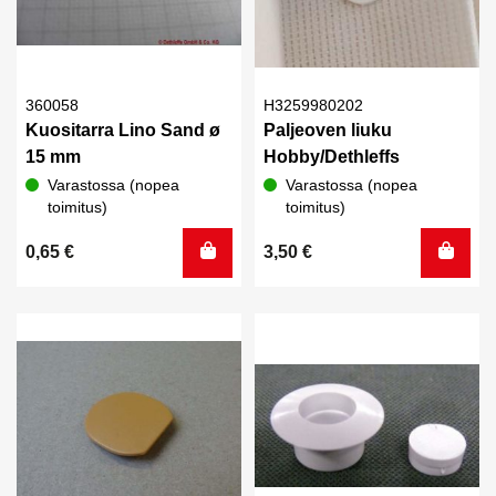
360058
H3259980202
Kuositarra Lino Sand ø
Paljeoven liuku
15 mm
Hobby/Dethleffs
Varastossa (nopea
Varastossa (nopea
toimitus)
toimitus)
0,65
€
3,50
€