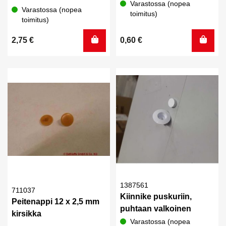
Varastossa (nopea
Varastossa (nopea
toimitus)
toimitus)
2,75
€
0,60
€
1387561
711037
Kiinnike puskuriin,
Peitenappi 12 x 2,5 mm
puhtaan valkoinen
kirsikka
Varastossa (nopea