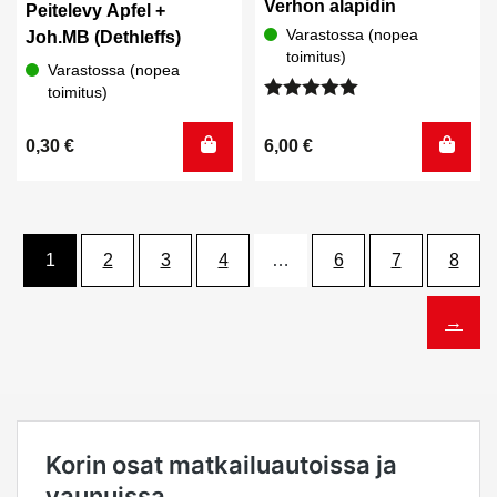
Verhon alapidin
Peitelevy Apfel +
Varastossa (nopea
Joh.MB (Dethleffs)
toimitus)
Varastossa (nopea
toimitus)
Arvostelu
tuotteesta:
0,30
€
6,00
€
5.00
/ 5
1
2
3
4
…
6
7
8
→