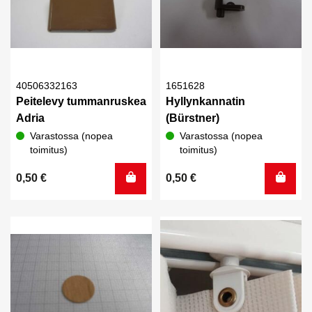
40506332163
1651628
Peitelevy tummanruskea
Hyllynkannatin
Adria
(Bürstner)
Varastossa (nopea
Varastossa (nopea
toimitus)
toimitus)
0,50
€
0,50
€