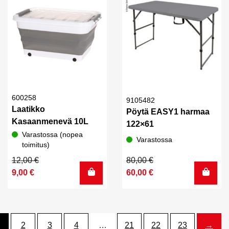
600258
9105482
Laatikko
Pöytä EASY1 harmaa
Kasaanmenevä 10L
122×61
Varastossa (nopea
Varastossa
toimitus)
Alkuperäinen
Nykyinen
Alkuperäinen
Nykyinen
12,00
€
80,00
€
hinta
hinta
hinta
hinta
9,00
€
60,00
€
oli:
on:
oli:
on:
12,00 €.
9,00 €.
80,00 €.
60,00 €.
2
3
4
…
21
22
23
→