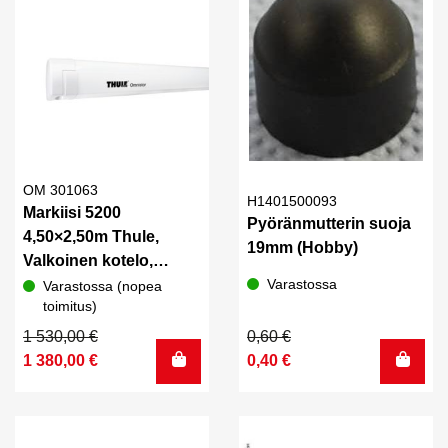
OM 301063
H1401500093
Markiisi 5200
Pyöränmutterin suoja
4,50×2,50m Thule,
19mm (Hobby)
Valkoinen kotelo,
Mystic Grey -kangas
Varastossa
Varastossa (nopea
toimitus)
Alkuperäinen
Nykyinen
Alkuperäinen
Nykyinen
1 530,00
€
0,60
€
hinta
hinta
hinta
hinta
1 380,00
€
0,40
€
oli:
on:
oli:
on:
1
1
0,60 €.
0,40 €.
530,00 €.
380,00 €.