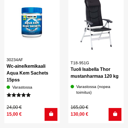
30234AF
T18-951G
Wc-aine/kemikaali
Tuoli Isabella Thor
Aqua Kem Sachets
mustanharmaa 120 kg
15pss
Varastossa (nopea
Varastossa
toimitus)
Arvostelu
tuotteesta:
Alkuperäinen
Nykyinen
Alkuperäinen
Nykyinen
24,00
€
165,00
€
5.00
/ 5
hinta
hinta
hinta
hinta
15,00
€
130,00
€
oli:
on:
oli:
on:
24,00 €.
15,00 €.
165,00 €.
130,00 €.