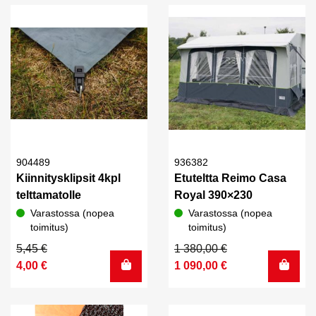
904489
936382
Kiinnitysklipsit 4kpl
Etuteltta Reimo Casa
telttamatolle
Royal 390×230
Varastossa (nopea
Varastossa (nopea
toimitus)
toimitus)
Alkuperäinen
Nykyinen
Alkuperäinen
Nykyinen
5,45
€
1 380,00
€
hinta
hinta
hinta
hinta
4,00
€
1 090,00
€
oli:
on:
oli:
on:
5,45 €.
4,00 €.
1
1
380,00 €.
090,00 €.