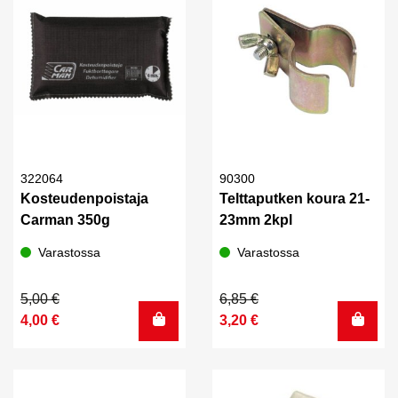
322064
90300
Kosteudenpoistaja
Telttaputken koura 21-
Carman 350g
23mm 2kpl
Varastossa
Varastossa
Alkuperäinen
Nykyinen
Alkuperäinen
Nykyinen
5,00
€
6,85
€
hinta
hinta
hinta
hinta
4,00
€
3,20
€
oli:
on:
oli:
on:
5,00 €.
4,00 €.
6,85 €.
3,20 €.