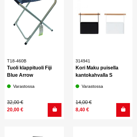
T18-460B
314941
Tuoli klappituoli Fiji
Kori Maku puisella
Blue Arrow
kantokahvalla S
Varastossa
Varastossa
Alkuperäinen
Nykyinen
Alkuperäinen
Nykyinen
32,00
€
14,00
€
hinta
hinta
hinta
hinta
20,00
€
8,40
€
oli:
on:
oli:
on:
32,00 €.
20,00 €.
14,00 €.
8,40 €.