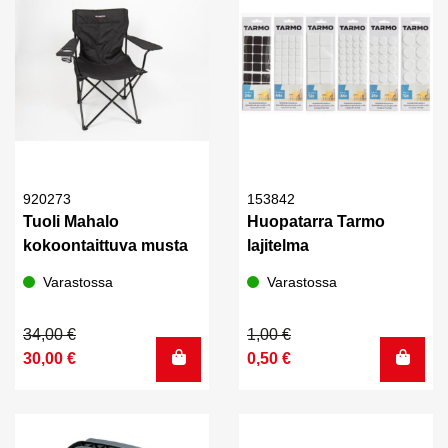
920273
153842
Tuoli Mahalo
Huopatarra Tarmo
kokoontaittuva musta
lajitelma
Varastossa
Varastossa
Alkuperäinen
Nykyinen
Alkuperäinen
Nykyinen
34,00
€
1,00
€
hinta
hinta
hinta
hinta
30,00
€
0,50
€
oli:
on:
oli:
on:
34,00 €.
30,00 €.
1,00 €.
0,50 €.