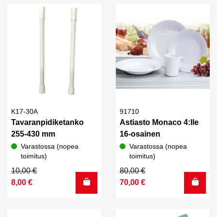
K17-30A
91710
Tavaranpidiketanko
Astiasto Monaco 4:lle
255-430 mm
16-osainen
Varastossa (nopea
Varastossa (nopea
toimitus)
toimitus)
Alkuperäinen
Nykyinen
Alkuperäinen
Nykyinen
10,00
€
80,00
€
hinta
hinta
hinta
hinta
8,00
€
70,00
€
oli:
on:
oli:
on:
10,00 €.
8,00 €.
80,00 €.
70,00 €.