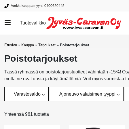
Verkkokauppamyynti 0400620445
Tuotevalikko
Tuotemerkit
Etusivu
»
Kauppa
»
Tarjoukset
»
Poistotarjoukset
Poistotarjoukset
Tässä ryhmässä on poistotarjoustuotteet vähintään -15%! Osaa 
mutta ne ovat uusia ja käyttämättömiä. Voit myös varmistaa t
Varastosaldo
Ajoneuvo valaisimen tyyppi
Yhteensä 961 tuotetta