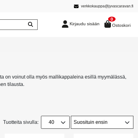
verkkokauppa@jyvascaravan.fi
0
Kirjaudu sisään
Ostoskori
sta on voinut olla myös mallikappaleina esillä myymälässä,
en tilausta.
Tuotteita sivulla: