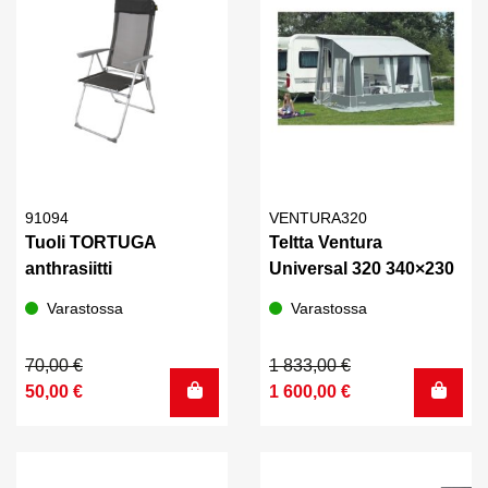
91094
VENTURA320
Tuoli TORTUGA
Teltta Ventura
anthrasiitti
Universal 320 340×230
Varastossa
Varastossa
Alkuperäinen
Nykyinen
Alkuperäinen
Nykyinen
70,00
€
1 833,00
€
hinta
hinta
hinta
hinta
50,00
€
1 600,00
€
oli:
on:
oli:
on:
70,00 €.
50,00 €.
1
1
833,00 €.
600,00 €.