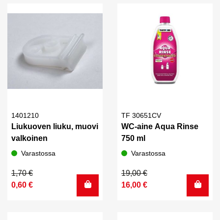
1401210
TF 30651CV
Liukuoven liuku, muovi
WC-aine Aqua Rinse
valkoinen
750 ml
Varastossa
Varastossa
Alkuperäinen
Nykyinen
Alkuperäinen
Nykyinen
1,70
€
19,00
€
hinta
hinta
hinta
hinta
0,60
€
16,00
€
oli:
on:
oli:
on:
1,70 €.
0,60 €.
19,00 €.
16,00 €.