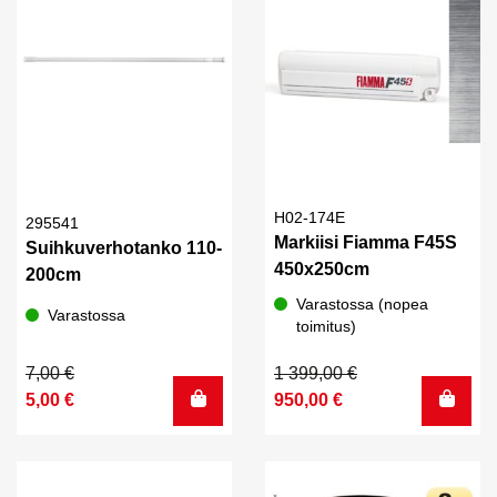
H02-174E
295541
Markiisi Fiamma F45S
Suihkuverhotanko 110-
450x250cm
200cm
Varastossa (nopea
Varastossa
toimitus)
Alkuperäinen
Nykyinen
Alkuperäinen
Nykyinen
7,00
€
1 399,00
€
hinta
hinta
hinta
hinta
5,00
€
950,00
€
oli:
on:
oli:
on:
7,00 €.
5,00 €.
1
950,00 €.
399,00 €.