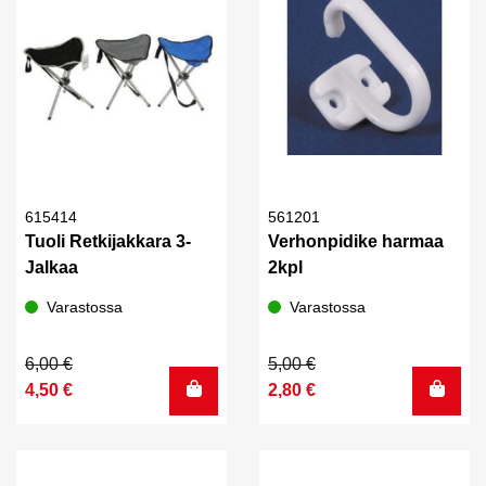
615414
561201
Tuoli Retkijakkara 3-
Verhonpidike harmaa
Jalkaa
2kpl
Varastossa
Varastossa
Alkuperäinen
Nykyinen
Alkuperäinen
Nykyinen
6,00
€
5,00
€
hinta
hinta
hinta
hinta
4,50
€
2,80
€
oli:
on:
oli:
on:
6,00 €.
4,50 €.
5,00 €.
2,80 €.