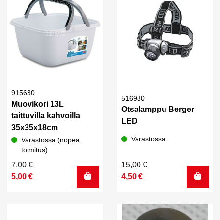
915630
516980
Muovikori 13L
Otsalamppu Berger
taittuvilla kahvoilla
LED
35x35x18cm
Varastossa
Varastossa (nopea
toimitus)
Alkuperäinen
Nykyinen
Alkuperäinen
Nykyinen
7,00
€
15,00
€
hinta
hinta
hinta
hinta
5,00
€
4,50
€
oli:
on:
oli:
on:
7,00 €.
5,00 €.
15,00 €.
4,50 €.