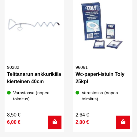
90282
96061
Telttanarun ankkurikiila
Wc-paperi-istuin Toly
kierteinen 40cm
25kpl
Varastossa (nopea
Varastossa (nopea
toimitus)
toimitus)
Alkuperäinen
Nykyinen
Alkuperäinen
Nykyinen
8,50
€
2,64
€
hinta
hinta
hinta
hinta
6,00
€
2,00
€
oli:
on:
oli:
on:
8,50 €.
6,00 €.
2,64 €.
2,00 €.