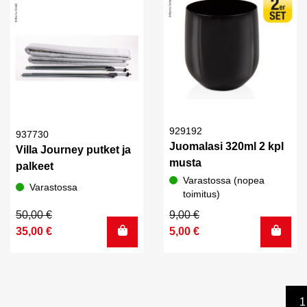
929192
937730
Juomalasi 320ml 2 kpl
Villa Journey putket ja
musta
palkeet
Varastossa (nopea
Varastossa
toimitus)
Alkuperäinen
Nykyinen
Alkuperäinen
Nykyinen
50,00
€
9,00
€
hinta
hinta
hinta
hinta
35,00
€
5,00
€
oli:
on:
oli:
on:
50,00 €.
35,00 €.
9,00 €.
5,00 €.
1