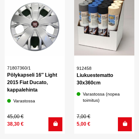
71807360/1
912458
Pölykapseli 16″ Light
Liukuestematto
2015 Fiat Ducato,
30x360cm
kappalehinta
Varastossa (nopea
toimitus)
Varastossa
Alkuperäinen
Nykyinen
Alkuperäinen
Nykyinen
45,00
€
7,00
€
hinta
hinta
hinta
hinta
38,30
€
5,00
€
oli:
on:
oli:
on:
45,00 €.
38,30 €.
7,00 €.
5,00 €.