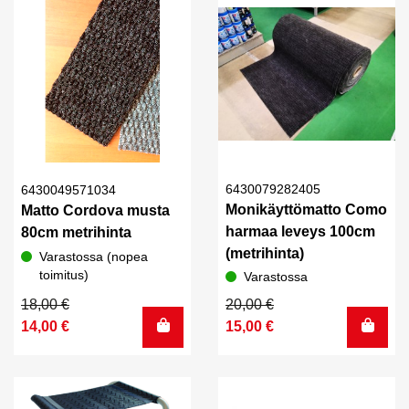
6430079282405
6430049571034
Monikäyttömatto Como
Matto Cordova musta
harmaa leveys 100cm
80cm metrihinta
(metrihinta)
Varastossa (nopea
toimitus)
Varastossa
Alkuperäinen
Nykyinen
Alkuperäinen
Nykyinen
18,00
€
20,00
€
hinta
hinta
hinta
hinta
14,00
€
15,00
€
oli:
on:
oli:
on:
18,00 €.
14,00 €.
20,00 €.
15,00 €.