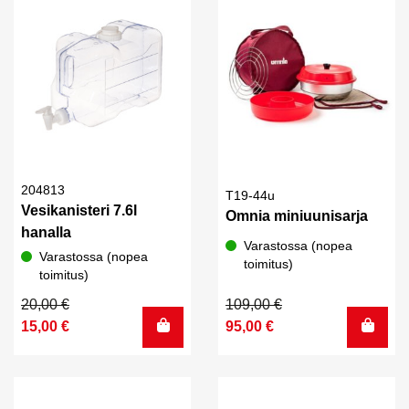
204813
T19-44u
Vesikanisteri 7.6l
Omnia miniuunisarja
hanalla
Varastossa (nopea
Varastossa (nopea
toimitus)
toimitus)
Alkuperäinen
Nykyinen
Alkuperäinen
Nykyinen
20,00
€
109,00
€
hinta
hinta
hinta
hinta
15,00
€
95,00
€
oli:
on:
oli:
on:
20,00 €.
15,00 €.
109,00 €.
95,00 €.