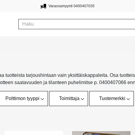
Varaosamyynti 0400407035
tuotteista tarjoushintaan vain yksittäiskappaleita. Osa tuottei
uotteen saatavuuden ja tilanteen puhelimitse p. 0400407066 enn
Polttimon tyyppi
Toimittaja
Tuotemerkki