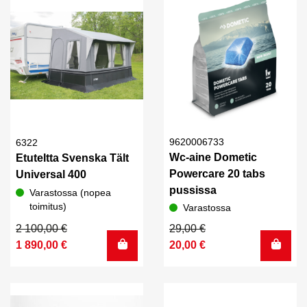
9620006733
6322
Wc-aine Dometic
Etuteltta Svenska Tält
Powercare 20 tabs
Universal 400
pussissa
Varastossa (nopea
toimitus)
Varastossa
Alkuperäinen
Nykyinen
Alkuperäinen
Nykyinen
2 100,00
€
29,00
€
hinta
hinta
hinta
hinta
1 890,00
€
20,00
€
oli:
on:
oli:
on:
2
1
29,00 €.
20,00 €.
100,00 €.
890,00 €.