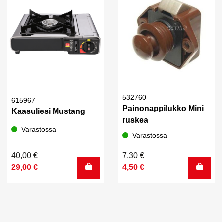
532760
615967
Painonappilukko Mini
Kaasuliesi Mustang
ruskea
Varastossa
Varastossa
Alkuperäinen
Nykyinen
Alkuperäinen
Nykyinen
40,00
€
7,30
€
hinta
hinta
hinta
hinta
29,00
€
4,50
€
oli:
on:
oli:
on:
40,00 €.
29,00 €.
7,30 €.
4,50 €.