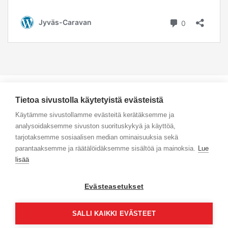
Tietoa sivustolla käytetyistä evästeistä
Käytämme sivustollamme evästeitä kerätäksemme ja
analysoidaksemme sivuston suorituskykyä ja käyttöä,
Yhteystiedot
tarjotaksemme sosiaalisen median ominaisuuksia sekä
parantaaksemme ja räätälöidäksemme sisältöä ja mainoksia.
Lue
Selaa tuotteita
lisää
Verkkokauppa
Evästeasetukset
Maksa turvallisesti
SALLI KAIKKI EVÄSTEET