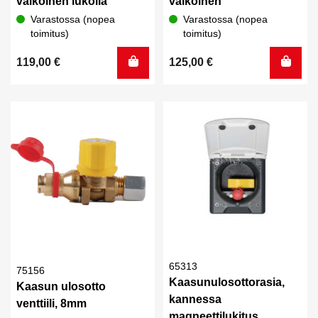
valkoinen lukolla
valkoinen
Varastossa (nopea
Varastossa (nopea
toimitus)
toimitus)
119,00
€
125,00
€
65313
75156
Kaasunulosottorasia,
Kaasun ulosotto
kannessa
venttiili, 8mm
magneettilukitus