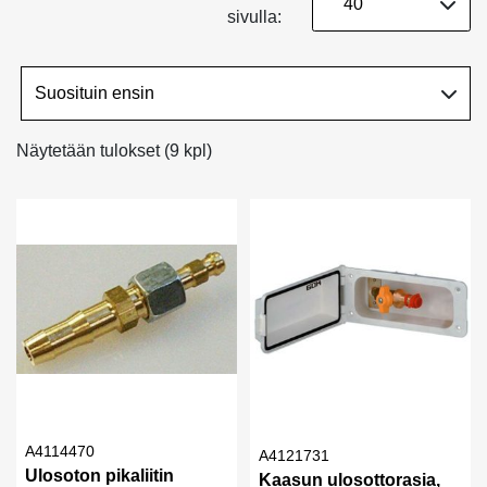
sivulla:
Näytetään tulokset (9 kpl)
A4114470
A4121731
Ulosoton pikaliitin
Kaasun ulosottorasia,