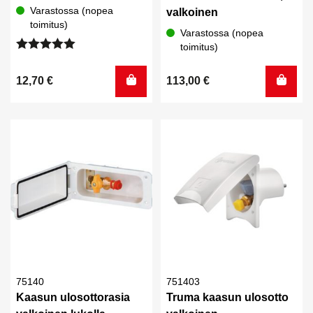
Varastossa (nopea
valkoinen
toimitus)
Varastossa (nopea
toimitus)
Arvostelu
tuotteesta:
12,70
€
113,00
€
5.00
/ 5
75140
751403
Kaasun ulosottorasia
Truma kaasun ulosotto