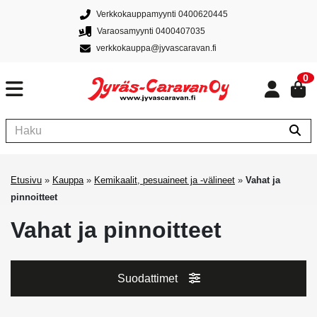
Verkkokauppamyynti 0400620445
Varaosamyynti 0400407035
verkkokauppa@jyvascaravan.fi
0
Etusivu
»
Kauppa
»
Kemikaalit, pesuaineet ja -välineet
»
Vahat ja
pinnoitteet
Vahat ja pinnoitteet
Suodattimet