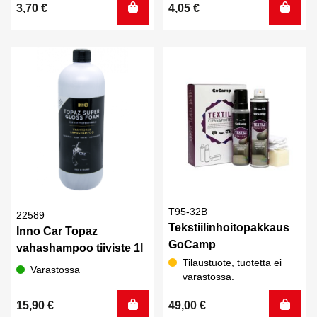
3,70
€
4,05
€
T95-32B
22589
Tekstiilinhoitopakkaus
Inno Car Topaz
GoCamp
vahashampoo tiiviste 1l
Tilaustuote, tuotetta ei
Varastossa
varastossa.
15,90
€
49,00
€