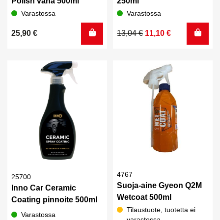
Polish vaha 500ml
250ml
Varastossa
Varastossa
Alkuperäinen
Nykyinen
25,90
€
13,04
€
11,10
€
hinta
hinta
oli:
on:
13,04 €.
11,10 €.
4767
25700
Suoja-aine Gyeon Q2M
Inno Car Ceramic
Wetcoat 500ml
Coating pinnoite 500ml
Tilaustuote, tuotetta ei
Varastossa
varastossa.