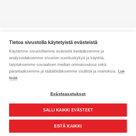
Tietoa sivustolla käytetyistä evästeistä
Käytämme sivustollamme evästeitä kerätäksemme ja
analysoidaksemme sivuston suorituskykyä ja käyttöä,
Yhteystiedot
tarjotaksemme sosiaalisen median ominaisuuksia sekä
parantaaksemme ja räätälöidäksemme sisältöä ja mainoksia.
Lue
Selaa tuotteita
lisää
Verkkokauppa
Evästeasetukset
Maksa turvallisesti
SALLI KAIKKI EVÄSTEET
ESTÄ KAIKKI
© Jyväs-Caravan 2026