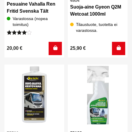
4804
Pesuaine Vahalla Ren
Suoja-aine Gyeon Q2M
Fritid Svenska Tält
Wetcoat 1000ml
Varastossa (nopea
toimitus)
Tilaustuote, tuotetta ei
varastossa.
Arvostelu
tuotteesta:
20,00
€
25,90
€
4.00
/ 5