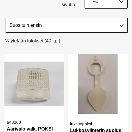
sivulla:
Näytetään tulokset (40 kpl)
648260
luksuopoksi
Äärivalo valk. POKSI
Lukkosylinterin suojus