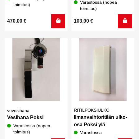
Varastossa (nopea
toimitus)
toimitus)
470,00
€
103,00
€
RITILPOKSIULKO
vevesihana
Ilmanvaihtoritilän ulko-
Vesihana Poksi
osa Poksi ylä
Varastossa (nopea
toimitus)
Varastossa