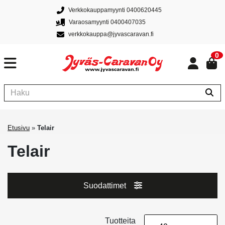
Verkkokauppamyynti 0400620445
Varaosamyynti 0400407035
verkkokauppa@jyvascaravan.fi
0
Etusivu
»
Telair
Telair
Suodattimet
Tuotteita