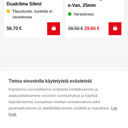
Dualclima Silent
e-Van, 25mm
Tilaustuote, tuotetta ei
Varastossa
varastossa.
Alkuperäinen
Nykyinen
56,70
€
38,50
€
29,60
€
hinta
hinta
oli:
on:
38,50 €.
29,60 €.
Tietoa sivustolla käytetyistä evästeistä
Käytämme sivustollamme evästeitä kerätäksemme ja
analysoidaksemme sivuston suorituskykyä ja käyttöä,
Yhteystiedot
tarjotaksemme sosiaalisen median ominaisuuksia sekä
parantaaksemme ja räätälöidäksemme sisältöä ja mainoksia.
Lue
Selaa tuotteita
lisää
Verkkokauppa