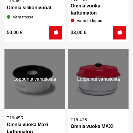
T19-45G
Omnia vuoka
Omnia silikonivuoat
tarttumaton
Varastossa
Varasto loppu
50,00
€
33,00
€
Loppunut varastosta
Loppunut varastosta
T19-45R
T19-47B
Omnia vuoka Maxi
Omnia vuoka MAXI
tarttumaton