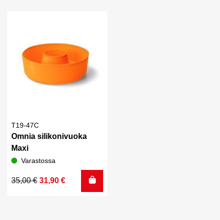
T19-47C
Omnia silikonivuoka
Maxi
Varastossa
Alkuperäinen
Nykyinen
35,00
€
31,90
€
hinta
hinta
oli:
on:
35,00 €.
31,90 €.