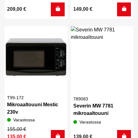
209,00
€
149,00
€
T99-172
789083
Mikroaaltouuni Mestic
Severin MW 7781
230v
mikroaaltouuni
Varastossa
Varastossa
Alkuperäinen
Nykyinen
155,00
€
hinta
hinta
135,00
€
139,00
€