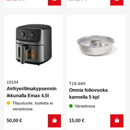
oli:
on:
155,00 €.
135,00 €.
10144
T19-44H
Airfryer/ilmakypsennin
Omnia foliovuoka
ikkunalla Emax 4,5l
kannella 5 kpl
Tilaustuote, tuotetta ei
Varastossa
varastossa.
50,00
€
15,00
€