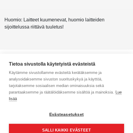
Huomio: Laitteet kuumenevat, huomio laitteiden
sijoittelussa riittävä tuuletus!
Tietoa sivustolla käytetyistä evästeistä
Käytämme sivustollamme evästeitä kerätäksemme ja
analysoidaksemme sivuston suorituskykyä ja käyttöä,
Yhteystiedot
tarjotaksemme sosiaalisen median ominaisuuksia sekä
parantaaksemme ja räätälöidäksemme sisältöä ja mainoksia.
Lue
Selaa tuotteita
lisää
Verkkokauppa
Evästeasetukset
Maksa turvallisesti
SALLI KAIKKI EVÄSTEET