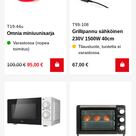
T99-108
T19-44u
Grillipannu sähköinen
Omnia miniuunisarja
230V 1500W 40cm
Varastossa (nopea
Tilaustuote, tuotetta ei
toimitus)
varastossa.
Alkuperäinen
Nykyinen
109,00
€
95,00
€
67,00
€
hinta
hinta
oli:
on:
109,00 €.
95,00 €.