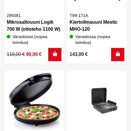
295081
T99-171A
Mikroaaltouuni Logik
Kiertoilmauuni Mestic
700 W (ottoteho 1100 W)
MHO-120
Varastossa (nopea
Varastossa (nopea
toimitus)
toimitus)
Alkuperäinen
Nykyinen
110,00
€
90,00
€
143,00
€
hinta
hinta
oli:
on:
110,00 €.
90,00 €.