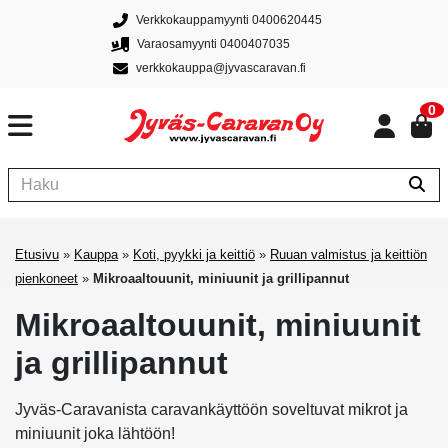
Verkkokauppamyynti 0400620445
Varaosamyynti 0400407035
verkkokauppa@jyvascaravan.fi
0
Etusivu
»
Kauppa
»
Koti, pyykki ja keittiö
»
Ruuan valmistus ja keittiön
pienkoneet
»
Mikroaaltouunit, miniuunit ja grillipannut
Mikroaaltouunit, miniuunit
ja grillipannut
Jyväs-Caravanista caravankäyttöön soveltuvat mikrot ja
miniuunit joka lähtöön!