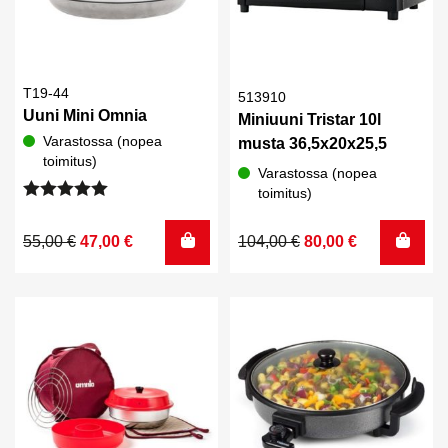
T19-44
513910
Uuni Mini Omnia
Miniuuni Tristar 10l
Varastossa (nopea
musta 36,5x20x25,5
toimitus)
Varastossa (nopea
toimitus)
Arvostelu
tuotteesta:
Alkuperäinen
Nykyinen
Alkuperäinen
Nykyinen
55,00
€
47,00
€
104,00
€
80,00
€
5.00
/ 5
hinta
hinta
hinta
hinta
oli:
on:
oli:
on:
55,00 €.
47,00 €.
104,00 €.
80,00 €.