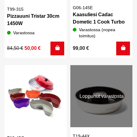
G06-145E
T99-315
Kaasuliesi Cadac
Pizzauuni Tristar 30cm
Dometic 1 Cook Turbo
1450W
Varastossa (nopea
Varastossa
toimitus)
Alkuperäinen
Nykyinen
84,50
€
50,00
€
99,00
€
hinta
hinta
oli:
on:
84,50 €.
50,00 €.
Loppunut varastosta
T19-44X