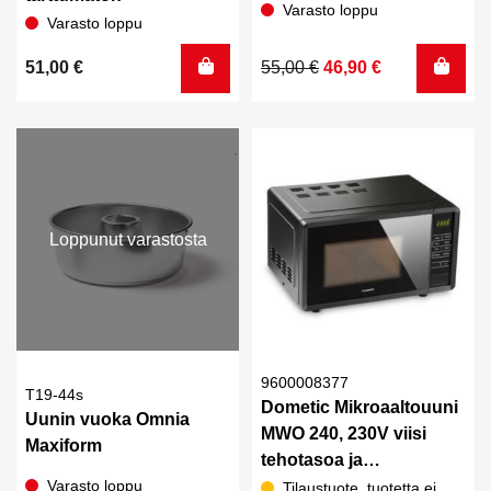
Varasto loppu
Varasto loppu
Alkuperäinen
Nykyinen
51,00
€
55,00
€
46,90
€
hinta
hinta
oli:
on:
55,00 €.
46,90 €.
Loppunut varastosta
9600008377
T19-44s
Dometic Mikroaaltouuni
Uunin vuoka Omnia
MWO 240, 230V viisi
Maxiform
tehotasoa ja
sulatustoiminto
Varasto loppu
Tilaustuote, tuotetta ei