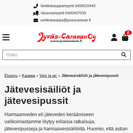
Verkkokauppamyynti 0400620445
Varaosamyynti 0400407035
verkkokauppa@jyvascaravan.fi
0
Etusivu
»
Kauppa
»
Vesi ja wc
»
Jätevesisäiliöt ja jätevesipussit
Jätevesisäiliöt ja
jätevesipussit
Harmaanveden eli jäteveden keräämiseen
valikoimastamme löytyy erilaisia ratkaisuja,
jätevesipusseja ja harmaavesisäiliöitä. Huomio, että astian