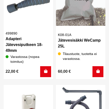
499890
K08-01A
Adapteri
Jätevesisäkki WeCamp
Jätevesiputkeen 18-
25L
49mm
Tilaustuote, tuotetta ei
Varastossa (nopea
varastossa.
toimitus)
22,00
€
60,00
€