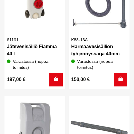
61161
K88-13A
Jätevesisäiliö Fiamma
Harmaavesisäiliön
40 l
tyhjennyssarja 40mm
Varastossa (nopea
Varastossa (nopea
toimitus)
toimitus)
197,00
€
150,00
€