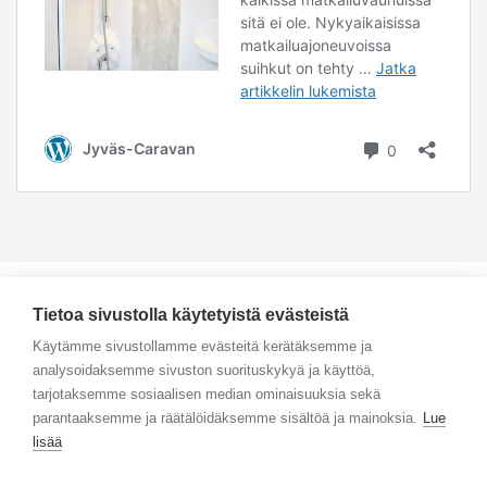
Tietoa sivustolla käytetyistä evästeistä
Käytämme sivustollamme evästeitä kerätäksemme ja
analysoidaksemme sivuston suorituskykyä ja käyttöä,
Yhteystiedot
tarjotaksemme sosiaalisen median ominaisuuksia sekä
parantaaksemme ja räätälöidäksemme sisältöä ja mainoksia.
Lue
Selaa tuotteita
lisää
Verkkokauppa