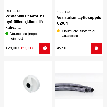
REP 1113
1638174
Vesitankki Petarol 35l
Vesisäiliön täyttösuppilo
pyörällinen,kiinteällä
C2/C4
kahvalla
Tilaustuote, tuotetta ei
Varastossa (nopea
varastossa.
toimitus)
Alkuperäinen
Nykyinen
129,00
€
89,00
€
45,50
€
hinta
hinta
oli:
on:
129,00 €.
89,00 €.