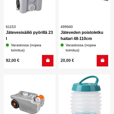
61153
499940
Jätevesisäiliö pyörillä 23
Jäteveden poistoletku
l
haitari 48-110cm
Varastossa (nopea
Varastossa (nopea
toimitus)
toimitus)
92,00
€
20,00
€