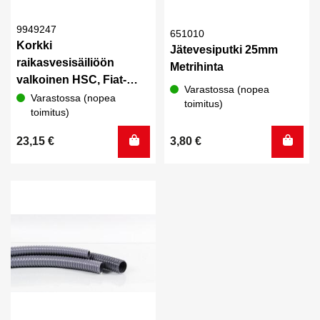
9949247
651010
Korkki
Jätevesiputki 25mm
raikasvesisäiliöön
Metrihinta
valkoinen HSC, Fiat-
Varastossa (nopea
valkoinen
Varastossa (nopea
toimitus)
toimitus)
23,15
€
3,80
€