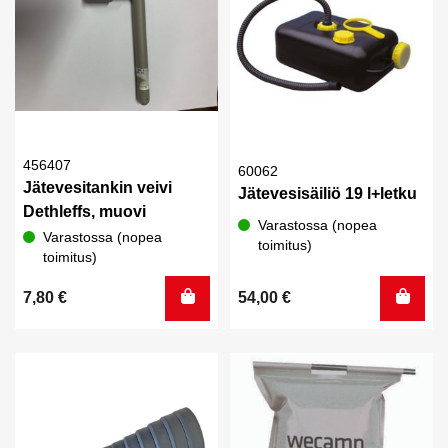
456407
60062
Jätevesitankin veivi
Jätevesisäiliö 19 l+letku
Dethleffs, muovi
Varastossa (nopea
Varastossa (nopea
toimitus)
toimitus)
7,80
€
54,00
€