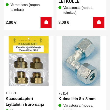
LETKULLE
Varastossa (nopea
Varastossa (nopea
toimitus)
toimitus)
2,00
€
8,00
€
1590/1
75114
Kaasuadapteri
Kulmaliitin 8 x 8 mm
täyttöliitin Euro-sarja
Varastossa (nopea