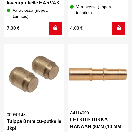
kaasuputkelle HARVAK.
Varastossa (nopea
Varastossa (nopea
toimitus)
toimitus)
7,00
€
4,00
€
A4114000
00950148
LETKUISTUKKA
Tulppa 8 mm cu-putkelle
HANAAN (8MM),10 MM
1kpl