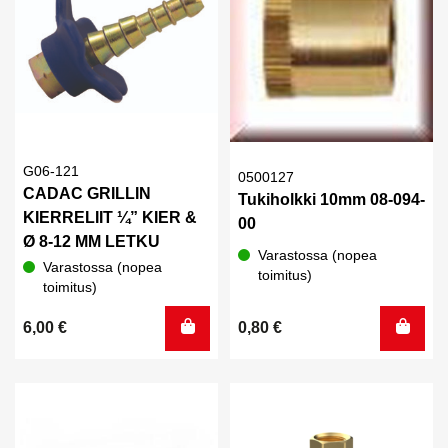
G06-121
0500127
CADAC GRILLIN
Tukiholkki 10mm 08-094-
KIERRELIIT ¼” KIER &
00
Ø 8-12 MM LETKU
Varastossa (nopea
Varastossa (nopea
toimitus)
toimitus)
6,00
€
0,80
€