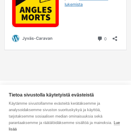
Tietoa sivustolla käytetyistä evästeistä
Käytämme sivustollamme evästeitä kerätäksemme ja
analysoidaksemme sivuston suorituskykyä ja käyttöä,
Yhteystiedot
tarjotaksemme sosiaalisen median ominaisuuksia sekä
parantaaksemme ja räätälöidäksemme sisältöä ja mainoksia.
Lue
Selaa tuotteita
lisää