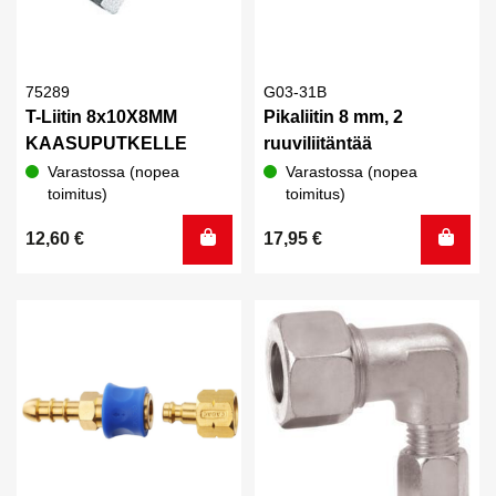
75289
G03-31B
T-Liitin 8x10X8MM
Pikaliitin 8 mm, 2
KAASUPUTKELLE
ruuviliitäntää
Varastossa (nopea
Varastossa (nopea
toimitus)
toimitus)
12,60
€
17,95
€