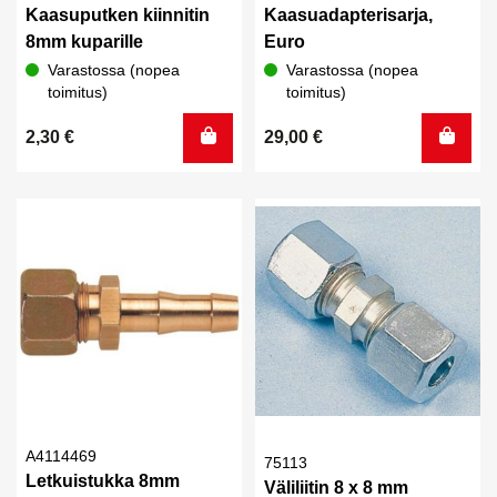
Kaasuputken kiinnitin
Kaasuadapterisarja,
8mm kuparille
Euro
Varastossa (nopea
Varastossa (nopea
toimitus)
toimitus)
2,30
€
29,00
€
A4114469
75113
Letkuistukka 8mm
Väliliitin 8 x 8 mm