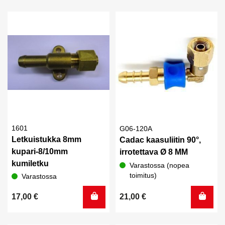
1601
G06-120A
Letkuistukka 8mm
Cadac kaasuliitin 90°,
kupari-8/10mm
irrotettava Ø 8 MM
kumiletku
Varastossa (nopea
toimitus)
Varastossa
17,00
€
21,00
€