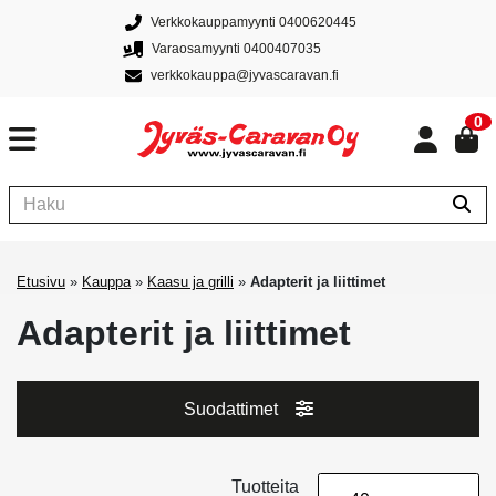
Verkkokauppamyynti 0400620445
Varaosamyynti 0400407035
verkkokauppa@jyvascaravan.fi
0
Etusivu
»
Kauppa
»
Kaasu ja grilli
»
Adapterit ja liittimet
Adapterit ja liittimet
Suodattimet
Tuotteita