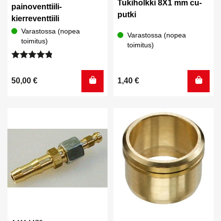
Tukiholkki 8X1 mm cu-
painoventtiili-
putki
kierreventtiili
Varastossa (nopea
Varastossa (nopea
toimitus)
toimitus)
Arvostelu
tuotteesta:
50,00
€
1,40
€
4.75
/ 5