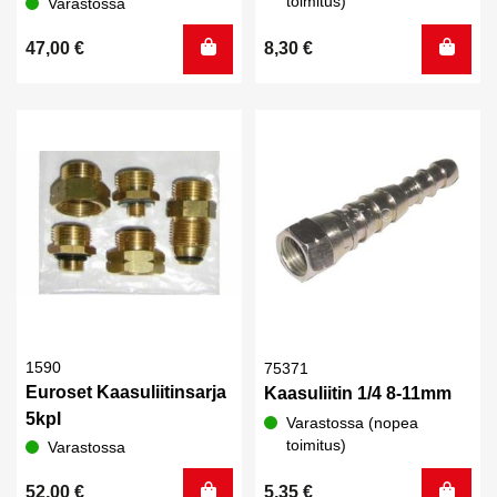
toimitus)
Varastossa
47,00
€
8,30
€
1590
75371
Euroset Kaasuliitinsarja
Kaasuliitin 1/4 8-11mm
5kpl
Varastossa (nopea
toimitus)
Varastossa
52,00
€
5,35
€