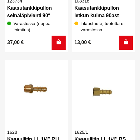
123734
108318
Kaasutankkipullon
Kaasutankkipullon
seinäläpivienti 90º
letkun kulma 90ast
Varastossa (nopea
Tilaustuote, tuotetta ei
toimitus)
varastossa.
37,00
€
13,00
€
1628
1625/1
Kaasuliitin LL 1/4″ RU
Kaasuliitin LL 1/4″ RS