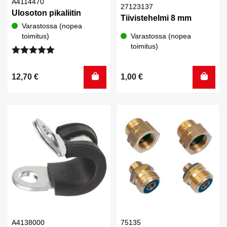
A4114470
27123137
Ulosoton pikaliitin
Tiivistehelmi 8 mm
Varastossa (nopea
toimitus)
Varastossa (nopea
toimitus)
Arvostelu
tuotteesta:
12,70
€
1,00
€
5.00
/ 5
A4138000
75135