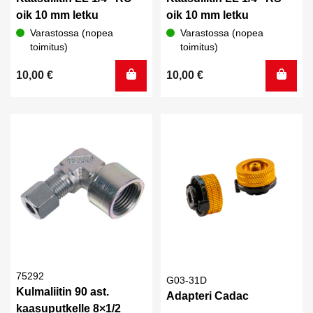
oik 10 mm letku
oik 10 mm letku
Varastossa (nopea
Varastossa (nopea
toimitus)
toimitus)
10,00
€
10,00
€
75292
G03-31D
Kulmaliitin 90 ast.
Adapteri Cadac
kaasuputkelle 8×1/2