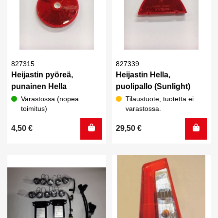
827315
827339
Heijastin pyöreä,
Heijastin Hella,
punainen Hella
puolipallo (Sunlight)
Varastossa (nopea
Tilaustuote, tuotetta ei
toimitus)
varastossa.
4,50
€
29,50
€