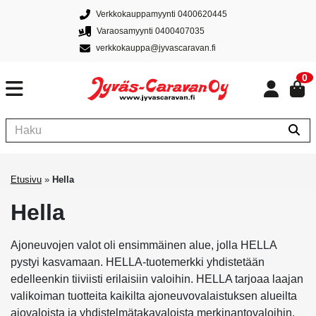
Verkkokauppamyynti 0400620445
Varaosamyynti 0400407035
verkkokauppa@jyvascaravan.fi
0
Etusivu
»
Hella
Hella
Ajoneuvojen valot oli ensimmäinen alue, jolla HELLA
pystyi kasvamaan. HELLA-tuotemerkki yhdistetään
edelleenkin tiiviisti erilaisiin valoihin. HELLA tarjoaa laajan
valikoiman tuotteita kaikilta ajoneuvovalaistuksen alueilta
ajovaloista ja yhdistelmätakavaloista merkinantovaloihin,