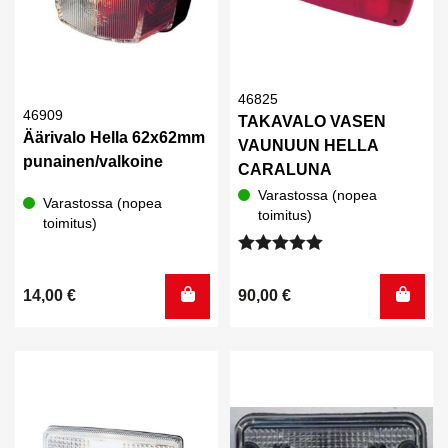
46825
46909
TAKAVALO VASEN
Äärivalo Hella 62x62mm
VAUNUUN HELLA
punainen/valkoine
CARALUNA
Varastossa (nopea
Varastossa (nopea
toimitus)
toimitus)
Arvostelu
tuotteesta:
14,00
€
90,00
€
5.00
/ 5