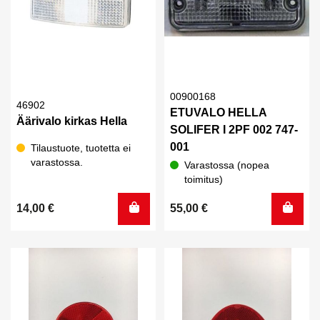
00900168
46902
ETUVALO HELLA
Äärivalo kirkas Hella
SOLIFER I 2PF 002 747-
001
Tilaustuote, tuotetta ei
varastossa.
Varastossa (nopea
toimitus)
14,00
€
55,00
€