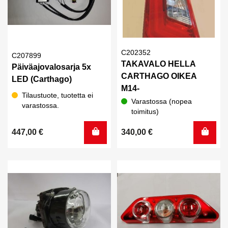
C202352
C207899
TAKAVALO HELLA
Päiväajovalosarja 5x
CARTHAGO OIKEA
LED (Carthago)
M14-
Tilaustuote, tuotetta ei
Varastossa (nopea
varastossa.
toimitus)
447,00
€
340,00
€