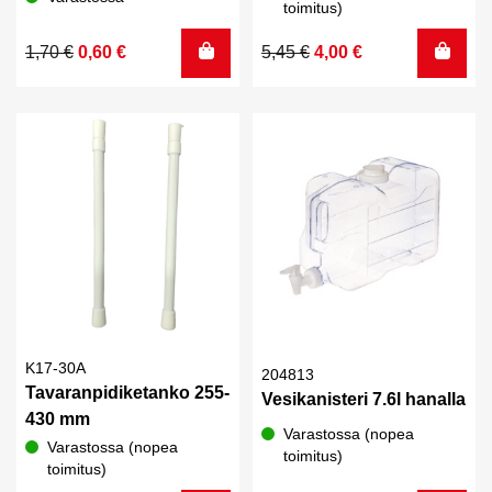
toimitus)
Alkuperäinen
Nykyinen
Alkuperäinen
Nykyinen
1,70
€
0,60
€
5,45
€
4,00
€
hinta
hinta
hinta
hinta
oli:
on:
oli:
on:
1,70 €.
0,60 €.
5,45 €.
4,00 €.
K17-30A
204813
Tavaranpidiketanko 255-
Vesikanisteri 7.6l hanalla
430 mm
Varastossa (nopea
Varastossa (nopea
toimitus)
toimitus)