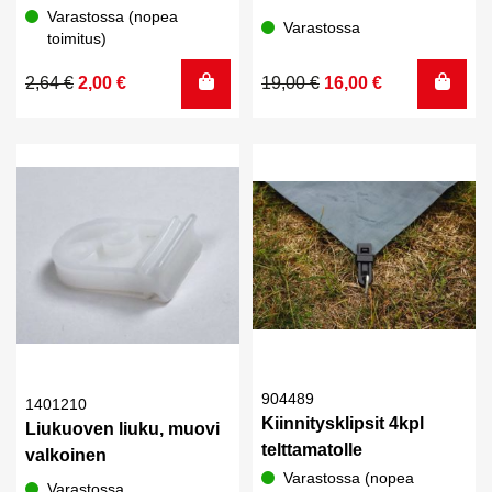
Varastossa (nopea
Varastossa
toimitus)
Alkuperäinen
Nykyinen
Alkuperäinen
Nykyinen
2,64
€
2,00
€
19,00
€
16,00
€
hinta
hinta
hinta
hinta
oli:
on:
oli:
on:
2,64 €.
2,00 €.
19,00 €.
16,00 €.
904489
1401210
Kiinnitysklipsit 4kpl
Liukuoven liuku, muovi
telttamatolle
valkoinen
Varastossa (nopea
Varastossa