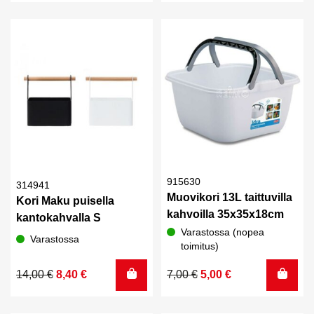
oli:
on:
oli:
on:
20,00 €.
15,00 €.
21,00 €.
15,00 €.
915630
314941
Muovikori 13L taittuvilla
Kori Maku puisella
kahvoilla 35x35x18cm
kantokahvalla S
Varastossa (nopea
Varastossa
toimitus)
Alkuperäinen
Nykyinen
Alkuperäinen
Nykyinen
14,00
€
8,40
€
7,00
€
5,00
€
hinta
hinta
hinta
hinta
oli:
on:
oli:
on: