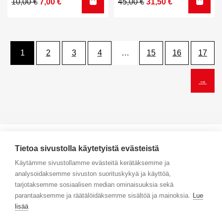
Alkuperäinen
Nykyinen
Alkuperäinen
Nykyinen
10,00
€
7,00
€
45,00
€
31,50
€
hinta
hinta
hinta
hinta
oli:
on:
oli:
on:
10,00 €.
7,00 €.
45,00 €.
31,50 €.
1
2
3
4
…
15
16
17
→
Tietoa sivustolla käytetyistä evästeistä
Käytämme sivustollamme evästeitä kerätäksemme ja
analysoidaksemme sivuston suorituskykyä ja käyttöä,
Yhteystiedot
tarjotaksemme sosiaalisen median ominaisuuksia sekä
parantaaksemme ja räätälöidäksemme sisältöä ja mainoksia.
Lue
Selaa tuotteita
lisää