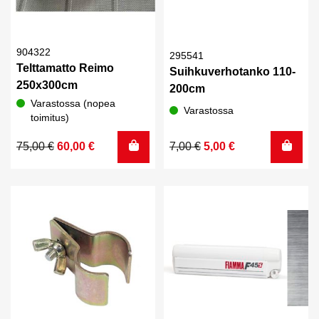
904322
295541
Telttamatto Reimo
Suihkuverhotanko 110-
250x300cm
200cm
Varastossa (nopea
Varastossa
toimitus)
Alkuperäinen
Nykyinen
Alkuperäinen
Nykyinen
75,00
€
60,00
€
7,00
€
5,00
€
hinta
hinta
hinta
hinta
oli:
on:
oli:
on:
75,00 €.
60,00 €.
7,00 €.
5,00 €.