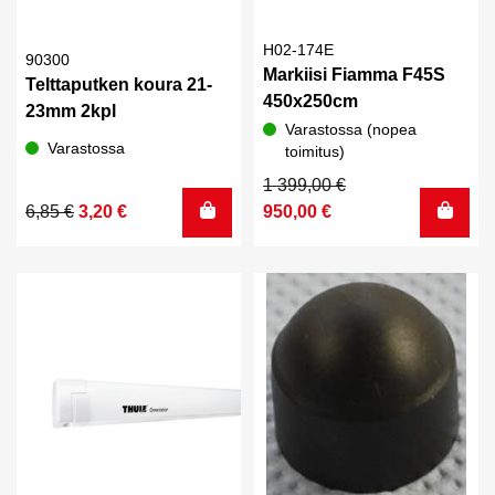
H02-174E
90300
Markiisi Fiamma F45S
Telttaputken koura 21-
450x250cm
23mm 2kpl
Varastossa (nopea
Varastossa
toimitus)
Alkuperäinen
Nykyinen
1 399,00
€
Alkuperäinen
Nykyinen
hinta
hinta
6,85
€
3,20
€
950,00
€
hinta
hinta
oli:
on:
oli:
on:
1
950,00 €.
6,85 €.
3,20 €.
399,00 €.