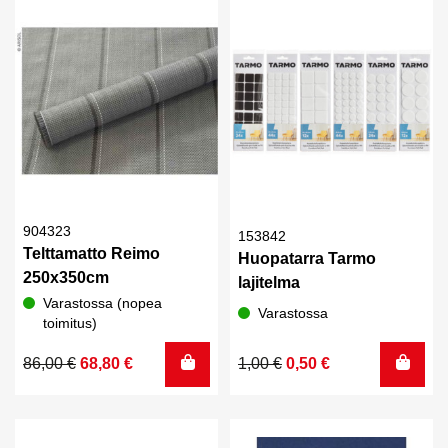
14,00 €.
8,40 €.
7,00 €.
5,00 €.
904323
153842
Telttamatto Reimo
Huopatarra Tarmo
250x350cm
lajitelma
Varastossa (nopea
Varastossa
toimitus)
Alkuperäinen
Nykyinen
Alkuperäinen
Nykyinen
86,00
€
68,80
€
1,00
€
0,50
€
hinta
hinta
hinta
hinta
oli:
on:
oli:
on:
86,00 €.
68,80 €.
1,00 €.
0,50 €.