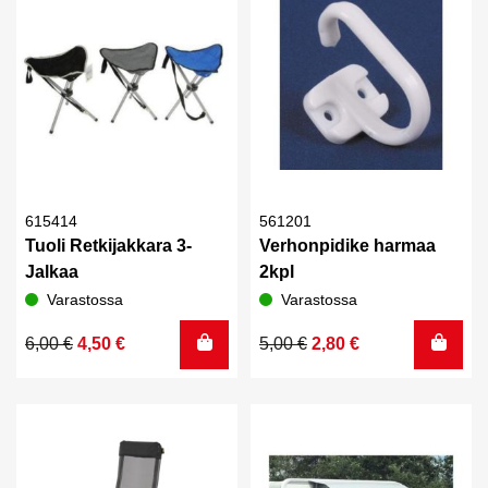
615414
561201
Tuoli Retkijakkara 3-
Verhonpidike harmaa
Jalkaa
2kpl
Varastossa
Varastossa
Alkuperäinen
Nykyinen
Alkuperäinen
Nykyinen
6,00
€
4,50
€
5,00
€
2,80
€
hinta
hinta
hinta
hinta
oli:
on:
oli:
on:
6,00 €.
4,50 €.
5,00 €.
2,80 €.