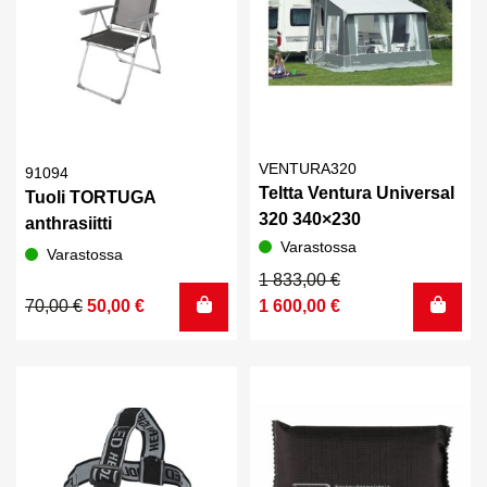
VENTURA320
91094
Teltta Ventura Universal
Tuoli TORTUGA
320 340×230
anthrasiitti
Varastossa
Varastossa
Alkuperäinen
Nykyinen
1 833,00
€
Alkuperäinen
Nykyinen
hinta
hinta
70,00
€
50,00
€
1 600,00
€
hinta
hinta
oli:
on:
oli:
on:
1
1
70,00 €.
50,00 €.
833,00 €.
600,00 €.