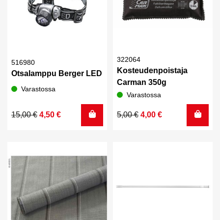
322064
516980
Kosteudenpoistaja
Otsalamppu Berger LED
Carman 350g
Varastossa
Varastossa
Alkuperäinen
Nykyinen
Alkuperäinen
Nykyinen
15,00
€
4,50
€
5,00
€
4,00
€
hinta
hinta
hinta
hinta
oli:
on:
oli:
on:
15,00 €.
4,50 €.
5,00 €.
4,00 €.