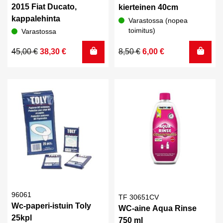
2015 Fiat Ducato,
kierteinen 40cm
kappalehinta
Varastossa (nopea
toimitus)
Varastossa
Alkuperäinen
Nykyinen
Alkuperäinen
Nykyinen
45,00
€
38,30
€
8,50
€
6,00
€
hinta
hinta
hinta
hinta
oli:
on:
oli:
on:
45,00 €.
38,30 €.
8,50 €.
6,00 €.
96061
TF 30651CV
Wc-paperi-istuin Toly
WC-aine Aqua Rinse
25kpl
750 ml