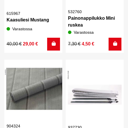
532760
615967
Painonappilukko Mini
Kaasuliesi Mustang
ruskea
Varastossa
Varastossa
Alkuperäinen
Nykyinen
Alkuperäinen
Nykyinen
40,00
€
29,00
€
7,30
€
4,50
€
hinta
hinta
hinta
hinta
oli:
on:
oli:
on:
40,00 €.
29,00 €.
7,30 €.
4,50 €.
904324
937730