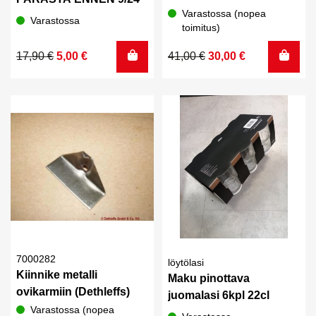
Varastossa (nopea
Varastossa
toimitus)
Alkuperäinen
Nykyinen
Alkuperäinen
Nykyinen
17,90
€
5,00
€
41,00
€
30,00
€
hinta
hinta
hinta
hinta
oli:
on:
oli:
on:
17,90 €.
5,00 €.
41,00 €.
30,00 €.
7000282
löytölasi
Kiinnike metalli
Maku pinottava
ovikarmiin (Dethleffs)
juomalasi 6kpl 22cl
Varastossa (nopea