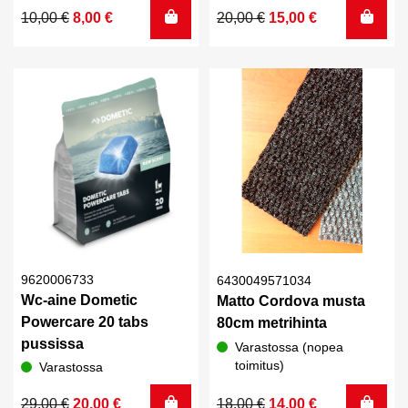
Alkuperäinen
Nykyinen
Alkuperäinen
Nykyinen
10,00
€
8,00
€
20,00
€
15,00
€
hinta
hinta
hinta
hinta
oli:
on:
oli:
on:
10,00 €.
8,00 €.
20,00 €.
15,00 €.
9620006733
6430049571034
Wc-aine Dometic
Matto Cordova musta
Powercare 20 tabs
80cm metrihinta
pussissa
Varastossa (nopea
toimitus)
Varastossa
Alkuperäinen
Nykyinen
Alkuperäinen
Nykyinen
29,00
€
20,00
€
18,00
€
14,00
€