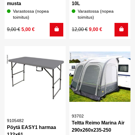
musta
10L
Varastossa (nopea
Varastossa (nopea
toimitus)
toimitus)
Alkuperäinen
Nykyinen
Alkuperäinen
Nykyinen
9,00
€
5,00
€
12,00
€
9,00
€
hinta
hinta
hinta
hinta
oli:
on:
oli:
on:
9,00 €.
5,00 €.
12,00 €.
9,00 €.
93702
9105482
Teltta Reimo Marina Air
Pöytä EASY1 harmaa
290x260x235-250
122×61