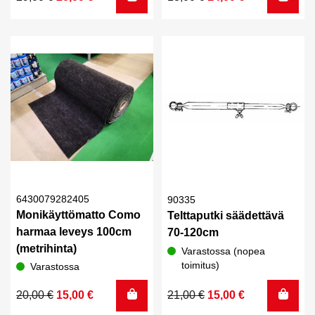
hinta
hinta
hinta
hinta
oli:
on:
oli:
on:
29,00 €.
20,00 €.
18,00 €.
14,00 €.
6430079282405
90335
Monikäyttömatto Como
Telttaputki säädettävä
harmaa leveys 100cm
70-120cm
(metrihinta)
Varastossa (nopea
toimitus)
Varastossa
Alkuperäinen
Nykyinen
Alkuperäinen
Nykyinen
20,00
€
15,00
€
21,00
€
15,00
€
hinta
hinta
hinta
hinta