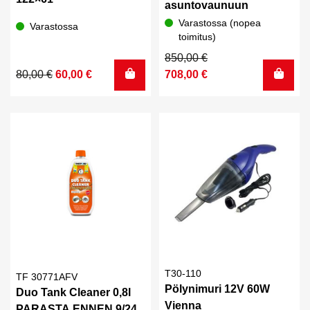
asuntovaunuun
Varastossa (nopea
Varastossa
toimitus)
Alkuperäinen
Nykyinen
850,00
€
Alkuperäinen
Nykyinen
hinta
hinta
80,00
€
60,00
€
708,00
€
hinta
hinta
oli:
on:
oli:
on:
850,00 €.
708,00 €.
80,00 €.
60,00 €.
T30-110
TF 30771AFV
Pölynimuri 12V 60W
Duo Tank Cleaner 0,8l
Vienna
PARASTA ENNEN 9/24