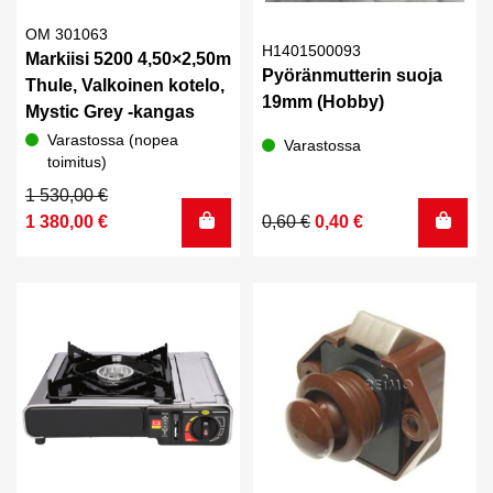
OM 301063
H1401500093
Markiisi 5200 4,50×2,50m
Pyöränmutterin suoja
Thule, Valkoinen kotelo,
19mm (Hobby)
Mystic Grey -kangas
Varastossa (nopea
Varastossa
toimitus)
Alkuperäinen
Nykyinen
1 530,00
€
hinta
hinta
Alkuperäinen
Nykyinen
1 380,00
€
0,60
€
0,40
€
oli:
on:
hinta
hinta
1
1
oli:
on:
530,00 €.
380,00 €.
0,60 €.
0,40 €.