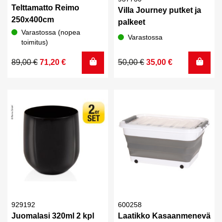
Telttamatto Reimo
Villa Journey putket ja
250x400cm
palkeet
Varastossa (nopea
Varastossa
toimitus)
Alkuperäinen
Nykyinen
Alkuperäinen
Nykyinen
89,00
€
71,20
€
50,00
€
35,00
€
hinta
hinta
hinta
hinta
oli:
on:
oli:
on:
89,00 €.
71,20 €.
50,00 €.
35,00 €.
929192
600258
Juomalasi 320ml 2 kpl
Laatikko Kasaanmenevä