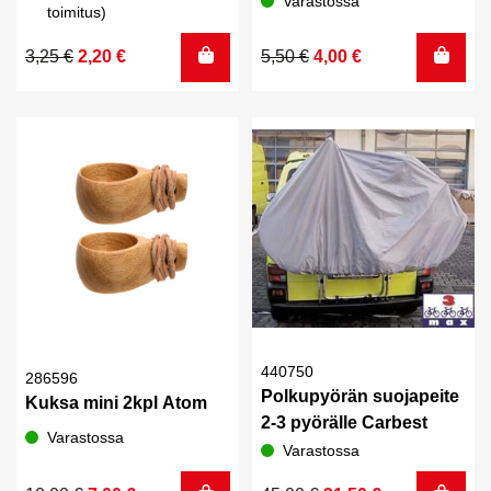
Varastossa
toimitus)
Alkuperäinen
Nykyinen
Alkuperäinen
Nykyinen
3,25
€
2,20
€
5,50
€
4,00
€
hinta
hinta
hinta
hinta
oli:
on:
oli:
on:
3,25 €.
2,20 €.
5,50 €.
4,00 €.
440750
286596
Polkupyörän suojapeite
Kuksa mini 2kpl Atom
2-3 pyörälle Carbest
Varastossa
Varastossa