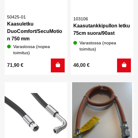
50425-01
103106
Kaasuletku
Kaasutankkipullon letku
DuoComfort/SecuMotio
75cm suora/90ast
n 750 mm
Varastossa (nopea
Varastossa (nopea
toimitus)
toimitus)
71,90
€
46,00
€