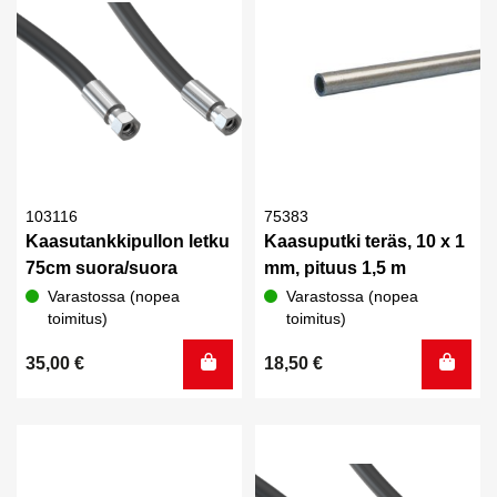
103116
75383
Kaasutankkipullon letku
Kaasuputki teräs, 10 x 1
75cm suora/suora
mm, pituus 1,5 m
Varastossa (nopea
Varastossa (nopea
toimitus)
toimitus)
35,00
€
18,50
€