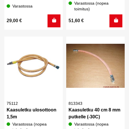
Varastossa (nopea
Varastossa
toimitus)
29,00
€
51,60
€
75112
813343
Kaasuletku ulosottoon
Kaasuletku 40 cm 8 mm
1,5m
putkelle (-30C)
Varastossa (nopea
Varastossa (nopea