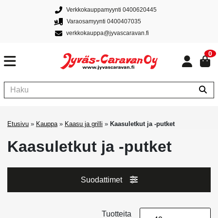
Verkkokauppamyynti 0400620445
Varaosamyynti 0400407035
verkkokauppa@jyvascaravan.fi
0
Etusivu
»
Kauppa
»
Kaasu ja grilli
»
Kaasuletkut ja -putket
Kaasuletkut ja -putket
Suodattimet
Tuotteita