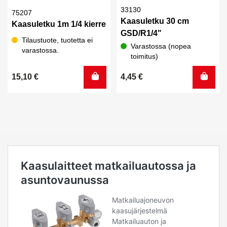
33130
75207
Kaasuletku 30 cm
Kaasuletku 1m 1/4 kierre
GSD/R1/4"
Tilaustuote, tuotetta ei
Varastossa (nopea
varastossa.
toimitus)
15,10
€
4,45
€