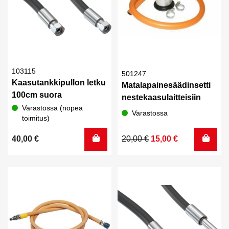
103115
501247
Kaasutankkipullon letku
Matalapainesäädinsetti
100cm suora
nestekaasulaitteisiin
Varastossa (nopea
Varastossa
toimitus)
Alkuperäinen
Nykyinen
40,00
€
20,00
€
15,00
€
hinta
hinta
oli:
on:
20,00 €.
15,00 €.