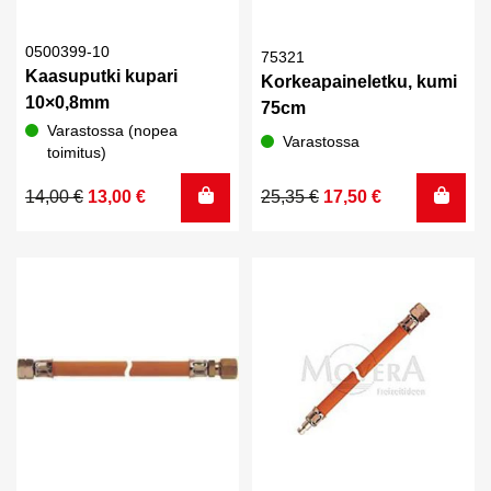
0500399-10
75321
Kaasuputki kupari
Korkeapaineletku, kumi
10×0,8mm
75cm
Varastossa (nopea
Varastossa
toimitus)
Alkuperäinen
Nykyinen
Alkuperäinen
Nykyinen
14,00
€
13,00
€
25,35
€
17,50
€
hinta
hinta
hinta
hinta
oli:
on:
oli:
on:
14,00 €.
13,00 €.
25,35 €.
17,50 €.