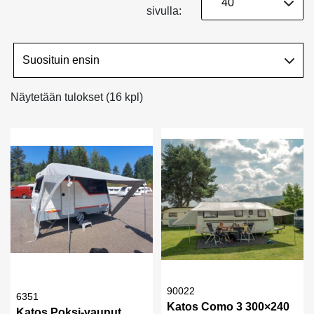
sivulla:
Näytetään tulokset (16 kpl)
90022
6351
Katos Como 3 300×240
Katos Poksi-vaunut