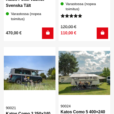
Varastossa (nopea
Svenska Tält
toimitus)
Varastossa (nopea
toimitus)
Arvostelu
tuotteesta:
Alkuperäinen
Nykyinen
120,00
€
5.00
/ 5
hinta
hinta
470,00
€
110,00
€
oli:
on:
120,00 €.
110,00 €.
90024
90021
Katos Como 5 400×240
Katos Como 2 250×240