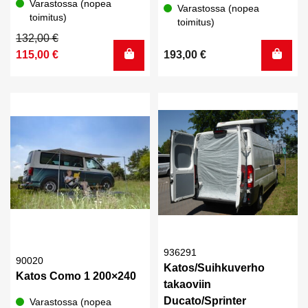
Varastossa (nopea
Varastossa (nopea
toimitus)
toimitus)
Alkuperäinen
Nykyinen
132,00
€
hinta
hinta
115,00
€
193,00
€
oli:
on:
132,00 €.
115,00 €.
936291
90020
Katos/Suihkuverho
Katos Como 1 200×240
takaoviin
Ducato/Sprinter
Varastossa (nopea