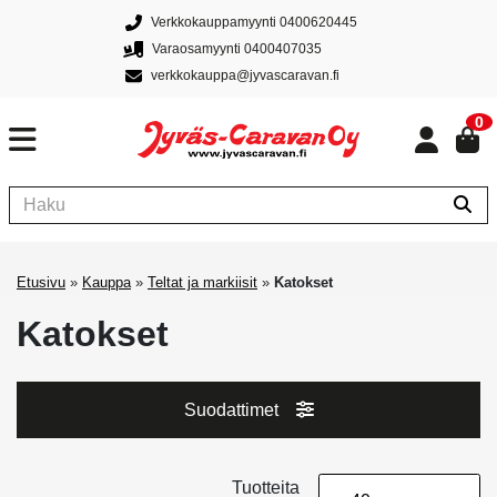
Verkkokauppamyynti 0400620445
Varaosamyynti 0400407035
verkkokauppa@jyvascaravan.fi
0
Etusivu
»
Kauppa
»
Teltat ja markiisit
»
Katokset
Katokset
Suodattimet
Tuotteita