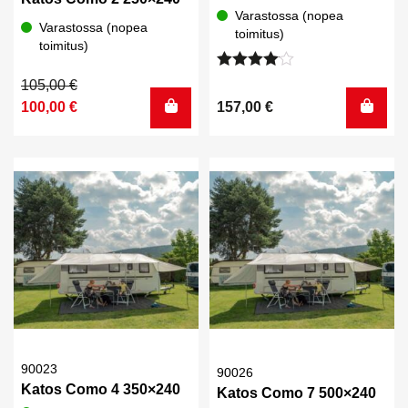
Varastossa (nopea
Varastossa (nopea
toimitus)
toimitus)
Arvostelu
Alkuperäinen
Nykyinen
105,00
€
tuotteesta:
hinta
hinta
100,00
€
157,00
€
4.00
/ 5
oli:
on:
105,00 €.
100,00 €.
90023
90026
Katos Como 4 350×240
Katos Como 7 500×240