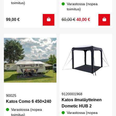
toimitus)
Varastossa (nopea
toimitus)
Alkuperäinen
Nykyinen
99,00
€
60,00
€
40,00
€
hinta
hinta
oli:
on:
60,00 €.
40,00 €.
9120001968
90025
Katos ilmatäytteinen
Katos Como 6 450×240
Dometic HUB 2
Varastossa (nopea
Varastossa (nopea
toimitus)