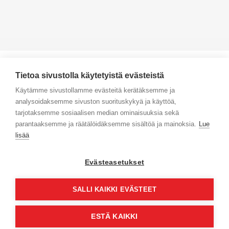
Tietoa sivustolla käytetyistä evästeistä
Käytämme sivustollamme evästeitä kerätäksemme ja
analysoidaksemme sivuston suorituskykyä ja käyttöä,
Yhteystiedot
tarjotaksemme sosiaalisen median ominaisuuksia sekä
parantaaksemme ja räätälöidäksemme sisältöä ja mainoksia.
Lue
Selaa tuotteita
lisää
Verkkokauppa
Evästeasetukset
Maksa turvallisesti
SALLI KAIKKI EVÄSTEET
ESTÄ KAIKKI
© Jyväs-Caravan 2026