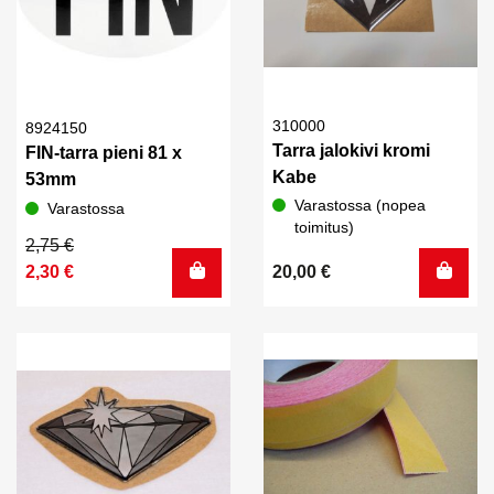
310000
8924150
Tarra jalokivi kromi
FIN-tarra pieni 81 x
Kabe
53mm
Varastossa (nopea
Varastossa
toimitus)
Alkuperäinen
Nykyinen
2,75
€
hinta
hinta
2,30
€
20,00
€
oli:
on:
2,75 €.
2,30 €.