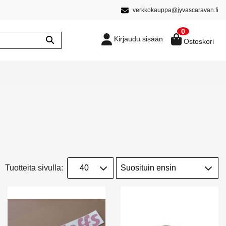
verkkokauppa@jyvascaravan.fi
0
Kirjaudu sisään
Ostoskori
Tuotteita sivulla: