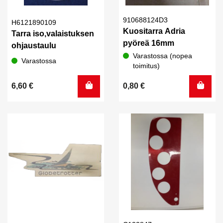
910688124D3
H6121890109
Kuositarra Adria
Tarra iso,valaistuksen
pyöreä 16mm
ohjaustaulu
Varastossa (nopea
Varastossa
toimitus)
6,60
€
0,80
€