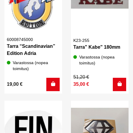
60008745000
K23-255
Tarra “Scandinavian”
Tarra" Kabe" 180mm
Edition Adria
Varastossa (nopea
Varastossa (nopea
toimitus)
toimitus)
Alkuperäinen
Nykyinen
51,20
€
hinta
hinta
19,00
€
35,00
€
oli:
on:
51,20 €.
35,00 €.