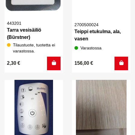
443201
2700500024
Tarra vesisäiliö
Teippi etukulma, ala,
(Bürstner)
vasen
Tilaustuote, tuotetta ei
Varastossa
varastossa.
2,30
€
156,00
€