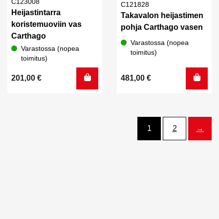
C123008
C121828
Heijastintarra
Takavalon heijastimen
koristemuoviin vas
pohja Carthago vasen
Carthago
Varastossa (nopea
Varastossa (nopea
toimitus)
toimitus)
201,00
€
481,00
€
1
2
→