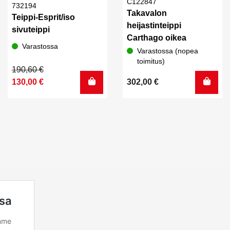
C122847
732194
Takavalon
Teippi-Esprit/iso
heijastinteippi
sivuteippi
Carthago oikea
Varastossa
Varastossa (nopea
toimitus)
Alkuperäinen
Nykyinen
190,60
€
hinta
hinta
130,00
€
302,00
€
oli:
on:
190,60 €.
130,00 €.