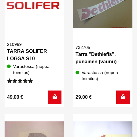
210969
732705
TARRA SOLIFER
Tarra "Dethleffs",
LOGGA S10
punainen (vaunu)
Varastossa (nopea
toimitus)
Varastossa (nopea
toimitus)
Arvostelu
tuotteesta:
49,00
€
29,00
€
5.00
/ 5