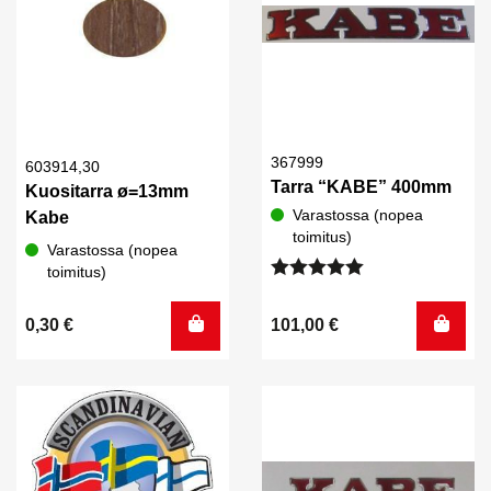
367999
603914,30
Tarra “KABE” 400mm
Kuositarra ø=13mm
Varastossa (nopea
Kabe
toimitus)
Varastossa (nopea
toimitus)
Arvostelu
tuotteesta:
0,30
€
101,00
€
5.00
/ 5