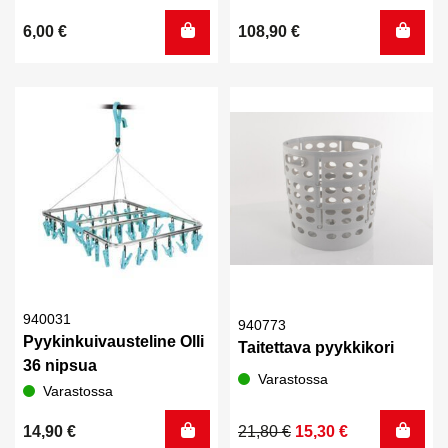
6,00
€
108,90
€
940031
940773
Pyykinkuivausteline Olli
Taitettava pyykkikori
36 nipsua
Varastossa
Varastossa
Alkuperäinen
Nykyinen
14,90
€
21,80
€
15,30
€