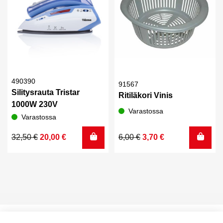
490390
91567
Silitysrauta Tristar
Ritiläkori Vinis
1000W 230V
Varastossa
Varastossa
Alkuperäinen
Nykyinen
Alkuperäinen
Nykyinen
32,50
€
20,00
€
6,00
€
3,70
€
hinta
hinta
hinta
hinta
oli:
on:
oli:
on:
32,50 €.
20,00 €.
6,00 €.
3,70 €.