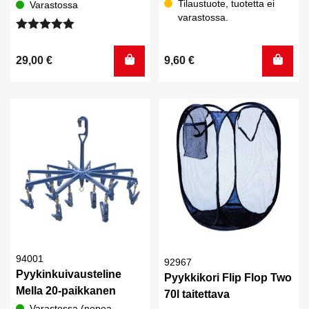
Tilaustuote, tuotetta ei
Varastossa
varastossa.
Arvostelu
tuotteesta:
29,00
€
9,60
€
5.00
/ 5
94001
92967
Pyykinkuivausteline
Pyykkikori Flip Flop Two
Mella 20-paikkanen
70l taitettava
Varastossa (nopea