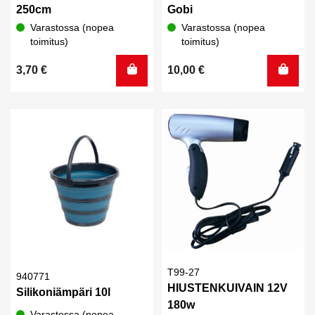
250cm
Gobi
Varastossa (nopea
Varastossa (nopea
toimitus)
toimitus)
3,70
€
10,00
€
T99-27
940771
HIUSTENKUIVAIN 12V
Silikoniämpäri 10l
180w
Varastossa (nopea