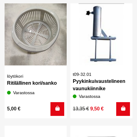
t09-32.01
löytökori
Pyykinkuivaustelineen
Ritilällinen kori/sanko
vaunukiinnike
Varastossa
Varastossa
Alkuperäinen
Nykyinen
5,00
€
13,35
€
9,50
€
hinta
hinta
oli:
on:
13,35 €.
9,50 €.