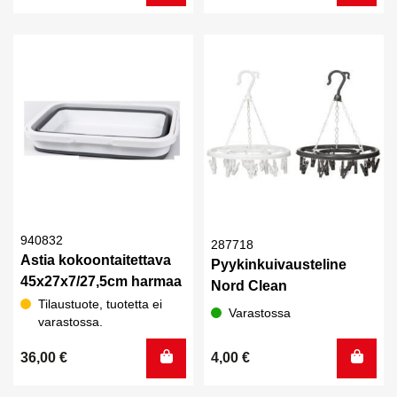
hinta
hinta
oli:
on:
21,80 €.
15,30 €.
940832
287718
Astia kokoontaitettava
Pyykinkuivausteline
45x27x7/27,5cm harmaa
Nord Clean
Tilaustuote, tuotetta ei
Varastossa
varastossa.
36,00
€
4,00
€