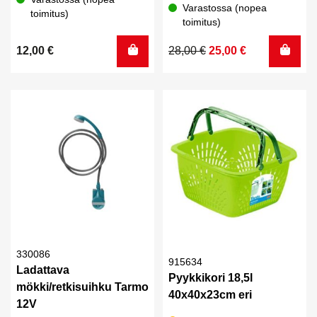
Varastossa (nopea
toimitus)
toimitus)
Alkuperäinen
Nykyinen
12,00
€
28,00
€
25,00
€
hinta
hinta
oli:
on:
28,00 €.
25,00 €.
330086
915634
Ladattava
Pyykkikori 18,5l
mökki/retkisuihku Tarmo
40x40x23cm eri
12V