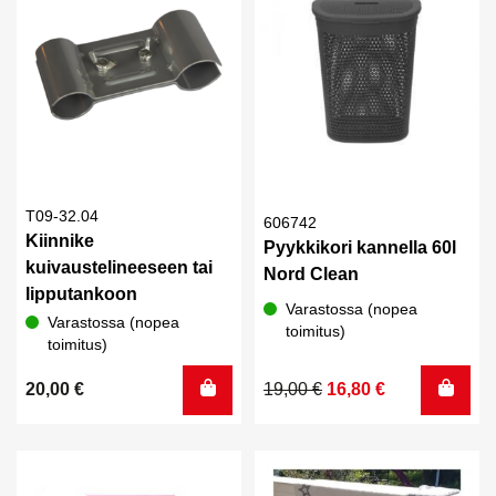
T09-32.04
606742
Kiinnike
Pyykkikori kannella 60l
kuivaustelineeseen tai
Nord Clean
lipputankoon
Varastossa (nopea
Varastossa (nopea
toimitus)
toimitus)
Alkuperäinen
Nykyinen
20,00
€
19,00
€
16,80
€
hinta
hinta
oli:
on:
19,00 €.
16,80 €.