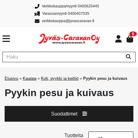
Verkkokauppamyynti 0400620445
Varaosamyynti 0400407035
verkkokauppa@jyvascaravan.fi
0
Etusivu
»
Kauppa
»
Koti, pyykki ja keittiö
»
Pyykin pesu ja kuivaus
Pyykin pesu ja kuivaus
Suodattimet
Tuotteita