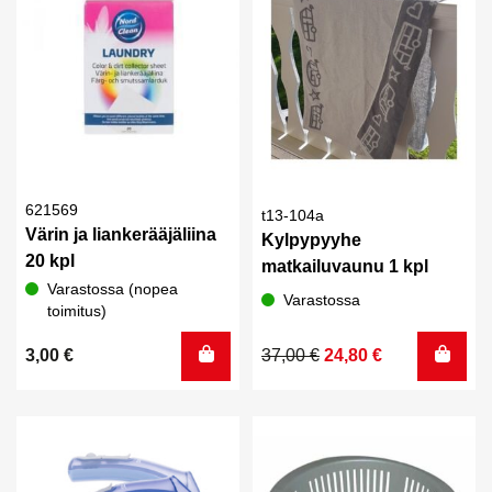
621569
t13-104a
Värin ja liankerääjäliina
Kylpypyyhe
20 kpl
matkailuvaunu 1 kpl
Varastossa (nopea
Varastossa
toimitus)
Alkuperäinen
Nykyinen
3,00
€
37,00
€
24,80
€
hinta
hinta
oli:
on:
37,00 €.
24,80 €.