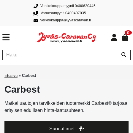
Verkkokauppamyynti 0400620445
Varaosamyynti 0400407035
verkkokauppa@jyvascaravan.fi
0
Etusivu
»
Carbest
Carbest
Matkailuautojen tarvikkeiden tuotemerkki Carbest® tarjoaa
erityisen edullisen hinta-laatusuhteen.
Suodattimet