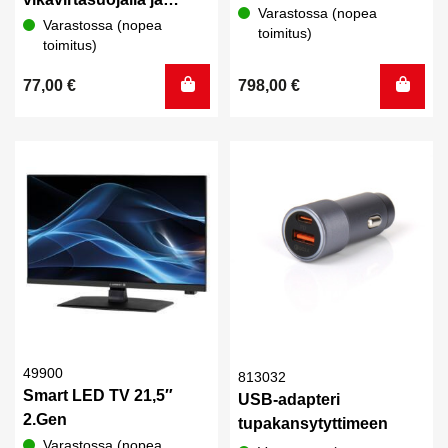
Varastossa (nopea
sulakkeilla
Varastossa (nopea
toimitus)
toimitus)
77,00
€
798,00
€
49900
813032
Smart LED TV 21,5″
USB-adapteri
2.Gen
tupakansytyttimeen
Varastossa (nopea