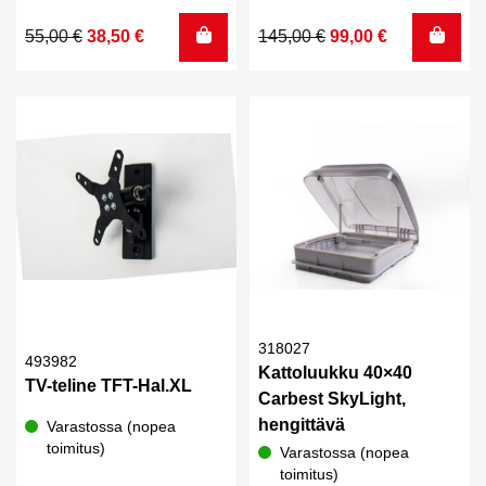
Alkuperäinen
Nykyinen
Alkuperäinen
Nykyinen
55,00
€
38,50
€
145,00
€
99,00
€
hinta
hinta
hinta
hinta
oli:
on:
oli:
on:
55,00 €.
38,50 €.
145,00 €.
99,00 €.
318027
493982
Kattoluukku 40×40
TV-teline TFT-Hal.XL
Carbest SkyLight,
hengittävä
Varastossa (nopea
toimitus)
Varastossa (nopea
toimitus)