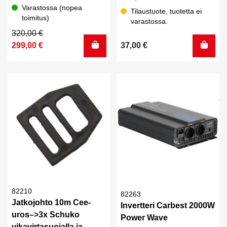
Varastossa (nopea
Tilaustuote, tuotetta ei
toimitus)
varastossa.
Alkuperäinen
Nykyinen
320,00
€
hinta
hinta
299,00
€
37,00
€
oli:
on:
320,00 €.
299,00 €.
82210
82263
Jatkojohto 10m Cee-
Invertteri Carbest 2000W
uros–>3x Schuko
Power Wave
vikavirtasuojalla ja