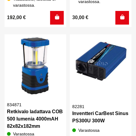
varastossa.
varastossa.
192,00
€
30,00
€
834871
82281
Retkivalo ladattava COB
Inventteri CarBest Sinus
500 lumenia 4000mAH
PS300U 300W
82x82x182mm
Varastossa
Varastossa