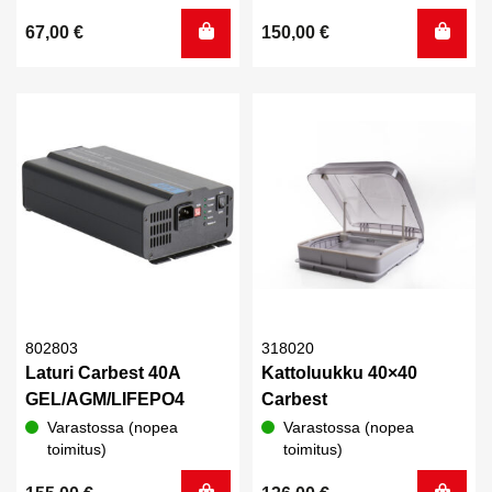
67,00
€
150,00
€
802803
318020
Laturi Carbest 40A
Kattoluukku 40×40
GEL/AGM/LIFEPO4
Carbest
Varastossa (nopea
Varastossa (nopea
toimitus)
toimitus)