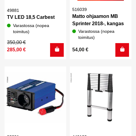
516039
49881
Matto ohjaamon MB
TV LED 18,5 Carbest
Sprinter 2018-, kangas
Varastossa (nopea
Varastossa (nopea
toimitus)
toimitus)
Alkuperäinen
Nykyinen
350,00
€
hinta
hinta
285,00
€
54,00
€
oli:
on:
350,00 €.
285,00 €.