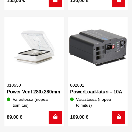
155,00
€
136,00
€
318530
802801
Power Vent 280x280mm
PowerLoad-laturi – 10A
Varastossa (nopea
Varastossa (nopea
toimitus)
toimitus)
89,00
€
109,00
€