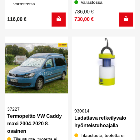
jääkaappi LR90L
Varastossa
varastossa.
Alkuperäinen
Nykyinen
786,00
€
hinta
hinta
116,00
€
730,00
€
oli:
on:
786,00 €.
730,00 €.
37227
930614
Termopeitto VW Caddy
Ladattava retkeilyvalo
maxi 2004-2020 8-
hyönteistuhoajalla
osainen
Tilaustuote, tuotetta ei
Tilaustuote, tuotetta ei