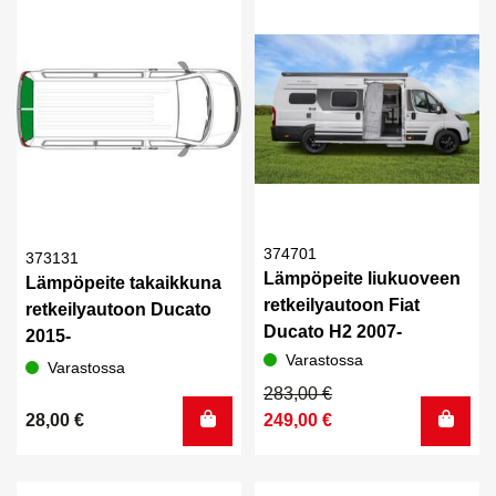
374701
373131
Lämpöpeite liukuoveen
Lämpöpeite takaikkuna
retkeilyautoon Fiat
retkeilyautoon Ducato
Ducato H2 2007-
2015-
Varastossa
Varastossa
Alkuperäinen
Nykyinen
283,00
€
hinta
hinta
28,00
€
249,00
€
oli:
on:
283,00 €.
249,00 €.