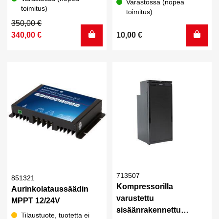
Varastossa (nopea
toimitus)
toimitus)
Alkuperäinen
Nykyinen
350,00
€
hinta
hinta
340,00
€
10,00
€
oli:
on:
350,00 €.
340,00 €.
713507
851321
Kompressorilla
Aurinkolataussäädin
varustettu
MPPT 12/24V
sisäänrakennettu
Tilaustuote, tuotetta ei