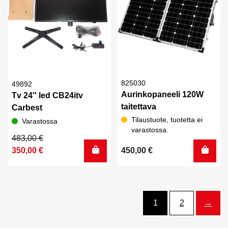
825030
49892
Aurinkopaneeli 120W
Tv 24″ led CB24itv
taitettava
Carbest
Tilaustuote, tuotetta ei
Varastossa
varastossa.
Alkuperäinen
Nykyinen
483,00
€
hinta
hinta
350,00
€
450,00
€
oli:
on:
483,00 €.
350,00 €.
1
2
→