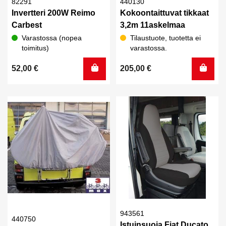
82291
440130
Invertteri 200W Reimo
Kokoontaittuvat tikkaat
Carbest
3,2m 11askelmaa
Varastossa (nopea
Tilaustuote, tuotetta ei
toimitus)
varastossa.
52,00
€
205,00
€
943561
440750
Istuinsuoja Fiat Ducato