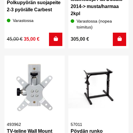
Polkupyörän suojapeite
2014-> musta/harmaa
2-3 pyörälle Carbest
2kpl
Varastossa
Varastossa (nopea
toimitus)
Alkuperäinen
Nykyinen
45,00
€
35,00
€
305,00
€
hinta
hinta
oli:
on:
45,00 €.
35,00 €.
493962
57011
TV-teline Wall Mount
Pöydän runko