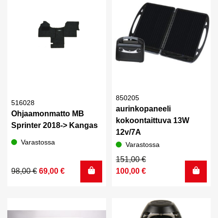
850205
516028
aurinkopaneeli
Ohjaamonmatto MB
kokoontaittuva 13W
Sprinter 2018-> Kangas
12v/7A
Varastossa
Varastossa
Alkuperäinen
Nykyinen
151,00
€
Alkuperäinen
Nykyinen
hinta
hinta
98,00
€
69,00
€
100,00
€
hinta
hinta
oli:
on:
oli:
on:
151,00 €.
100,00 €.
98,00 €.
69,00 €.