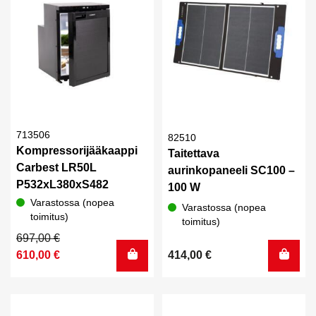
713506
82510
Kompressorijääkaappi
Taitettava
Carbest LR50L
aurinkopaneeli SC100 –
P532xL380xS482
100 W
Varastossa (nopea
Varastossa (nopea
toimitus)
toimitus)
Alkuperäinen
Nykyinen
697,00
€
hinta
hinta
610,00
€
414,00
€
oli:
on:
697,00 €.
610,00 €.