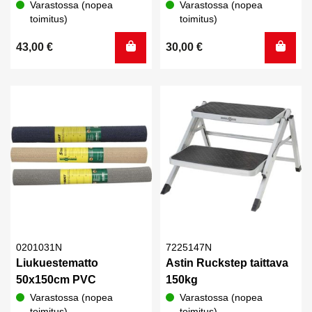
Varastossa (nopea
Varastossa (nopea
toimitus)
toimitus)
43,00
€
30,00
€
0201031N
7225147N
Liukuestematto
Astin Ruckstep taittava
50x150cm PVC
150kg
Varastossa (nopea
Varastossa (nopea
toimitus)
toimitus)