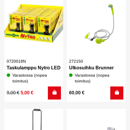
0720018N
272150
Taskulamppu Nytro LED
Ulkosuihku Brunner
Varastossa (nopea
Varastossa (nopea
toimitus)
toimitus)
Alkuperäinen
Nykyinen
9,00
€
5,00
€
60,00
€
hinta
hinta
oli:
on:
9,00 €.
5,00 €.