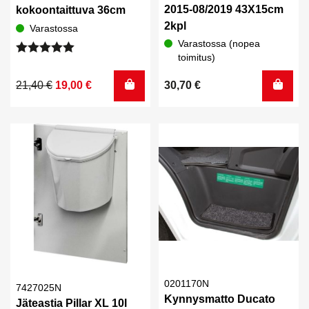
2015-08/2019 43X15cm
kokoontaittuva 36cm
2kpl
Varastossa
Varastossa (nopea
toimitus)
Arvostelu
tuotteesta:
Alkuperäinen
Nykyinen
21,40
€
19,00
€
30,70
€
5.00
/ 5
hinta
hinta
oli:
on:
21,40 €.
19,00 €.
0201170N
7427025N
Kynnysmatto Ducato
Jäteastia Pillar XL 10l