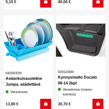
5,10
€
40,00
€
0201166N
0420032N
Kynnysmatto Ducato
Astiankuivausteline
06-14 2kpl
Jumpa, säädettävä
Varastossa (nopea
Varastossa
toimitus)
13,80
€
30,70
€