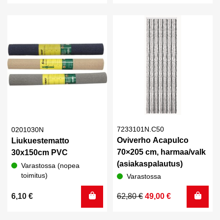
7233101N.C50
0201030N
Oviverho Acapulco
Liukuestematto
70×205 cm, harmaa/valk
30x150cm PVC
(asiakaspalautus)
Varastossa (nopea
toimitus)
Varastossa
Alkuperäinen
Nykyinen
6,10
€
62,80
€
49,00
€
hinta
hinta
oli:
on: