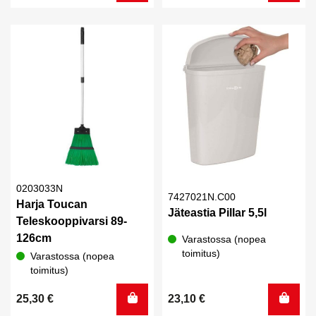
0203033N
7427021N.C00
Harja Toucan
Jäteastia Pillar 5,5l
Teleskooppivarsi 89-
126cm
Varastossa (nopea
toimitus)
Varastossa (nopea
toimitus)
25,30
€
23,10
€