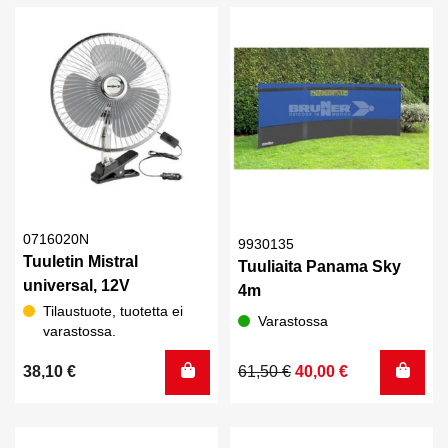
62,80 €.
49,00 €.
0716020N
9930135
Tuuletin Mistral
Tuuliaita Panama Sky
universal, 12V
4m
Tilaustuote, tuotetta ei
Varastossa
varastossa.
Alkuperäinen
Nykyinen
38,10
€
61,50
€
40,00
€
hinta
hinta
oli:
on:
61,50 €.
40,00 €.