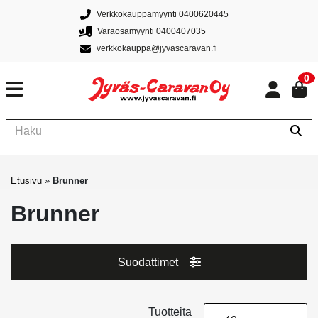
Verkkokauppamyynti 0400620445
Varaosamyynti 0400407035
verkkokauppa@jyvascaravan.fi
0
Etusivu
»
Brunner
Brunner
Suodattimet
Tuotteita