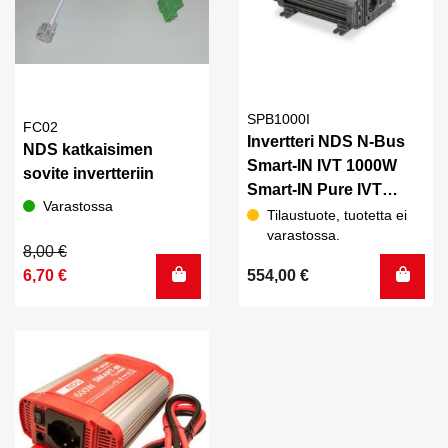
SPB1000I
FC02
Invertteri NDS N-Bus
NDS katkaisimen
Smart-IN IVT 1000W
sovite invertteriin
Smart-IN Pure IVT
Varastossa
1000W + Soft Start
Tilaustuote, tuotetta ei
varastossa.
Alkuperäinen
Nykyinen
8,00
€
hinta
hinta
6,70
€
554,00
€
oli:
on:
8,00 €.
6,70 €.