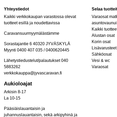
Yhteystiedot
Selaa tuottei
Kaikki verkkokaupan varastossa olevat
Varaosat matk
tuotteet esillä ja noudettavissa
asuntovaunui
Kaikki tuottee
Caravansuurmyymälästämme
Alustan osat
Korin osat
Sorastajantie 6 40320 JYVÄSKYLÄ
Lisävarusteet 
Myynti 0400 407 035 / 0400620445
Sähköosat
Lähetystiedustelut/palautukset 040
Vesi & wc
5883262
Varaosat
verkkokauppa@jyvascaravan.fi
Aukioloajat
Arkisin 8-17
La 10-15
Pääsiäislauantaisin ja
juhannuslauantaisin, sekä arkipyhinä ja