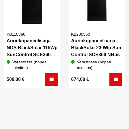
KB115360
KB230360
Aurinkopaneelisarja
Aurinkopaneelisarja
NDS BlackSolar 115Wp
BlackSolar 230Wp Sun
SunControl SCE360
Control SCE360 NBus
MPPT NBus
Varastossa (nopea
Varastossa (nopea
toimitus)
toimitus)
509,00
€
674,00
€