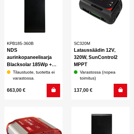
KPB185-360B
SC320M
NDS
Lataussäädin 12V,
aurinkopaneelisarja
320W, SunControl2
Blacksolar 185Wp +
MPPT
Sun Control 360B
Tilaustuote, tuotetta ei
Varastossa (nopea
varastossa.
toimitus)
MPPT Bluetooth, NBus
663,00
€
137,00
€