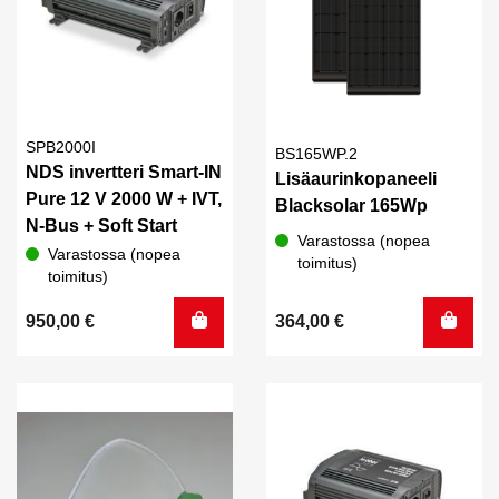
SPB2000I
BS165WP.2
NDS invertteri Smart-IN
Lisäaurinkopaneeli
Pure 12 V 2000 W + IVT,
Blacksolar 165Wp
N-Bus + Soft Start
Varastossa (nopea
Varastossa (nopea
toimitus)
toimitus)
950,00
€
364,00
€