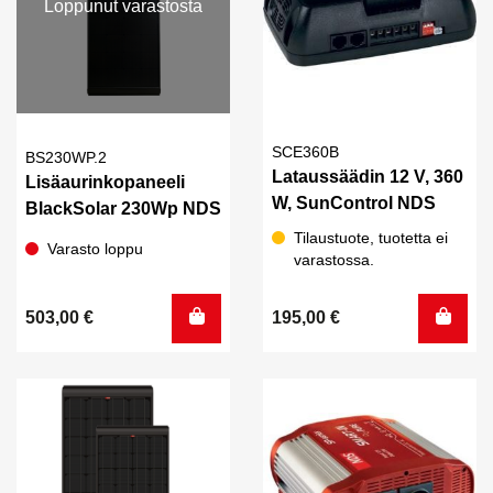
Loppunut varastosta
SCE360B
BS230WP.2
Lataussäädin 12 V, 360
Lisäaurinkopaneeli
W, SunControl NDS
BlackSolar 230Wp NDS
Tilaustuote, tuotetta ei
Varasto loppu
varastossa.
503,00
€
195,00
€