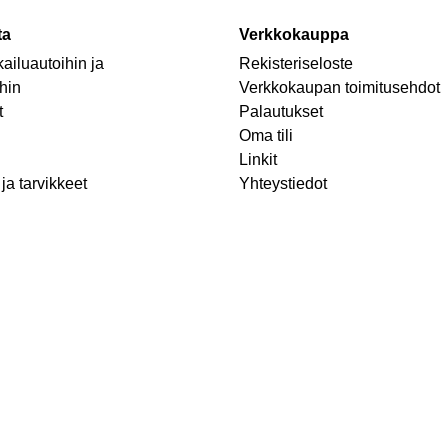
ta
Verkkokauppa
ailuautoihin ja
Rekisteriseloste
hin
Verkkokaupan toimitusehdot
t
Palautukset
Oma tili
Linkit
ja tarvikkeet
Yhteystiedot