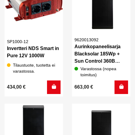
9620013092
SP1000-12
Aurinkopaneelisarja
Invertteri NDS Smart in
Blacksolar 185Wp +
Pure 12V 1000W
Sun Control 360B
Tilaustuote, tuotetta ei
MPPT Bluetooth, NBus
Varastossa (nopea
varastossa.
toimitus)
434,00
€
663,00
€