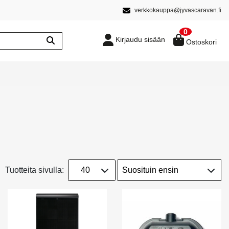
verkkokauppa@jyvascaravan.fi
0
Kirjaudu sisään
Ostoskori
Tuotteita sivulla: