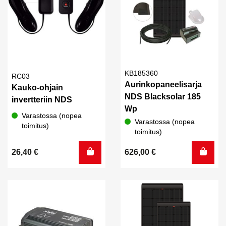
KB185360
RC03
Aurinkopaneelisarja
Kauko-ohjain
NDS Blacksolar 185
invertteriin NDS
Wp
Varastossa (nopea
Varastossa (nopea
toimitus)
toimitus)
26,40
€
626,00
€