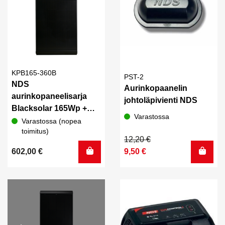
KPB165-360B
PST-2
NDS
Aurinkopaanelin
aurinkopaneelisarja
johtoläpivienti NDS
Blacksolar 165Wp +
Varastossa
Sun Control 360B
Varastossa (nopea
toimitus)
MPPT Bluetooth, NBus
Alkuperäinen
Nykyinen
12,20
€
hinta
hinta
602,00
€
9,50
€
oli:
on:
12,20 €.
9,50 €.