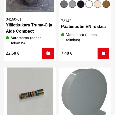
34150-01
72142
Yläletkukara Truma-C ja
Päätesuutin EN ruskea
Alde Compact
Varastossa (nopea
Varastossa (nopea
toimitus)
toimitus)
22,60
€
7,40
€