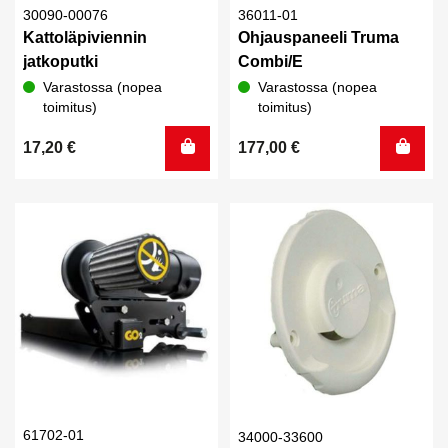
30090-00076
36011-01
Kattoläpiviennin
Ohjauspaneeli Truma
jatkoputki
Combi/E
Varastossa (nopea
Varastossa (nopea
toimitus)
toimitus)
17,20
€
177,00
€
61702-01
34000-33600