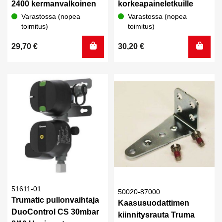
2400 kermanvalkoinen
korkeapaineletkuille
Varastossa (nopea
Varastossa (nopea
toimitus)
toimitus)
29,70
€
30,20
€
51611-01
50020-87000
Trumatic pullonvaihtaja
Kaasusuodattimen
DuoControl CS 30mbar
kiinnitysrauta Truma