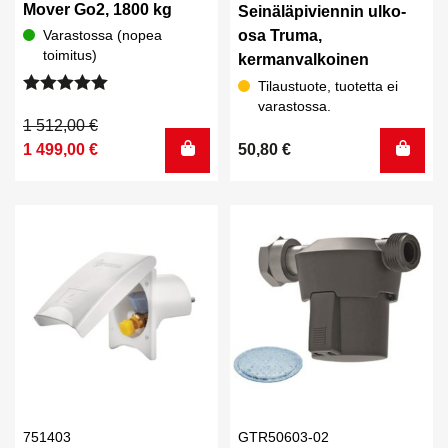
Mover Go2, 1800 kg
Seinäläpiviennin ulko-
osa Truma,
Varastossa (nopea
toimitus)
kermanvalkoinen
Tilaustuote, tuotetta ei
Arvostelu
varastossa.
tuotteesta:
Alkuperäinen
Nykyinen
1 512,00
€
5.00
/ 5
hinta
hinta
1 499,00
€
50,80
€
oli:
on:
1
1
512,00 €.
499,00 €.
751403
GTR50603-02