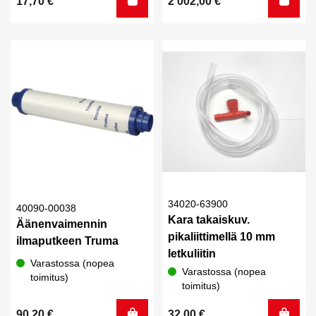
17,70
€
2 002,00
€
34020-63900
40090-00038
Kara takaiskuv.
Äänenvaimennin
pikaliittimellä 10 mm
ilmaputkeen Truma
letkuliitin
Varastossa (nopea
Varastossa (nopea
toimitus)
toimitus)
90,20
€
32,00
€