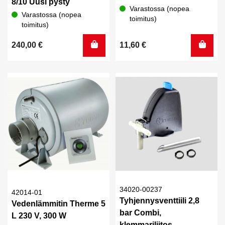
8/10 Uusi pysty
Varastossa (nopea
Varastossa (nopea
toimitus)
toimitus)
240,00
€
11,60
€
34020-00237
42014-01
Tyhjennysventtiili 2,8
Vedenlämmitin Therme 5
bar Combi,
L 230 V, 300 W
klemmariliitos