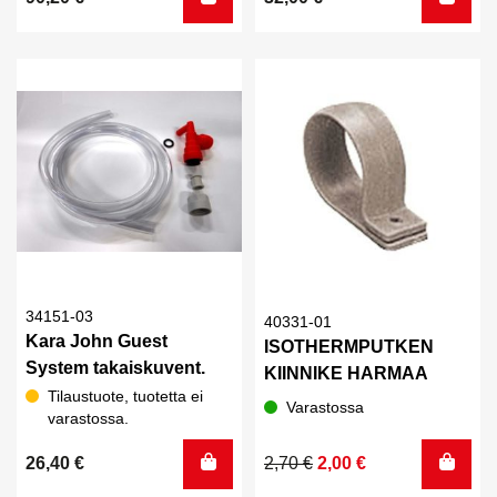
34151-03
40331-01
Kara John Guest
ISOTHERMPUTKEN
System takaiskuvent.
KIINNIKE HARMAA
Tilaustuote, tuotetta ei
Varastossa
varastossa.
Alkuperäinen
Nykyinen
26,40
€
2,70
€
2,00
€
hinta
hinta