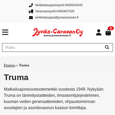
Verkkokauppamyynti 0400620445
Varaosamyynti 0400407035
verkkokauppa@jyvascaravan.fi
0
Etusivu
»
Truma
Truma
Matkailuajoneuvotuotemerkki vuodesta 1949. Nykyään
Truma on lämmityslaitteiden, ilmastointijärjestelmien,
kuuman veden generaattoreiden, ohjaustoiminnan
avustajien ja asuntovaunun kaasun toimittaja.