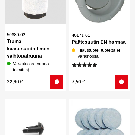
50680-02
40171-01
Truma
Päätesuutin EN harmaa
kaasusuodattimen
Tilaustuote, tuotetta ei
vaihtopatruuna
varastossa.
Varastossa (nopea
toimitus)
Arvostelu
tuotteesta:
5.00
/ 5
7,50
€
22,60
€