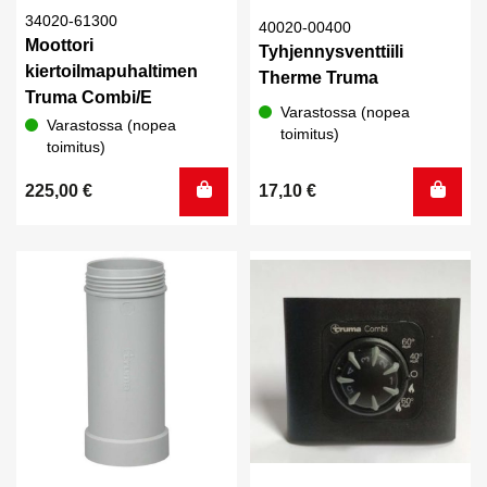
34020-61300
40020-00400
Moottori
Tyhjennysventtiili
kiertoilmapuhaltimen
Therme Truma
Truma Combi/E
Varastossa (nopea
Varastossa (nopea
toimitus)
toimitus)
225,00
€
17,10
€