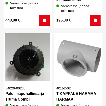
Varastossa (nopea
Varastossa (nopea
toimitus)
toimitus)
440,00
€
195,00
€
34020-00235
40152-02
Paloilmapuhallinsarja
T-KAPPALE HARMAA
Truma Combi
HARMAA
Varastossa (nopea
Varastossa (nopea