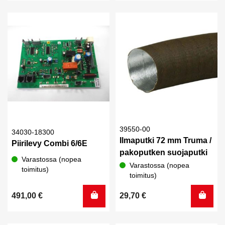
oli:
on:
2,70 €.
2,00 €.
39550-00
34030-18300
Ilmaputki 72 mm Truma /
Piirilevy Combi 6/6E
pakoputken suojaputki
Varastossa (nopea
Varastossa (nopea
toimitus)
toimitus)
491,00
€
29,70
€