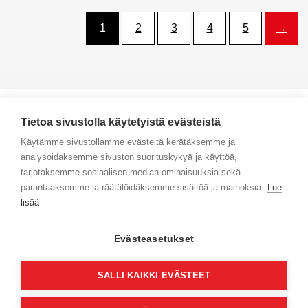
1
2
3
4
5
→
Tietoa sivustolla käytetyistä evästeistä
Käytämme sivustollamme evästeitä kerätäksemme ja
analysoidaksemme sivuston suorituskykyä ja käyttöä,
Yhteystiedot
tarjotaksemme sosiaalisen median ominaisuuksia sekä
parantaaksemme ja räätälöidäksemme sisältöä ja mainoksia.
Lue
Selaa tuotteita
lisää
Verkkokauppa
Evästeasetukset
Maksa turvallisesti
SALLI KAIKKI EVÄSTEET