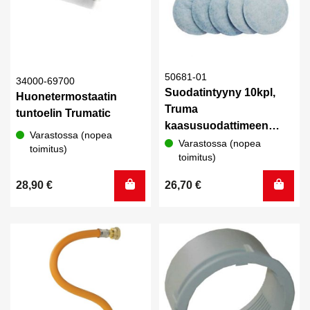
50681-01
34000-69700
Suodatintyyny 10kpl,
Huonetermostaatin
Truma
tuntoelin Trumatic
kaasusuodattimeen
Varastossa (nopea
50603-01
Varastossa (nopea
toimitus)
toimitus)
28,90
€
26,70
€