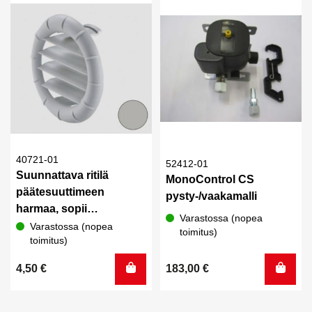
40721-01
52412-01
Suunnattava ritilä
MonoControl CS
päätesuuttimeen
pysty-/vaakamalli
harmaa, sopii
Varastossa (nopea
suuttimeen 40171-07
Varastossa (nopea
toimitus)
toimitus)
4,50
€
183,00
€