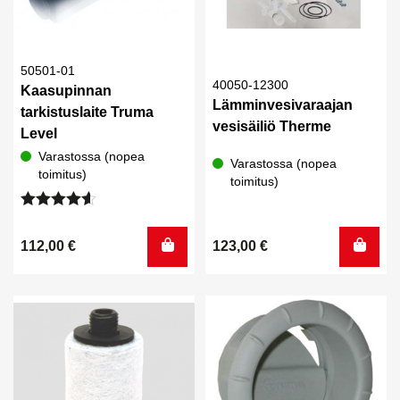
50501-01
40050-12300
Kaasupinnan
Lämminvesivaraajan
tarkistuslaite Truma
vesisäiliö Therme
Level
Varastossa (nopea
Varastossa (nopea
toimitus)
toimitus)
Arvostelu
tuotteesta:
112,00
€
123,00
€
4.50
/ 5