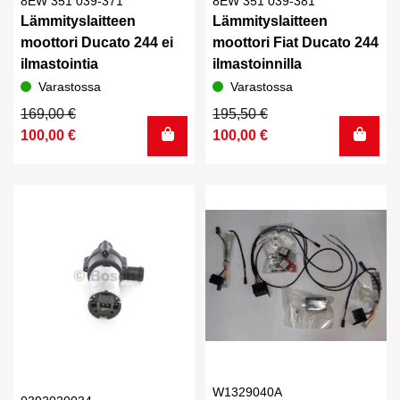
8EW 351 039-371
8EW 351 039-381
Lämmityslaitteen
Lämmityslaitteen
moottori Ducato 244 ei
moottori Fiat Ducato 244
ilmastointia
ilmastoinnilla
Varastossa
Varastossa
Alkuperäinen
Nykyinen
Alkuperäinen
Nykyinen
169,00
€
195,50
€
hinta
hinta
hinta
hinta
100,00
€
100,00
€
oli:
on:
oli:
on:
169,00 €.
100,00 €.
195,50 €.
100,00 €.
W1329040A