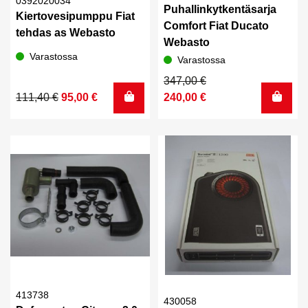
0392020034
Puhallinkytkentäsarja
Kiertovesipumppu Fiat
Comfort Fiat Ducato
tehdas as Webasto
Webasto
Varastossa
Varastossa
Alkuperäinen
Nykyinen
347,00
€
Alkuperäinen
Nykyinen
hinta
hinta
111,40
€
95,00
€
240,00
€
hinta
hinta
oli:
on:
oli:
on:
347,00 €.
240,00 €.
111,40 €.
95,00 €.
413738
430058