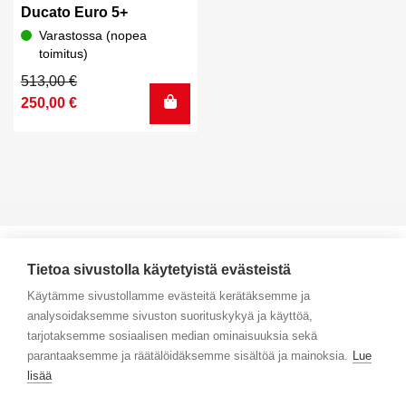
Ducato Euro 5+
Varastossa (nopea
toimitus)
Alkuperäinen
Nykyinen
513,00
€
hinta
hinta
250,00
€
oli:
on:
513,00 €.
250,00 €.
Tietoa sivustolla käytetyistä evästeistä
Käytämme sivustollamme evästeitä kerätäksemme ja
analysoidaksemme sivuston suorituskykyä ja käyttöä,
Yhteystiedot
tarjotaksemme sosiaalisen median ominaisuuksia sekä
parantaaksemme ja räätälöidäksemme sisältöä ja mainoksia.
Lue
Selaa tuotteita
lisää