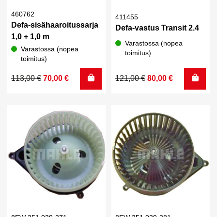
460762
411455
Defa-sisähaaroitussarja
Defa-vastus Transit 2.4
1,0 + 1,0 m
Varastossa (nopea
Varastossa (nopea
toimitus)
toimitus)
Alkuperäinen
Nykyinen
Alkuperäinen
Nykyinen
113,00
€
70,00
€
121,00
€
80,00
€
hinta
hinta
hinta
hinta
oli:
on:
oli:
on:
113,00 €.
70,00 €.
121,00 €.
80,00 €.