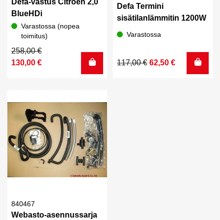
Defa-vastus Citroen 2,0
Defa Termini
BlueHDi
sisätilanlämmitin 1200W
Varastossa (nopea
Varastossa
toimitus)
Alkuperäinen
Nykyinen
258,00
€
hinta
hinta
Alkuperäinen
Nykyinen
130,00
€
117,00
€
62,50
€
oli:
on:
hinta
hinta
258,00 €.
130,00 €.
oli:
on:
117,00 €.
62,50 €.
840467
Webasto-asennussarja