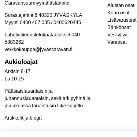
Caravansuurmyymälästämme
Alustan osat
Korin osat
Sorastajantie 6 40320 JYVÄSKYLÄ
Lisävarusteet 
Myynti 0400 407 035 / 0400620445
Sähköosat
Lähetystiedustelut/palautukset 040
Vesi & wc
5883262
Varaosat
verkkokauppa@jyvascaravan.fi
Aukioloajat
Arkisin 8-17
La 10-15
Pääsiäislauantaisin ja
juhannuslauantaisin, sekä arkipyhinä ja
joulukuussa lauantaisin liike suljettu
Artikkelit ja blogit