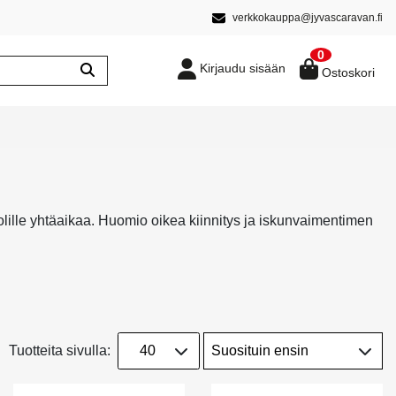
verkkokauppa@jyvascaravan.fi
0
Kirjaudu sisään
Ostoskori
lille yhtäaikaa. Huomio oikea kiinnitys ja iskunvaimentimen
Tuotteita sivulla: