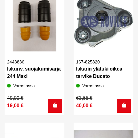
2443836
167-825820
Iskunv. suojakumisarja
Iskarin ylätuki oikea
244 Maxi
tarvike Ducato
Varastossa
Varastossa
Alkuperäinen
Nykyinen
Alkuperäinen
Nykyinen
49,00
€
63,65
€
hinta
hinta
hinta
hinta
19,00
€
40,00
€
oli:
on:
oli:
on:
49,00 €.
19,00 €.
63,65 €.
40,00 €.