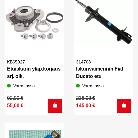
KB65927
314708
Etuiskarin yläp.korjaus
Iskunvaimennin Fiat
srj. oik.
Ducato etu
Varastossa
Varastossa
Alkuperäinen
Nykyinen
Alkuperäinen
Nykyinen
92,90
€
238,08
€
hinta
hinta
hinta
hinta
55,00
€
145,00
€
oli:
on:
oli:
on:
92,90 €.
55,00 €.
238,08 €.
145,00 €.