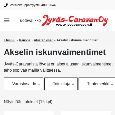
Verkkokauppamyynti 0400620445
Tuotevalikko
Tuotemerkit
Etusivu
»
Kauppa
»
Alustan osat
»
Akselin iskunvaimentimet
Akselin iskunvaimentimet
Jyväs-Caravanista löydät erilaiset alustan iskunvaimentimet.
teho sopivaa mallia valittaessa.
Varastosaldo
Toimittaja
Tuotemerkki
Näytetään tulokset (15 kpl)