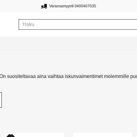
Varaosamyynti 0400407035
 On suositeltavaa aina vaihtaa iskunvaimentimet molemmille puo