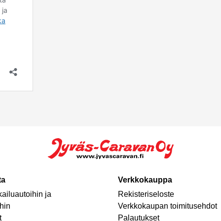
ta
Verkkokauppa
ailuautoihin ja
Rekisteriseloste
hin
Verkkokaupan toimitusehdot
t
Palautukset