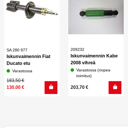
209232
SA 280 977
Iskunvaimennin Kabe
Iskunvaimennin Fiat
2008 vihreä
Ducato etu
Varastossa (nopea
Varastossa
toimitus)
Alkuperäinen
Nykyinen
183,50
€
hinta
hinta
130,00
€
203,70
€
oli:
on:
183,50 €.
130,00 €.