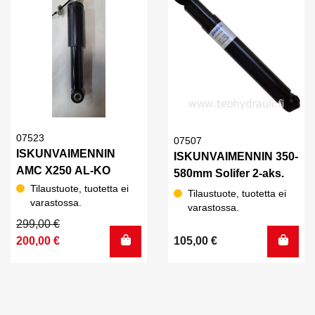
07523
07507
ISKUNVAIMENNIN
ISKUNVAIMENNIN 350-
AMC X250 AL-KO
580mm Solifer 2-aks.
Tilaustuote, tuotetta ei
Tilaustuote, tuotetta ei
varastossa.
varastossa.
Alkuperäinen
Nykyinen
299,00
€
hinta
hinta
200,00
€
105,00
€
oli:
on:
299,00 €.
200,00 €.