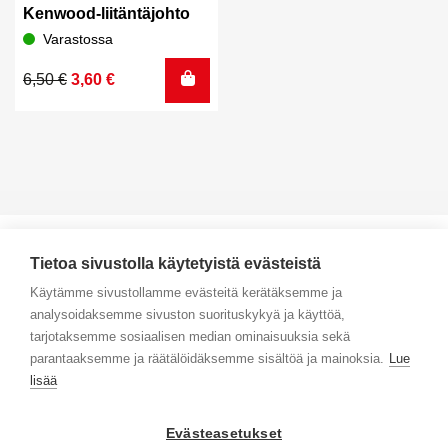
Kenwood-liitäntäjohto
Varastossa
Alkuperäinen
Nykyinen
6,50
€
3,60
€
hinta
hinta
oli:
on:
6,50 €.
3,60 €.
Tietoa sivustolla käytetyistä evästeistä
Käytämme sivustollamme evästeitä kerätäksemme ja
analysoidaksemme sivuston suorituskykyä ja käyttöä,
Yhteystiedot
tarjotaksemme sosiaalisen median ominaisuuksia sekä
parantaaksemme ja räätälöidäksemme sisältöä ja mainoksia.
Lue
Selaa tuotteita
lisää
Verkkokauppa
Evästeasetukset