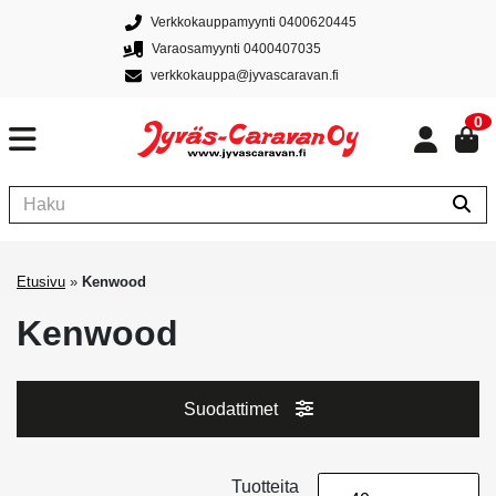
Verkkokauppamyynti 0400620445
Varaosamyynti 0400407035
verkkokauppa@jyvascaravan.fi
0
Etusivu
»
Kenwood
Kenwood
Suodattimet
Tuotteita