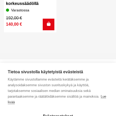
korkeussäädöllä
Varastossa
Alkuperäinen
Nykyinen
192,00
€
hinta
hinta
140,00
€
oli:
on:
192,00 €.
140,00 €.
Tietoa sivustolla käytetyistä evästeistä
Käytämme sivustollamme evästeitä kerätäksemme ja
analysoidaksemme sivuston suorituskykyä ja käyttöä,
Yhteystiedot
tarjotaksemme sosiaalisen median ominaisuuksia sekä
parantaaksemme ja räätälöidäksemme sisältöä ja mainoksia.
Lue
Selaa tuotteita
lisää
Verkkokauppa
Evästeasetukset