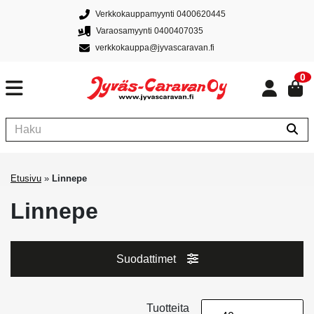
Verkkokauppamyynti 0400620445
Varaosamyynti 0400407035
verkkokauppa@jyvascaravan.fi
0
Etusivu
»
Linnepe
Linnepe
Suodattimet
Tuotteita