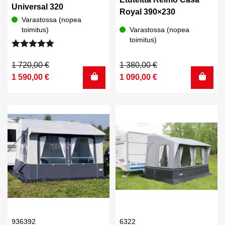
Universal 320
Royal 390×230
Varastossa (nopea
toimitus)
Varastossa (nopea
toimitus)
Arvostelu
tuotteesta:
Alkuperäinen
Nykyinen
Alkuperäinen
Nykyinen
1 720,00
€
1 380,00
€
5.00
/ 5
hinta
hinta
hinta
hinta
1 590,00
€
1 090,00
€
oli:
on:
oli:
on:
1
1
1
1
720,00 €.
590,00 €.
380,00 €.
090,00 €.
936392
6322