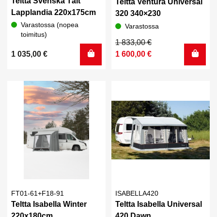
Teltta Svenska Tält
Teltta Ventura Universal
Lapplandia 220x175cm
320 340×230
Varastossa (nopea
Varastossa
toimitus)
Alkuperäinen
Nykyinen
1 833,00
€
hinta
hinta
1 035,00
€
1 600,00
€
oli:
on:
1
1
833,00 €.
600,00 €.
FT01-61+F18-91
ISABELLA420
Teltta Isabella Winter
Teltta Isabella Universal
220x180cm
420 Dawn