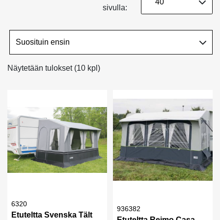
sivulla:
Näytetään tulokset (10 kpl)
6320
936382
Etuteltta Svenska Tält
Etuteltta Reimo Casa