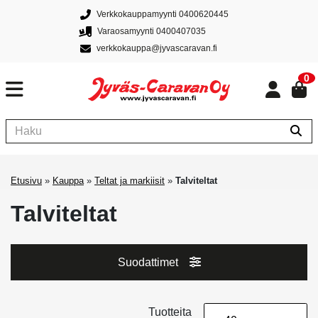
Verkkokauppamyynti 0400620445
Varaosamyynti 0400407035
verkkokauppa@jyvascaravan.fi
0
Etusivu
»
Kauppa
»
Teltat ja markiisit
»
Talviteltat
Talviteltat
Suodattimet
Tuotteita