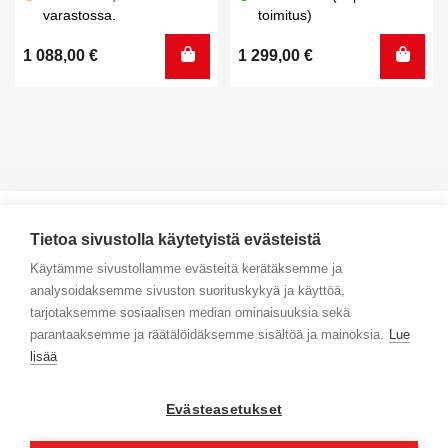
varastossa.
toimitus)
1 088,00
€
1 299,00
€
Tietoa sivustolla käytetyistä evästeistä
Käytämme sivustollamme evästeitä kerätäksemme ja
analysoidaksemme sivuston suorituskykyä ja käyttöä,
Yhteystiedot
tarjotaksemme sosiaalisen median ominaisuuksia sekä
parantaaksemme ja räätälöidäksemme sisältöä ja mainoksia.
Lue
Selaa tuotteita
lisää
Verkkokauppa
Evästeasetukset
Maksa turvallisesti