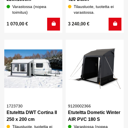
Varastossa (nopea
Tilaustuote, tuotetta ei
toimitus)
varastossa.
1 070,00
€
3 240,00
€
1723730
9120002366
Etuteltta DWT Cortina II
Etuteltta Dometic Winter
250 x 200 cm
AIR PVC 180 S
Tilaustuote, tuotetta ei
Varastossa (nopea