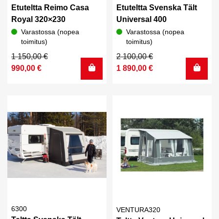
Etuteltta Reimo Casa
Etuteltta Svenska Tält
Royal 320×230
Universal 400
Varastossa (nopea
Varastossa (nopea
toimitus)
toimitus)
Alkuperäinen
Nykyinen
Alkuperäinen
Nykyinen
1 150,00
€
2 100,00
€
hinta
hinta
hinta
hinta
990,00
€
1 890,00
€
oli:
on:
oli:
on:
1
990,00 €.
2
1
150,00 €.
100,00 €.
890,00 €.
6300
VENTURA320