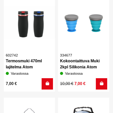
20,00 €.
15,00 €.
6,00 €.
5,10 €.
602742
334677
Termosmuki 470ml
Kokoontaittuva Muki
lajitelma Atom
2kpl Silikonia Atom
Varastossa
Varastossa
Alkuperäinen
Nykyinen
7,00
€
10,00
€
7,00
€
hinta
hinta
oli:
on:
10,00 €.
7,00 €.