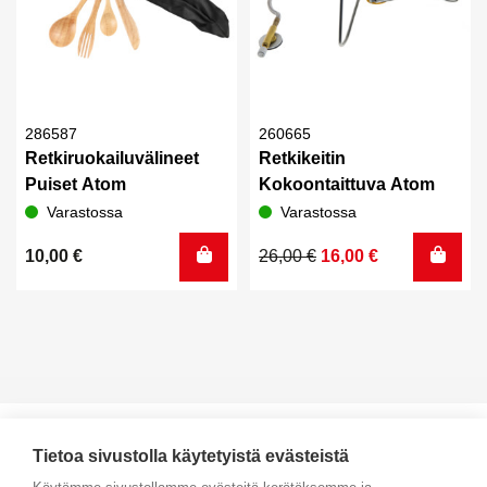
286587
260665
Retkiruokailuvälineet
Retkikeitin
Puiset Atom
Kokoontaittuva Atom
Varastossa
Varastossa
Alkuperäinen
Nykyinen
10,00
€
26,00
€
16,00
€
hinta
hinta
oli:
on:
26,00 €.
16,00 €.
Tietoa sivustolla käytetyistä evästeistä