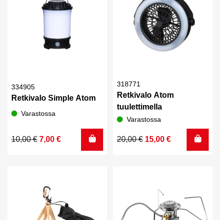
318771
334905
Retkivalo Atom
Retkivalo Simple Atom
tuulettimella
Varastossa
Varastossa
Alkuperäinen
Nykyinen
Alkuperäinen
Nykyinen
10,00
€
7,00
€
20,00
€
15,00
€
hinta
hinta
hinta
hinta
oli:
on:
oli:
on:
10,00 €.
7,00 €.
20,00 €.
15,00 €.