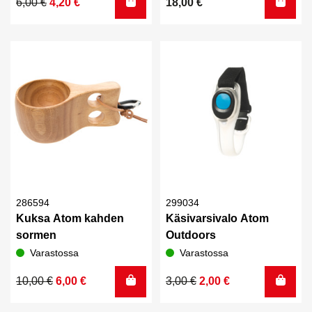
Alkuperäinen
Nykyinen
6,00
€
4,20
€
18,00
€
hinta
hinta
oli:
on:
6,00 €.
4,20 €.
286594
299034
Kuksa Atom kahden
Käsivarsivalo Atom
sormen
Outdoors
Varastossa
Varastossa
Alkuperäinen
Nykyinen
Alkuperäinen
Nykyinen
10,00
€
6,00
€
3,00
€
2,00
€
hinta
hinta
hinta
hinta