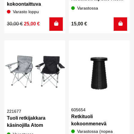
kokoontaittuva
Varastossa
Varasto loppu
Alkuperäinen
Nykyinen
30,00
€
25,00
€
15,00
€
hinta
hinta
oli:
on:
30,00 €.
25,00 €.
605654
221677
Retkituoli
Tuoli retkijakkara
kokoonmenevä
käsinojilla Atom
Varastossa (nopea