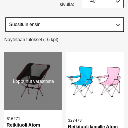
sivulla:
Näytetään tulokset (16 kpl)
Loppunut varastosta
616271
327473
Retkituoli Atom
Retkituoli lapsille Atom