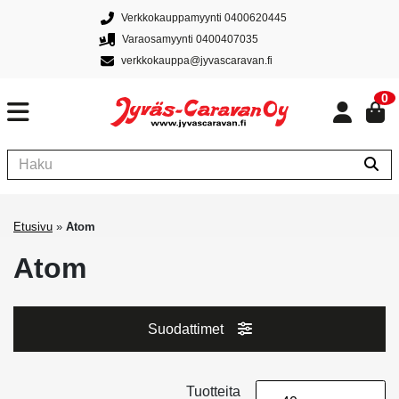
Verkkokauppamyynti 0400620445
Varaosamyynti 0400407035
verkkokauppa@jyvascaravan.fi
0
Etusivu
»
Atom
Atom
Suodattimet
Tuotteita