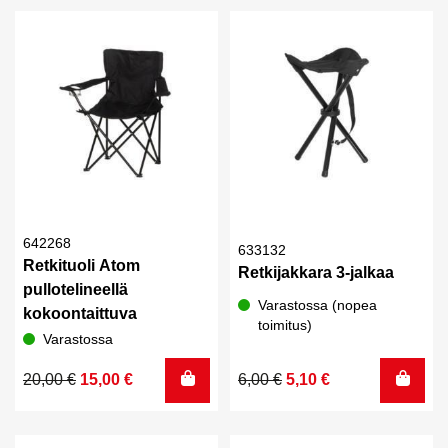
oli:
on:
oli:
on:
10,00 €.
6,00 €.
3,00 €.
2,00 €.
642268
633132
Retkituoli Atom
Retkijakkara 3-jalkaa
pullotelineellä
Varastossa (nopea
kokoontaittuva
toimitus)
Varastossa
Alkuperäinen
Nykyinen
Alkuperäinen
Nykyinen
20,00
€
15,00
€
6,00
€
5,10
€
hinta
hinta
hinta
hinta
oli:
on:
oli:
on: