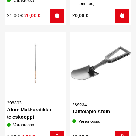
Varastossa
toimitus)
Alkuperäinen
Nykyinen
25,00
€
20,00
€
20,00
€
hinta
hinta
oli:
on:
25,00 €.
20,00 €.
298893
289234
Atom Makkaratikku
Taittolapio Atom
teleskooppi
Varastossa
Varastossa