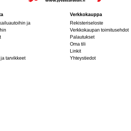
ta
Verkkokauppa
ailuautoihin ja
Rekisteriseloste
hin
Verkkokaupan toimitusehdot
t
Palautukset
Oma tili
Linkit
ja tarvikkeet
Yhteystiedot