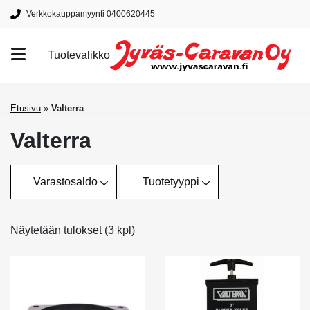
Verkkokauppamyynti 0400620445
Tuotevalikko
Tuotemerkit
Etusivu
»
Valterra
Valterra
Varastosaldo
Tuotetyyppi
Näytetään tulokset (3 kpl)