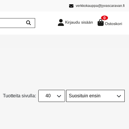
verkkokauppa@jyvascaravan.fi
0
Kirjaudu sisään
Ostoskori
Tuotteita sivulla: