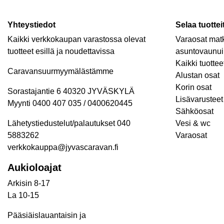
Yhteystiedot
Selaa tuottei
Kaikki verkkokaupan varastossa olevat
Varaosat matk
tuotteet esillä ja noudettavissa
asuntovaunui
Kaikki tuottee
Caravansuurmyymälästämme
Alustan osat
Korin osat
Sorastajantie 6 40320 JYVÄSKYLÄ
Lisävarusteet 
Myynti 0400 407 035 / 0400620445
Sähköosat
Lähetystiedustelut/palautukset 040
Vesi & wc
5883262
Varaosat
verkkokauppa@jyvascaravan.fi
Aukioloajat
Arkisin 8-17
La 10-15
Pääsiäislauantaisin ja