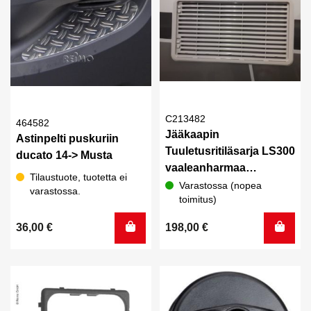
C213482
464582
Jääkaapin
Astinpelti puskuriin
Tuuletusritiläsarja LS300
ducato 14-> Musta
vaaleanharmaa
Tilaustuote, tuotetta ei
Carthago
Varastossa (nopea
varastossa.
toimitus)
36,00
€
198,00
€