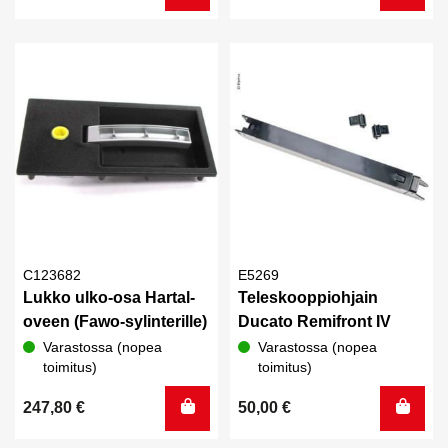
hinta
hinta
oli:
on:
26,00 €.
17,00 €.
C123682
E5269
Lukko ulko-osa Hartal-
Teleskooppiohjain
oveen (Fawo-sylinterille)
Ducato Remifront IV
Varastossa (nopea
Varastossa (nopea
toimitus)
toimitus)
247,80
€
50,00
€