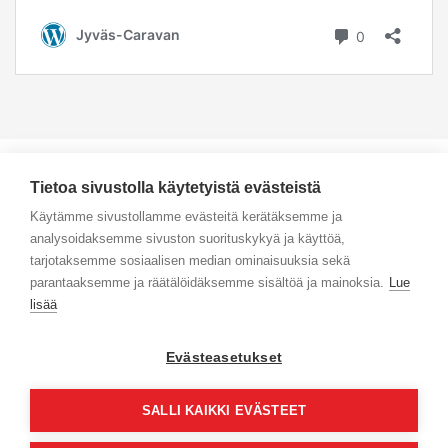
Tietoa sivustolla käytetyistä evästeistä
Käytämme sivustollamme evästeitä kerätäksemme ja
analysoidaksemme sivuston suorituskykyä ja käyttöä,
Yhteystiedot
tarjotaksemme sosiaalisen median ominaisuuksia sekä
parantaaksemme ja räätälöidäksemme sisältöä ja mainoksia.
Lue
Selaa tuotteita
lisää
Verkkokauppa
Evästeasetukset
Maksa turvallisesti
SALLI KAIKKI EVÄSTEET