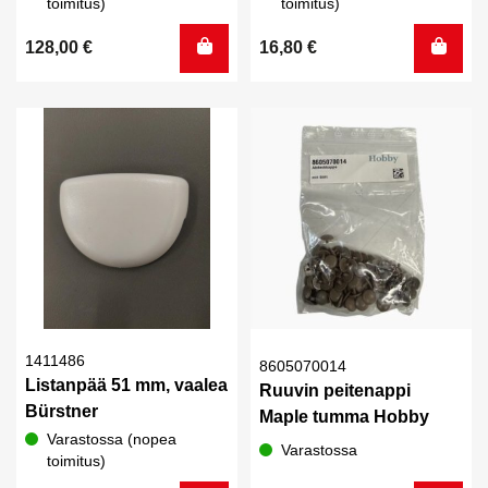
toimitus)
toimitus)
128,00
€
16,80
€
1411486
8605070014
Listanpää 51 mm, vaalea
Ruuvin peitenappi
Bürstner
Maple tumma Hobby
Varastossa (nopea
Varastossa
toimitus)