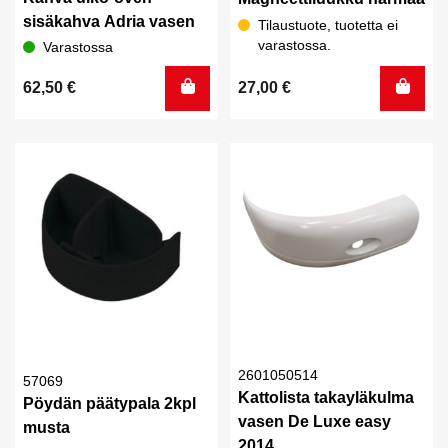
sisäkahva Adria vasen
Tilaustuote, tuotetta ei
varastossa.
Varastossa
62,50
€
27,00
€
2601050514
57069
Kattolista takayläkulma
Pöydän päätypala 2kpl
vasen De Luxe easy
musta
2014