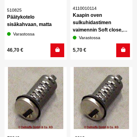
4110010114
510825
Kaapin oven
Päätykotelo
sulkuhidastimen
sisäkahvaan, matta
vaimennin Soft close,
Varastossa
Hobby
Varastossa
46,70
€
5,70
€