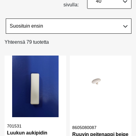
sivulla:
Yhteensä 79 tuotetta
701531
8605080087
Luukun aukipidin
Ruuvin peitenappi beige