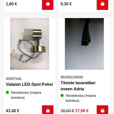
1,60
€
0,30
€
90258120500
4305744L
Tiiviste tavaratilan
Valaisin LED-Spot Poksi
oveen Adria
Varastossa (nopea
Varastossa (nopea
toimitus)
toimitus)
Alkuperäinen
Nykyinen
43,40
€
26,00
€
17,00
€