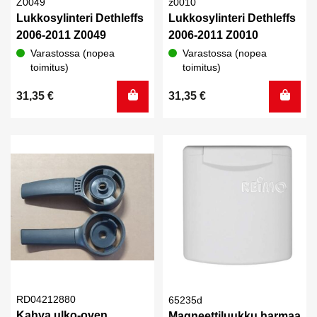
Z0049
z0010
Lukkosylinteri Dethleffs
Lukkosylinteri Dethleffs
2006-2011 Z0049
2006-2011 Z0010
Varastossa (nopea
Varastossa (nopea
toimitus)
toimitus)
31,35
€
31,35
€
RD04212880
65235d
Kahva ulko-oven
Magneettiluukku harmaa