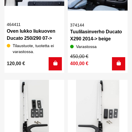
464411
374144
Oven lukko liukuoven
Tuulilasinverho Ducato
Ducato 250/290 07->
X290 2014-> beige
Tilaustuote, tuotetta ei
Varastossa
varastossa.
Alkuperäinen
Nykyinen
450,00
€
hinta
hinta
120,00
€
400,00
€
oli:
on:
450,00 €.
400,00 €.