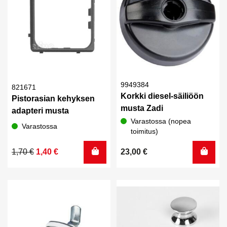
9949384
821671
Korkki diesel-säiliöön
Pistorasian kehyksen
musta Zadi
adapteri musta
Varastossa (nopea
Varastossa
toimitus)
Alkuperäinen
Nykyinen
1,70
€
1,40
€
23,00
€
hinta
hinta
oli:
on:
1,70 €.
1,40 €.