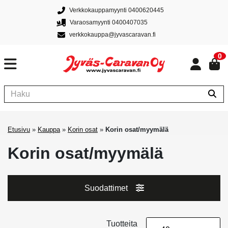
Verkkokauppamyynti 0400620445
Varaosamyynti 0400407035
verkkokauppa@jyvascaravan.fi
0
Etusivu
»
Kauppa
»
Korin osat
»
Korin osat/myymälä
Korin osat/myymälä
Suodattimet
Tuotteita