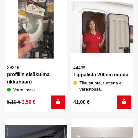
39246
44435
profiilin sisäkulma
Tippalista 200cm musta
(ikkunaan)
Tilaustuote, tuotetta ei
varastossa.
Varastossa
Alkuperäinen
Nykyinen
5,10
€
3,50
€
41,00
€
hinta
hinta
oli:
on:
5,10 €.
3,50 €.