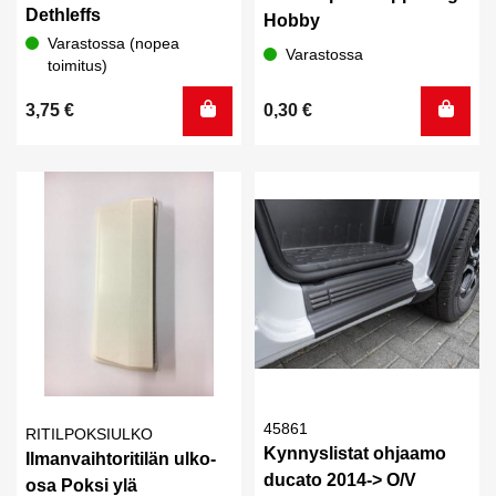
Dethleffs
Hobby
Varastossa (nopea
Varastossa
toimitus)
3,75
€
0,30
€
45861
RITILPOKSIULKO
Kynnyslistat ohjaamo
Ilmanvaihtoritilän ulko-
ducato 2014-> O/V
osa Poksi ylä