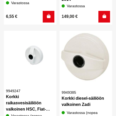
Varastossa
Varastossa
6,55
€
149,00
€
9949247
9949385
Korkki
Korkki diesel-säiliöön
raikasvesisäiliöön
valkoinen Zadi
valkoinen HSC, Fiat-
Varastossa (nopea
valkoinen
Varastossa (nopea