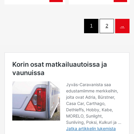
1
2
→