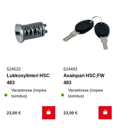
524522
524492
Lukkosylinteri HSC
Avainpari HSC,FW
483
483
Varastossa (nopea
Varastossa (nopea
toimitus)
toimitus)
23,00
€
23,00
€