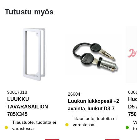
Tutustu myös
90017318
6001
26604
LUUKKU
Huol
Luukun lukkopesä +2
TAVARASÄILIÖN
D5 A
avainta, luukut D3-7
785X345
750
Tilaustuote, tuotetta ei
Tilaustuote, tuotetta ei
Var
varastossa.
varastossa.
toi