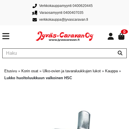
Verkkokauppamyynti 0400620445
Varaosamyynti 0400407035
verkkokauppa@jyvascaravan.fi
0
Etusivu
»
Korin osat
»
Ulko-ovien ja tavaraluukkujen lukot
»
Kauppa
»
Lukko huoltoluukkuun valkoinen HSC