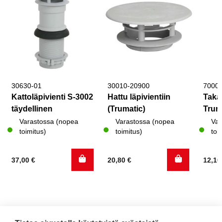
30630-01
30010-20900
7000
Kattoläpivienti S-3002
Hattu läpivientiin
Takai
täydellinen
(Trumatic)
Tru
Varastossa (nopea
Varastossa (nopea
Var
toimitus)
toimitus)
toi
37,00
€
20,80
€
12,1