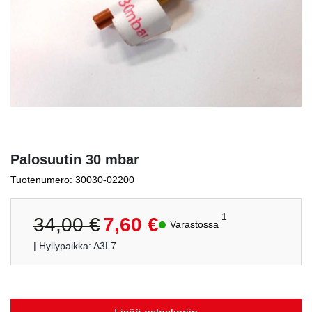
Palosuutin 30 mbar
Tuotenumero: 30030-02200
Alkuperäinen
Nykyinen
1
34,00
€
7,60
€
Varastossa
hinta
hinta
| Hyllypaikka: A3L7
oli:
on:
34,00 €.
7,60 €.