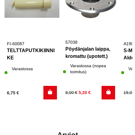
57038
FI-60087
A190
Pöydänjalan laippa,
TELTTAPUTKIKIINNI
S-MU
kromattu (upotett.)
KE
Alde
Varastossa (nopea
Varastossa
Var
toimitus)
Alkuperäinen
Nykyinen
Alku
Nyky
8,00
€
5,20
€
19,0
6,75
€
hinta
hinta
hinta
hinta
oli:
on:
oli:
on:
8,00 €.
5,20 €.
19,00
11,40
Arviot