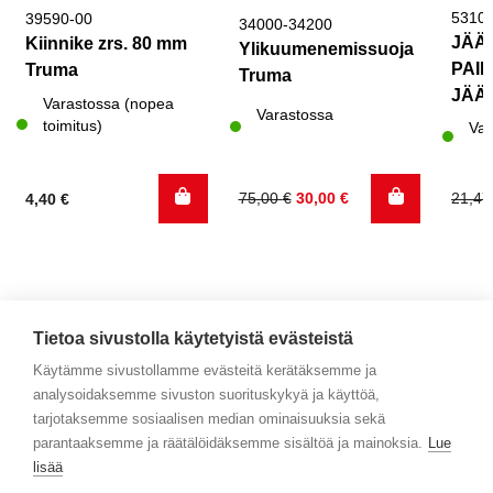
5310
39590-00
34000-34200
JÄÄ
Kiinnike zrs. 80 mm
Ylikuumenemissuoja
PAI
Truma
Truma
JÄÄ
Varastossa (nopea
Varastossa
toimitus)
Var
Alkuperäinen
Nykyinen
Alku
Nyky
75,00
€
30,00
€
21,4
4,40
€
hinta
hinta
hinta
hinta
oli:
on:
oli:
on:
75,00 €.
30,00 €.
21,47
10,50
Tietoa sivustolla käytetyistä evästeistä
Käytämme sivustollamme evästeitä kerätäksemme ja
analysoidaksemme sivuston suorituskykyä ja käyttöä,
Yhteystiedot
tarjotaksemme sosiaalisen median ominaisuuksia sekä
parantaaksemme ja räätälöidäksemme sisältöä ja mainoksia.
Lue
Selaa tuotteita
lisää