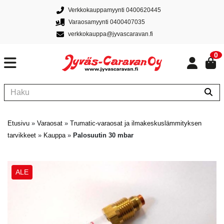
Verkkokauppamyynti 0400620445
Varaosamyynti 0400407035
verkkokauppa@jyvascaravan.fi
0
Etusivu
»
Varaosat
»
Trumatic-varaosat ja ilmakeskuslämmityksen
tarvikkeet
»
Kauppa
»
Palosuutin 30 mbar
ALE