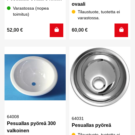
ovaali
Varastossa (nopea
Tilaustuote, tuotetta ei
toimitus)
varastossa.
52,00
€
60,00
€
64008
64031
Pesuallas pyöreä 300
Pesuallas pyöreä
valkoinen
Tilaustuote, tuotetta ei