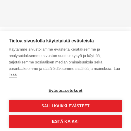
Tietoa sivustolla käytetyistä evästeistä
Käytämme sivustollamme evästeitä kerätäksemme ja
analysoidaksemme sivuston suorituskykyä ja käyttöä,
Yhteystiedot
tarjotaksemme sosiaalisen median ominaisuuksia sekä
parantaaksemme ja räätälöidäksemme sisältöä ja mainoksia.
Lue
Selaa tuotteita
lisää
Verkkokauppa
Evästeasetukset
Maksa turvallisesti
SALLI KAIKKI EVÄSTEET
ESTÄ KAIKKI
© Jyväs-Caravan 2026