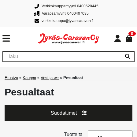
Verkkokauppamyynti 0400620445
Varaosamyynti 0400407035
verkkokauppa@jyvascaravan.fi
0
Etusivu
»
Kauppa
»
Vesi ja wc
»
Pesualtaat
Pesualtaat
Suodattimet
Tuotteita