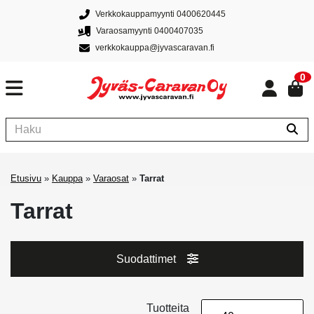
Verkkokauppamyynti 0400620445
Varaosamyynti 0400407035
verkkokauppa@jyvascaravan.fi
0
Etusivu
»
Kauppa
»
Varaosat
»
Tarrat
Tarrat
Suodattimet
Tuotteita