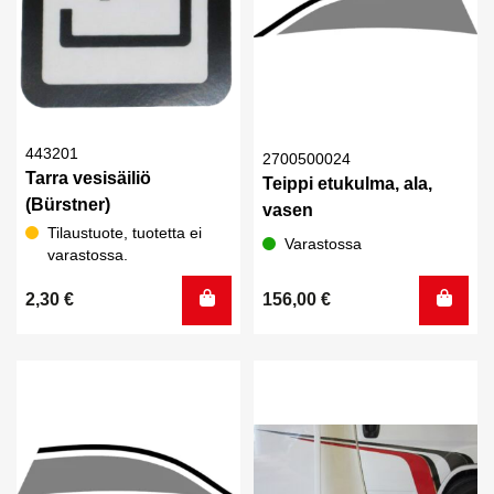
443201
2700500024
Tarra vesisäiliö
Teippi etukulma, ala,
(Bürstner)
vasen
Tilaustuote, tuotetta ei
Varastossa
varastossa.
2,30
€
156,00
€