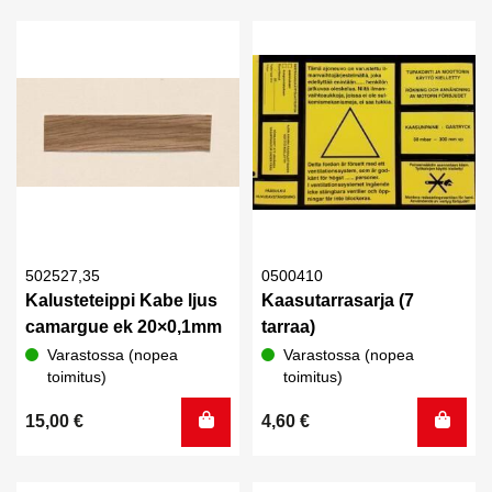
oli:
on:
51,20 €.
35,00 €.
502527,35
0500410
Kalusteteippi Kabe ljus
Kaasutarrasarja (7
camargue ek 20×0,1mm
tarraa)
Varastossa (nopea
Varastossa (nopea
toimitus)
toimitus)
15,00
€
4,60
€