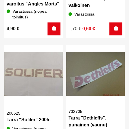
varoitus “Angles Morts”
valkoinen
Varastossa (nopea
Varastossa
toimitus)
Alkuperäinen
Nykyinen
4,90
€
1,70
€
0,60
€
hinta
hinta
oli:
on:
1,70 €.
0,60 €.
732705
208625
Tarra "Dethleffs",
Tarra "Solifer" 2005-
punainen (vaunu)
Varastossa (nopea