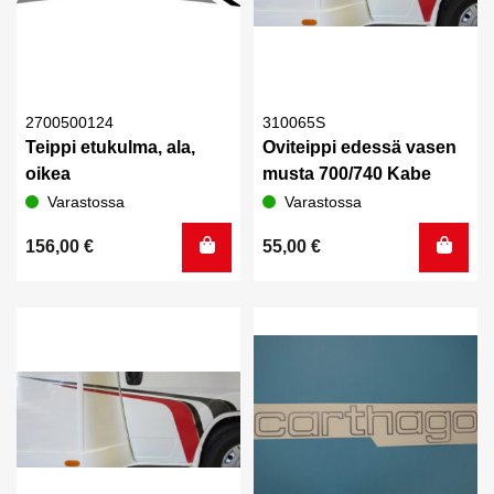
2700500124
310065S
Teippi etukulma, ala,
Oviteippi edessä vasen
oikea
musta 700/740 Kabe
Varastossa
Varastossa
156,00
€
55,00
€