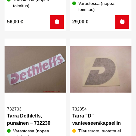
Varastossa (nopea
toimitus)
toimitus)
56,00
€
29,00
€
732703
732354
Tarra Dethleffs,
Tarra "D"
punainen = 732230
vanteeseen/kapseliin
Varastossa (nopea
Tilaustuote, tuotetta ei