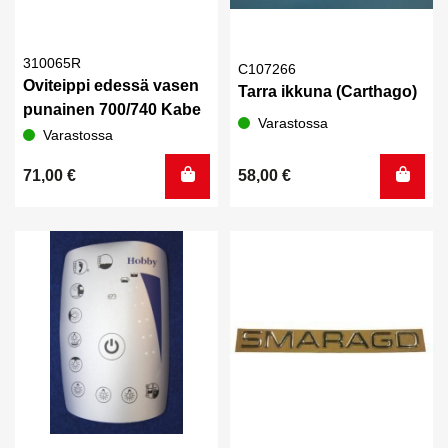
310065R
C107266
Oviteippi edessä vasen
Tarra ikkuna (Carthago)
punainen 700/740 Kabe
Varastossa
Varastossa
71,00
€
58,00
€