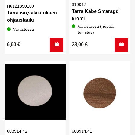
310017
H6121890109
Tarra Kabe Smaragd
Tarra iso,valaistuksen
kromi
ohjaustaulu
Varastossa (nopea
Varastossa
toimitus)
6,60
€
23,00
€
603914,42
603914,41