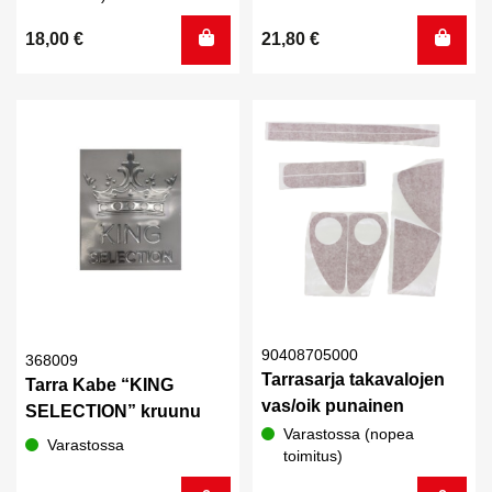
18,00
€
21,80
€
90408705000
368009
Tarrasarja takavalojen
Tarra Kabe “KING
vas/oik punainen
SELECTION” kruunu
Varastossa (nopea
Varastossa
toimitus)