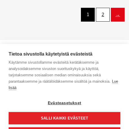
1
2
→
Tietoa sivustolla käytetyistä evästeistä
Käytämme sivustollamme evästeitä kerätäksemme ja
analysoidaksemme sivuston suorituskykyä ja käyttöä,
Yhteystiedot
tarjotaksemme sosiaalisen median ominaisuuksia sekä
parantaaksemme ja räätälöidäksemme sisältöä ja mainoksia.
Lue
Selaa tuotteita
lisää
Verkkokauppa
Evästeasetukset
Maksa turvallisesti
SALLI KAIKKI EVÄSTEET