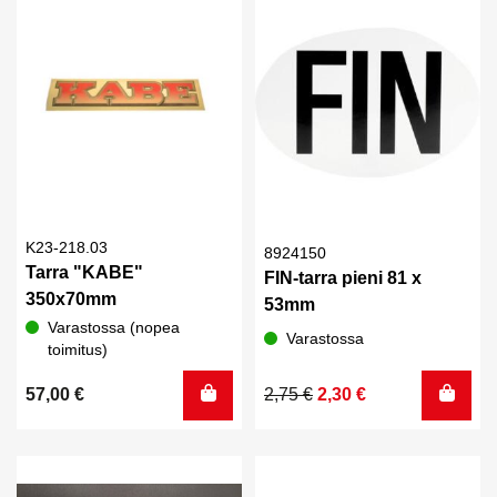
K23-218.03
8924150
Tarra "KABE"
FIN-tarra pieni 81 x
350x70mm
53mm
Varastossa (nopea
Varastossa
toimitus)
Alkuperäinen
Nykyinen
57,00
€
2,75
€
2,30
€
hinta
hinta
oli:
on:
2,75 €.
2,30 €.