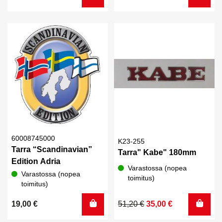
60008745000
K23-255
Tarra “Scandinavian”
Tarra" Kabe" 180mm
Edition Adria
Varastossa (nopea
Varastossa (nopea
toimitus)
toimitus)
Alkuperäinen
Nykyinen
19,00
€
51,20
€
35,00
€
hinta
hinta