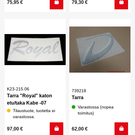
75,95
€
79,30
€
K23-215.06
739218
Tarra "Royal" katon
Tarra
etu/taka Kabe -07
Varastossa (nopea
Tilaustuote, tuotetta ei
toimitus)
varastossa.
97,00
€
62,00
€