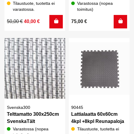
Tilaustuote, tuotetta ei
Varastossa (nopea
varastossa.
toimitus)
Alkuperäinen
Nykyinen
50,00
€
40,00
€
75,00
€
hinta
hinta
oli:
on:
50,00 €.
40,00 €.
Svenska300
90445
Telttamatto 300x250cm
Lattialaatta 60x60cm
SvenskaTält
4kpl +8kpl Reunapaloja
Varastossa (nopea
Tilaustuote, tuotetta ei