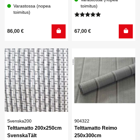
Varastossa (nopea
toimitus)
toimitus)
Arvostelu
tuotteesta:
86,00
€
67,00
€
5.00
/ 5
Svenska200
904322
Telttamatto 200x250cm
Telttamatto Reimo
SvenskaTält
250x300cm