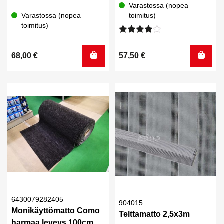
Varastossa (nopea
Varastossa (nopea
toimitus)
toimitus)
Arvostelu
tuotteesta:
68,00
€
57,50
€
4.00
/ 5
6430079282405
904015
Monikäyttömatto Como
Telttamatto 2,5x3m
harmaa leveys 100cm