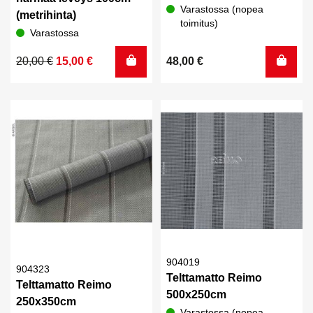
Varastossa (nopea
(metrihinta)
toimitus)
Varastossa
Alkuperäinen
Nykyinen
20,00
€
15,00
€
48,00
€
hinta
hinta
oli:
on:
20,00 €.
15,00 €.
904019
904323
Telttamatto Reimo
Telttamatto Reimo
500x250cm
250x350cm
Varastossa (nopea