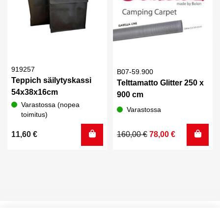
919257
B07-59.900
Teppich säilytyskassi
Telttamatto Glitter 250 x
54x38x16cm
900 cm
Varastossa (nopea
Varastossa
toimitus)
Alkuperäinen
Nykyinen
11,60
€
160,00
€
78,00
€
hinta
hinta
oli:
on:
160,00 €.
78,00 €.