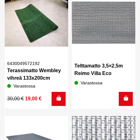
6430049572192
Telttamatto 3,5×2,5m
Terassimatto Wembley
Reimo Villa Eco
vihreä 133x200cm
Varastossa
Varastossa
Alkuperäinen
Nykyinen
30,00
€
19,00
€
hinta
hinta
oli:
on:
30,00 €.
19,00 €.