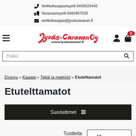
Verkkokauppamyynti 0400620445
Varaosamyynti 0400407035
verkkokauppa@jyvascaravan.fi
0
Etusivu
»
Kauppa
»
Teltat ja markiisit
»
Etutelttamatot
Etutelttamatot
Suodattimet
Tuotteita