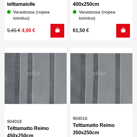
telttamatolle
400x250cm
Varastossa (nopea
Varastossa (nopea
toimitus)
toimitus)
Alkuperäinen
Nykyinen
5,45
€
4,00
€
61,50
€
hinta
hinta
oli:
on:
5,45 €.
4,00 €.
904016
904018
Telttamatto Reimo
Telttamatto Reimo
350x250cm
450x250cm