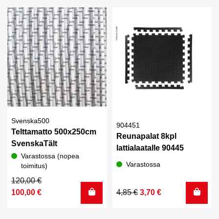
oli:
on:
110,00 €.
90,00 €.
Svenska500
904451
Telttamatto 500x250cm
Reunapalat 8kpl
SvenskaTält
lattialaatalle 90445
Varastossa (nopea
Varastossa
toimitus)
Alkuperäinen
Nykyinen
120,00
€
hinta
hinta
Alkuperäinen
Nykyinen
100,00
€
4,85
€
3,70
€
oli:
on:
hinta
hinta
120,00 €.
100,00 €.
oli:
on: