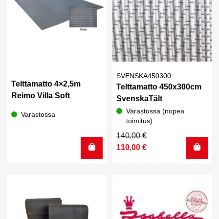
SVENSKA450300
Telttamatto 4×2,5m
Telttamatto 450x300cm
Reimo Villa Soft
SvenskaTält
Varastossa (nopea
Varastossa
toimitus)
Alkuperäinen
Nykyinen
140,00
€
hinta
hinta
110,00
€
oli:
on:
140,00 €.
110,00 €.