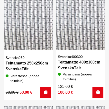
4,85 €.
3,70 €.
Svenska400300
Svenska250
Telttamatto 400x300cm
Telttamatto 250x250cm
SvenskaTält
SvenskaTält
Varastossa (nopea
Varastossa (nopea
toimitus)
toimitus)
Alkuperäinen
Nykyinen
125,00
€
Alkuperäinen
Nykyinen
hinta
hinta
60,00
€
50,00
€
100,00
€
hinta
hinta
oli:
on:
oli:
on:
125,00 €.
100,00 €.