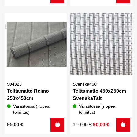
hinta
hinta
oli:
on:
85,00 €.
70,00 €.
904325
Svenska450
Telttamatto Reimo
Telttamatto 450x250cm
250x450cm
SvenskaTält
Varastossa (nopea
Varastossa (nopea
toimitus)
toimitus)
Alkuperäinen
Nykyinen
95,00
€
110,00
€
90,00
€
hinta
hinta