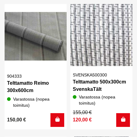
180,00 €.
140,00 €.
144,00 €.
120,00 €.
SVENSKA500300
904333
Telttamatto 500x300cm
Telttamatto Reimo
SvenskaTält
300x600cm
Varastossa (nopea
Varastossa (nopea
toimitus)
toimitus)
Alkuperäinen
Nykyinen
155,00
€
hinta
hinta
150,00
€
120,00
€
oli:
on:
155,00 €.
120,00 €.