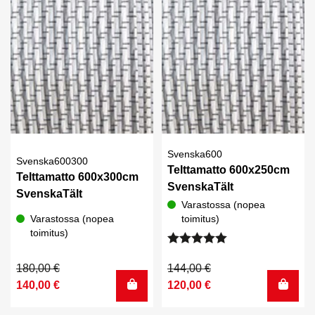
60,00 €.
50,00 €.
Svenska600
Svenska600300
Telttamatto 600x250cm
Telttamatto 600x300cm
SvenskaTält
SvenskaTält
Varastossa (nopea
Varastossa (nopea
toimitus)
toimitus)
Arvostelu
tuotteesta:
Alkuperäinen
Nykyinen
Alkuperäinen
Nykyinen
180,00
€
144,00
€
5.00
/ 5
hinta
hinta
hinta
hinta
140,00
€
120,00
€
oli:
on:
oli:
on: