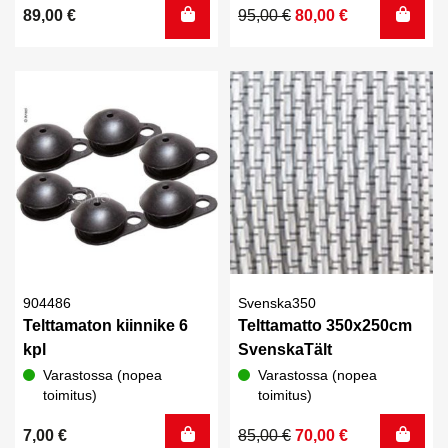
Alkuperäinen
Nykyinen
89,00
€
95,00
€
80,00
€
hinta
hinta
oli:
on:
95,00 €.
80,00 €.
904486
Svenska350
Telttamaton kiinnike 6
Telttamatto 350x250cm
kpl
SvenskaTält
Varastossa (nopea
Varastossa (nopea
toimitus)
toimitus)
Alkuperäinen
Nykyinen
7,00
€
85,00
€
70,00
€