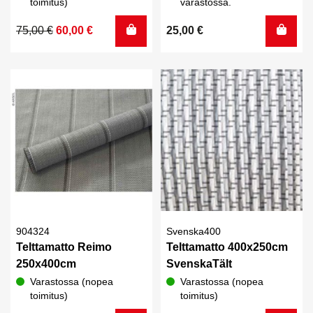
toimitus)
varastossa.
Alkuperäinen
Nykyinen
75,00
€
60,00
€
25,00
€
hinta
hinta
oli:
on:
75,00 €.
60,00 €.
904324
Svenska400
Telttamatto Reimo
Telttamatto 400x250cm
250x400cm
SvenskaTält
Varastossa (nopea
Varastossa (nopea
toimitus)
toimitus)