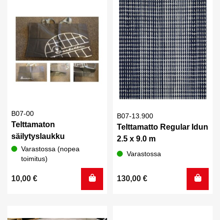
B07-00
B07-13.900
Telttamaton
Telttamatto Regular Idun
säilytyslaukku
2.5 x 9.0 m
Varastossa (nopea
Varastossa
toimitus)
10,00
€
130,00
€