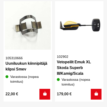
102902
105310666
Vetopeilit Emuk XL
Uuniluukun kiinnipitäjä
Skoda Superb
klipsi Smev
III/Kamig/Scala
Varastossa (nopea
Varastossa (nopea
toimitus)
toimitus)
22,00
€
179,00
€