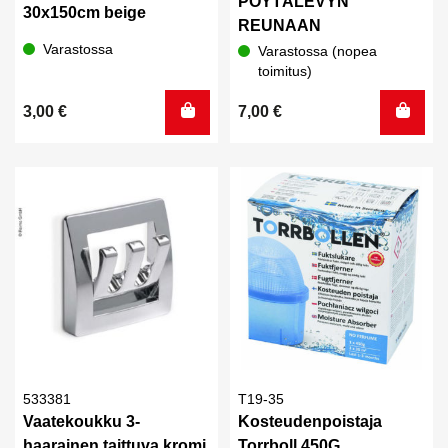
PÖYTÄLEVYN
30x150cm beige
REUNAAN
Varastossa
Varastossa (nopea
toimitus)
3,00
€
7,00
€
533381
T19-35
Vaatekoukku 3-
Kosteudenpoistaja
haarainen taittuva kromi
Torrboll 450G