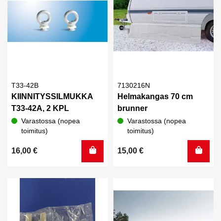
T33-42B
7130216N
KIINNITYSSILMUKKA
Helmakangas 70 cm
T33-42A, 2 KPL
brunner
Varastossa (nopea
Varastossa (nopea
toimitus)
toimitus)
16,00
€
15,00
€