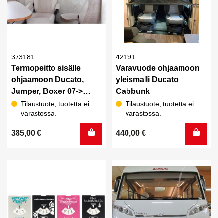
373181
42191
Termopeitto sisälle
Varavuode ohjaamoon
ohjaamoon Ducato,
yleismalli Ducato
Jumper, Boxer 07->
Cabbunk
Beige
Tilaustuote, tuotetta ei
Tilaustuote, tuotetta ei
varastossa.
varastossa.
385,00
€
440,00
€