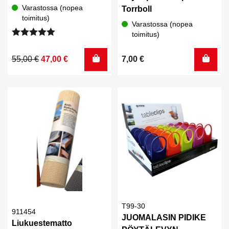
Varastossa (nopea
Torrboll
toimitus)
Varastossa (nopea
toimitus)
Arvostelu
tuotteesta:
Alkuperäinen
Nykyinen
55,00
€
47,00
€
7,00
€
5.00
/ 5
hinta
hinta
oli:
on:
55,00 €.
47,00 €.
T99-30
911454
JUOMALASIN PIDIKE
Liukuestematto