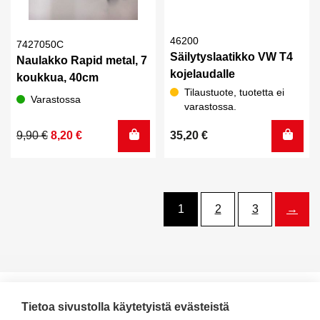
46200
7427050C
Säilytyslaatikko VW T4
Naulakko Rapid metal, 7
kojelaudalle
koukkua, 40cm
Tilaustuote, tuotetta ei
Varastossa
varastossa.
Alkuperäinen
Nykyinen
9,90
€
8,20
€
35,20
€
hinta
hinta
oli:
on:
9,90 €.
8,20 €.
1
2
3
→
Tietoa sivustolla käytetyistä evästeistä