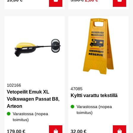
hinta
hinta
oli:
on:
5,00 €.
2,80 €.
102166
47085
Vetopeilit Emuk XL
Kyltti varattu tekstillä
Volkswagen Passat B8,
Arteon
Varastossa (nopea
toimitus)
Varastossa (nopea
toimitus)
179,00
€
32,00
€