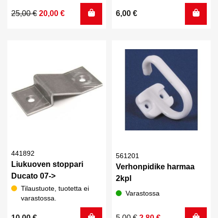
Alkuperäinen
Nykyinen
25,00
€
20,00
€
6,00
€
hinta
hinta
oli:
on:
25,00 €.
20,00 €.
441892
561201
Liukuoven stoppari
Verhonpidike harmaa
Ducato 07->
2kpl
Tilaustuote, tuotetta ei
Varastossa
varastossa.
Alkuperäinen
Nykyinen
10,00
€
5,00
€
2,80
€