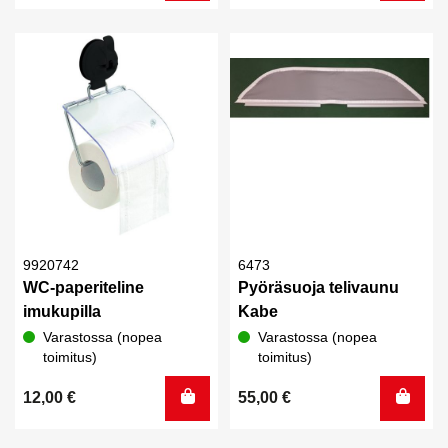
oli:
on:
229,00 €.
199,00 €.
9920742
6473
WC-paperiteline
Pyöräsuoja telivaunu
imukupilla
Kabe
Varastossa (nopea
Varastossa (nopea
toimitus)
toimitus)
12,00
€
55,00
€