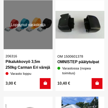
Loppunut varastosta
206316
OM 1500601378
Pikalukkovyö 3,5m
OMNISTEP päätytulpat
250kg Carman Eri värejä
Varastossa (nopea
toimitus)
Varasto loppu
3,00
€
10,40
€