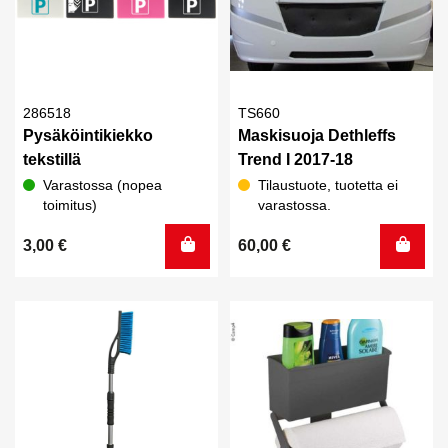
286518
TS660
Pysäköintikiekko
Maskisuoja Dethleffs
tekstillä
Trend I 2017-18
Varastossa (nopea
Tilaustuote, tuotetta ei
toimitus)
varastossa.
3,00
€
60,00
€