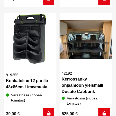
42192
919255
Kerrossänky
Kenkäteline 12 parille
ohjaamoon yleismalli
48x86cm Lime/musta
Ducato Cabbunk
Varastossa (nopea
Varastossa (nopea
toimitus)
toimitus)
39,00
€
625,00
€