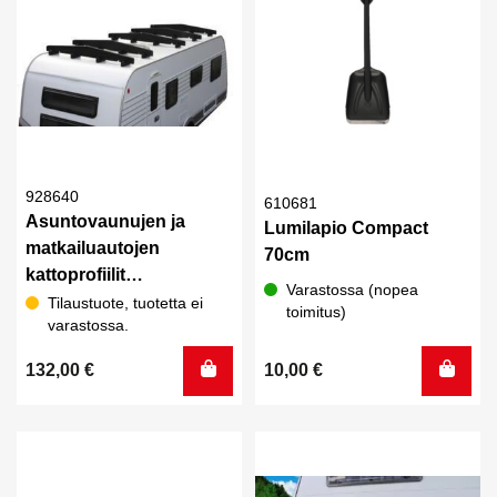
928640
610681
Asuntovaunujen ja
Lumilapio Compact
matkailuautojen
70cm
kattoprofiilit
Varastossa (nopea
210cmx25cmx5cm –
Tilaustuote, tuotetta ei
toimitus)
varastossa.
2kpl
132,00
€
10,00
€