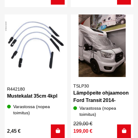
TSLP30
R442180
Lämpöpeite ohjaamoon
Mustekalat 35cm 4kpl
Ford Transit 2014-
Varastossa (nopea
Varastossa (nopea
toimitus)
toimitus)
Alkuperäinen
Nykyinen
229,00
€
hinta
hinta
2,45
€
199,00
€