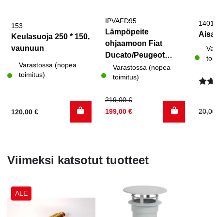
IPVAFD95
1401
153
Lämpöpeite
Aisa
Keulasuoja 250 * 150,
ohjaamoon Fiat
vaunuun
Var
Ducato/Peugeot
toi
Varastossa (nopea
Boxer/Citroen
Varastossa (nopea
toimitus)
toimitus)
Jumper vuosimallit
1995-2006
Arvo
Alkuperäinen
Nykyinen
219,00
€
tuott
5.00
/
Alku
Nyky
hinta
hinta
20,0
199,00
€
120,00
€
hinta
hinta
oli:
on:
oli:
on:
219,00 €.
199,00 €.
20,00
15,00
Viimeksi katsotut tuotteet
ALE