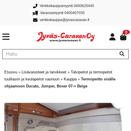
Verkkokauppamyynti 0400620445
Varaosamyynti 0400407035
verkkokauppa@jyvascaravan.fi
0
Etusivu
»
Lisävarusteet ja tarvikkeet
»
Talvipeitot ja termopeitot
tuulilasiin ja keulapeitot vaunuun
»
Kauppa
»
Termopeitto sisälle
ohjaamoon Ducato, Jumper, Boxer 07-> Beige