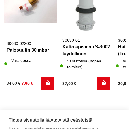
30630-01
3001
30030-02200
Kattoläpivienti S-3002
Hattu
Palosuutin 30 mbar
täydellinen
(Trum
Varastossa
Varastossa (nopea
Var
toimitus)
toi
Alkuperäinen
Nykyinen
34,00
€
7,60
€
37,00
€
20,8
hinta
hinta
oli:
on:
34,00 €.
7,60 €.
Tietoa sivustolla käytetyistä evästeistä
Käytämme sivustollamme evästeitä kerätäksemme ja