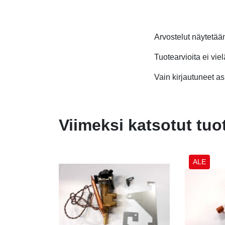
Arvostelut näytetä
Tuotearvioita ei viel
Vain kirjautuneet asi
Viimeksi katsotut tuo
ALE