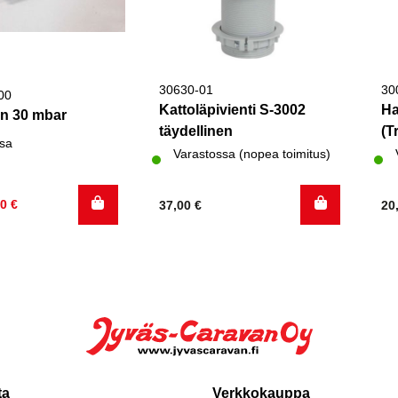
30630-01
30
00
Kattoläpivienti S-3002
Ha
in 30 mbar
täydellinen
(T
sa
Varastossa (nopea toimitus)
inen
60
€
37,00
€
20
ta
Verkkokauppa