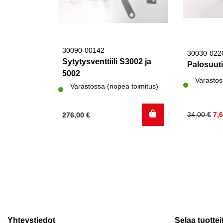
30090-00142
30030-022
Sytytysventtiili S3002 ja
Palosuut
5002
Varastos
Varastossa (nopea toimitus)
Alkuperä
Nykyinen
34,00
€
7,
276,00
€
hinta
hinta
oli:
on:
34,00 €.
7,60 €.
Yhteystiedot
Selaa tuottei