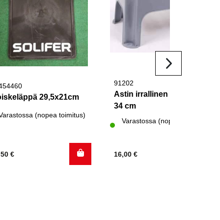
91202
454460
Astin irrallinen muovi 50 *
iskeläppä 29,5x21cm
34 cm
Varastossa (nopea toimitus)
Varastossa (nopea toimitus)
,50
€
16,00
€