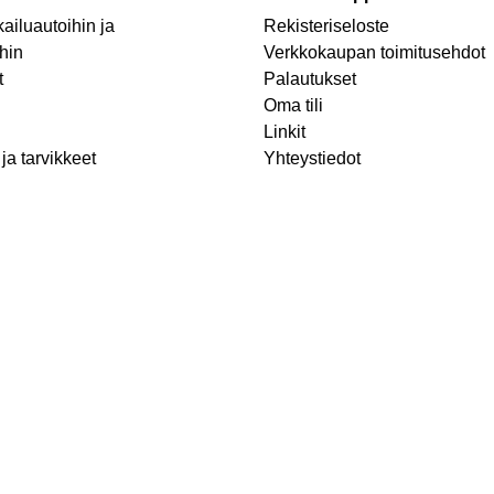
ailuautoihin ja
Rekisteriseloste
hin
Verkkokaupan toimitusehdot
t
Palautukset
Oma tili
Linkit
ja tarvikkeet
Yhteystiedot