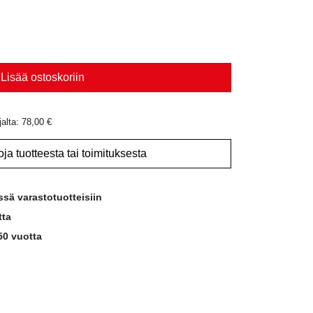
Lisää ostoskoriin
jalta:
78,00
€
oja tuotteesta tai toimituksesta
ssä varastotuotteisiin
tta
50 vuotta