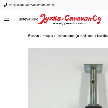
Verkkokauppamyynti 0400620445
Tuotevalikko
Tuotemerkit
Etusivu
»
Kauppa
»
Lisävarusteet ja tarvikkeet
»
Nurkkat