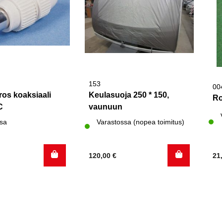
153
00
uros koaksiaali
Keulasuoja 250 * 150,
Ro
C
vaunuun
sa
Varastossa (nopea toimitus)
120,00
€
21