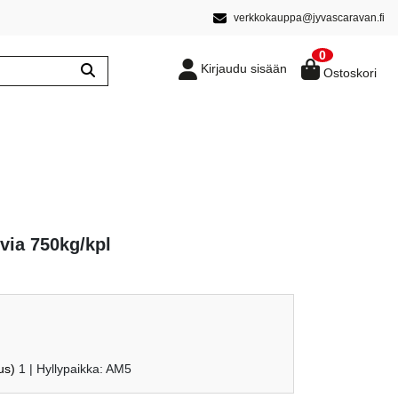
verkkokauppa@jyvascaravan.fi
0
Kirjaudu sisään
Ostoskori
via 750kg/kpl
us)
1
| Hyllypaikka: AM5