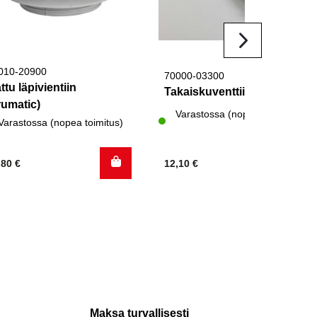
010-20900
70000-03300
ttu läpivientiin
Takaiskuventtiili Truma
rumatic)
Varastossa (nopea toimitus)
Varastossa (nopea toimitus)
,80
€
12,10
€
Maksa turvallisesti