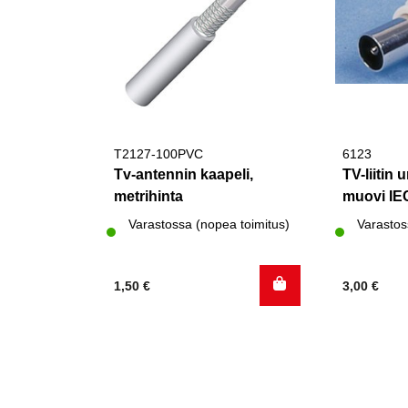
T2127-100PVC
6123
Tv-antennin kaapeli,
TV-liitin 
metrihinta
muovi IE
Varastossa (nopea toimitus)
Varastos
1,50
€
3,00
€