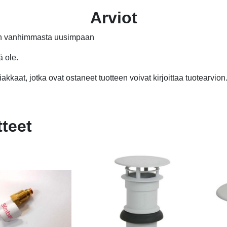
Arviot
än vanhimmasta uusimpaan
ä ole.
akkaat, jotka ovat ostaneet tuotteen voivat kirjoittaa tuotearvion
tteet