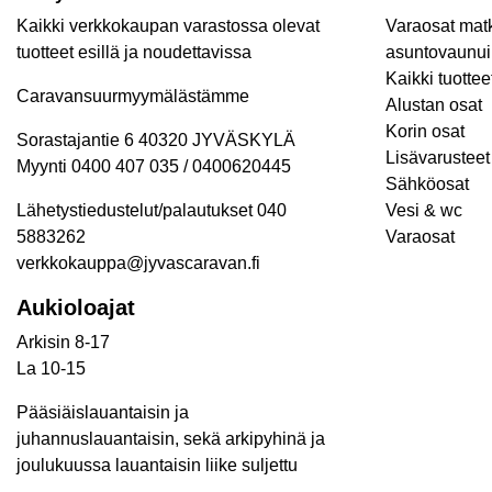
Kaikki verkkokaupan varastossa olevat
Varaosat matk
tuotteet esillä ja noudettavissa
asuntovaunui
Kaikki tuottee
Caravansuurmyymälästämme
Alustan osat
Korin osat
Sorastajantie 6 40320 JYVÄSKYLÄ
Lisävarusteet 
Myynti 0400 407 035 / 0400620445
Sähköosat
Lähetystiedustelut/palautukset 040
Vesi & wc
5883262
Varaosat
verkkokauppa@jyvascaravan.fi
Aukioloajat
Arkisin 8-17
La 10-15
Pääsiäislauantaisin ja
juhannuslauantaisin, sekä arkipyhinä ja
joulukuussa lauantaisin liike suljettu