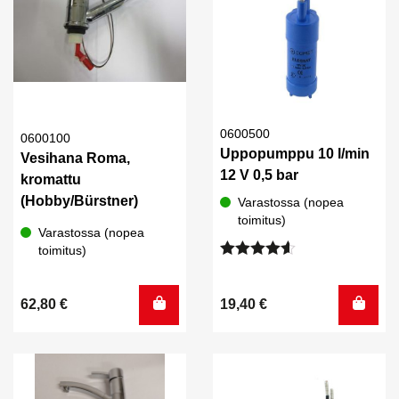
0600500
0600100
Uppopumppu 10 l/min
Vesihana Roma,
12 V 0,5 bar
kromattu
(Hobby/Bürstner)
Varastossa (nopea
toimitus)
Varastossa (nopea
toimitus)
Arvostelu
tuotteesta:
4.50
/ 5
19,40
€
62,80
€