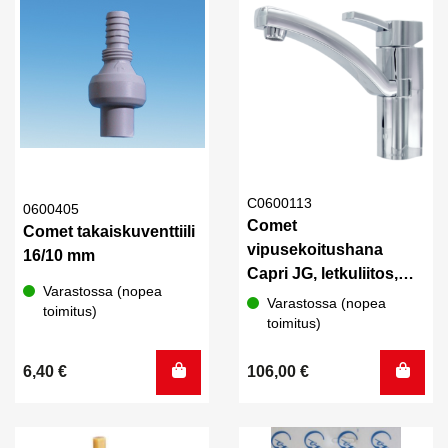
C0600113
0600405
Comet
Comet takaiskuventtiili
vipusekoitushana
16/10 mm
Capri JG, letkuliitos,
Varastossa (nopea
sovitesarja
Varastossa (nopea
toimitus)
toimitus)
6,40
€
106,00
€