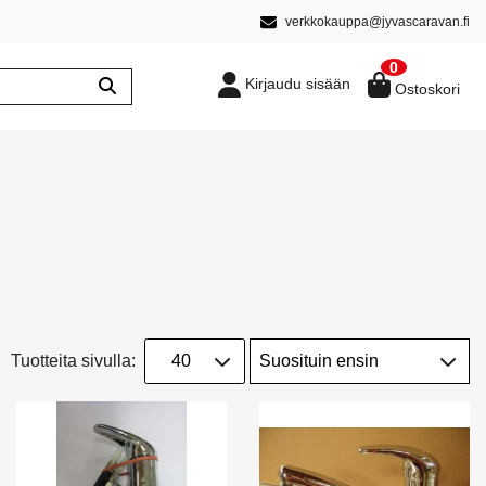
verkkokauppa@jyvascaravan.fi
0
Kirjaudu sisään
Ostoskori
Tuotteita sivulla: