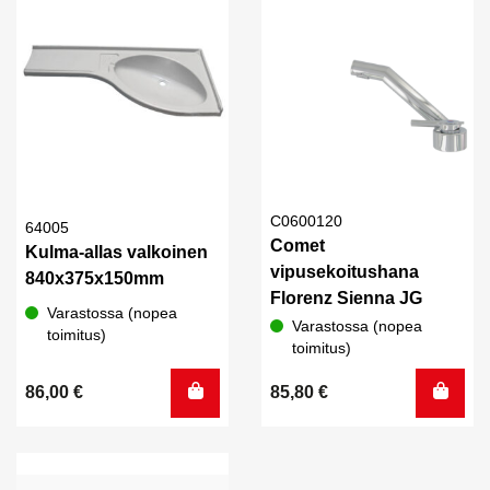
C0600120
64005
Comet
Kulma-allas valkoinen
vipusekoitushana
840x375x150mm
Florenz Sienna JG
Varastossa (nopea
Varastossa (nopea
toimitus)
toimitus)
86,00
€
85,80
€