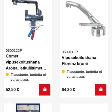
0600122P
0600115P
Comet
Vipusekoitushana
vipusekoitushana
Florenz kromi
Arona, letkuliittimet
Tilaustuote, tuotetta ei
kromattu, katkaisijalla
Tilaustuote, tuotetta ei
varastossa.
varastossa.
52,50
€
64,30
€