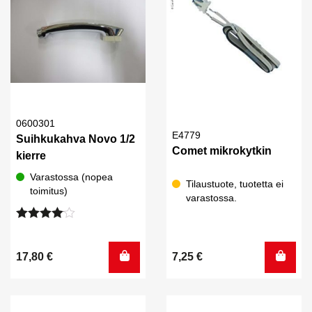
0600301
E4779
Suihkukahva Novo 1/2
Comet mikrokytkin
kierre
Varastossa (nopea
Tilaustuote, tuotetta ei
toimitus)
varastossa.
Arvostelu
tuotteesta:
4.00
/ 5
17,80
€
7,25
€