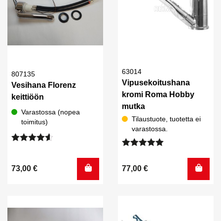
63014
807135
Vipusekoitushana
Vesihana Florenz
kromi Roma Hobby
keittiöön
mutka
Varastossa (nopea
Tilaustuote, tuotetta ei
toimitus)
varastossa.
Arvostelu
Arvostelu
tuotteesta:
tuotteesta:
4.50
/ 5
73,00
€
77,00
€
5.00
/ 5