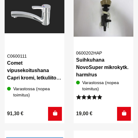
0600202HAP
C0600111
Suihkuhana
Comet
NovoSuper mikrokytk.
vipusekoitushana
harm/rus
Capri kromi, letkuliitos,
Varastossa (nopea
sovitesarja
Varastossa (nopea
toimitus)
toimitus)
Arvostelu
tuotteesta:
91,30
€
19,00
€
5.00
/ 5