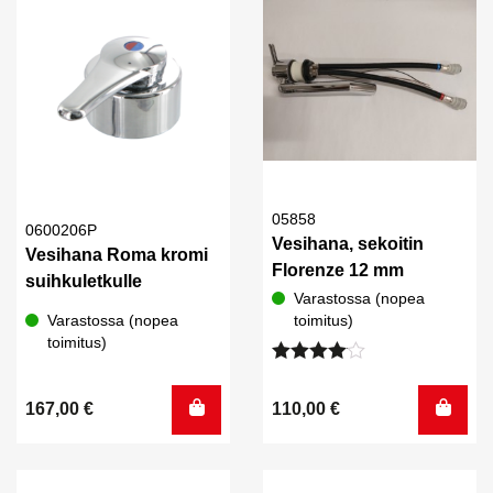
05858
0600206P
Vesihana, sekoitin
Vesihana Roma kromi
Florenze 12 mm
suihkuletkulle
Varastossa (nopea
Varastossa (nopea
toimitus)
toimitus)
Arvostelu
tuotteesta:
167,00
€
110,00
€
4.00
/ 5