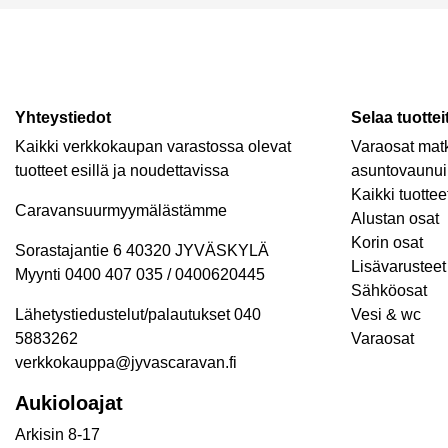
Yhteystiedot
Selaa tuottei
Kaikki verkkokaupan varastossa olevat
Varaosat matk
tuotteet esillä ja noudettavissa
asuntovaunui
Kaikki tuottee
Caravansuurmyymälästämme
Alustan osat
Korin osat
Sorastajantie 6 40320 JYVÄSKYLÄ
Lisävarusteet 
Myynti 0400 407 035 / 0400620445
Sähköosat
Lähetystiedustelut/palautukset 040
Vesi & wc
5883262
Varaosat
verkkokauppa@jyvascaravan.fi
Aukioloajat
Arkisin 8-17