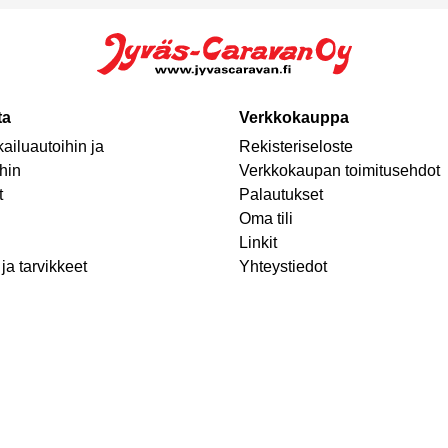
ta
Verkkokauppa
ailuautoihin ja
Rekisteriseloste
hin
Verkkokaupan toimitusehdot
t
Palautukset
Oma tili
Linkit
ja tarvikkeet
Yhteystiedot