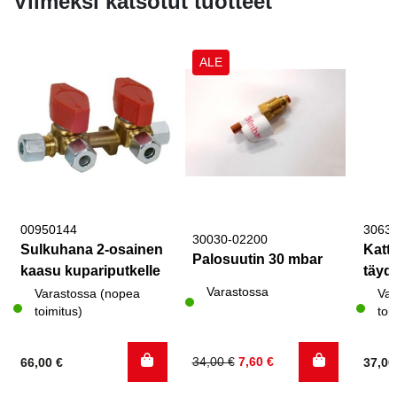
Viimeksi katsotut tuotteet
ALE
00950144
3063
30030-02200
Sulkuhana 2-osainen
Katto
Palosuutin 30 mbar
kaasu kupariputkelle
täyde
Varastossa
Varastossa (nopea
Var
toimitus)
toi
Alkuperäinen
Nykyinen
34,00
€
7,60
€
66,00
€
37,0
hinta
hinta