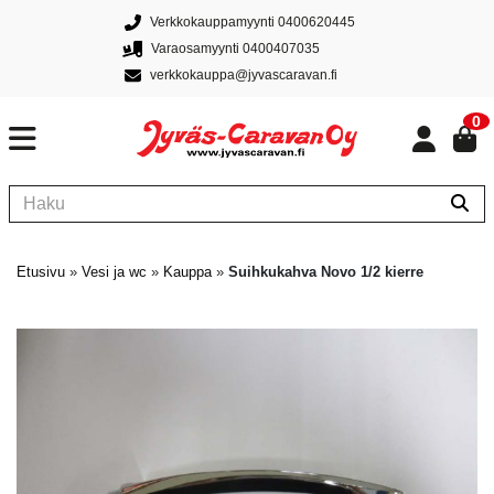
Verkkokauppamyynti 0400620445
Varaosamyynti 0400407035
verkkokauppa@jyvascaravan.fi
0
Etusivu
»
Vesi ja wc
»
Kauppa
»
Suihkukahva Novo 1/2 kierre