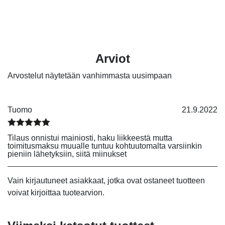
Arviot
Arvostelut näytetään vanhimmasta uusimpaan
Tuomo
21.9.2022
Arvostelu tuotteesta:
4
/ 5
Tilaus onnistui mainiosti, haku liikkeestä mutta
toimitusmaksu muualle tuntuu kohtuutomalta varsiinkin
pieniin lähetyksiin, siitä miinukset
Vain kirjautuneet asiakkaat, jotka ovat ostaneet tuotteen
voivat kirjoittaa tuotearvion.