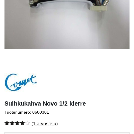
Suihkukahva Novo 1/2 kierre
Tuotenumero: 0600301
(
1
arvostelu)
Arvio
1
4.00