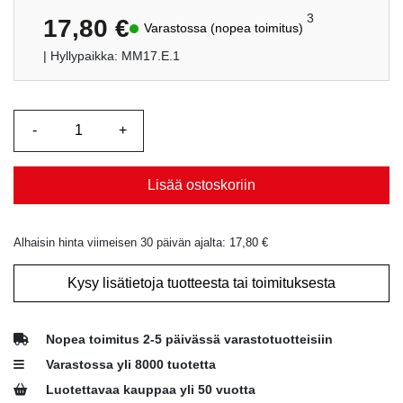
5:stä
perustuen
3
17,80
€
Varastossa (nopea toimitus)
asiakkaan
arvotukseen.
| Hyllypaikka: MM17.E.1
Lisää ostoskoriin
Alhaisin hinta viimeisen 30 päivän ajalta:
17,80
€
Kysy lisätietoja tuotteesta tai toimituksesta
Nopea toimitus 2-5 päivässä varastotuotteisiin
Varastossa yli 8000 tuotetta
Luotettavaa kauppaa yli 50 vuotta