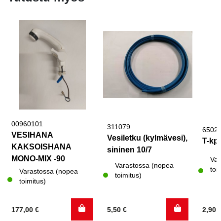
00960101
311079
6502
VESIHANA
Vesiletku (kylmävesi),
T-kpl
KAKSOISHANA
sininen 10/7
MONO-MIX -90
Var
Varastossa (nopea
toi
Varastossa (nopea
toimitus)
toimitus)
177,00
€
5,50
€
2,90