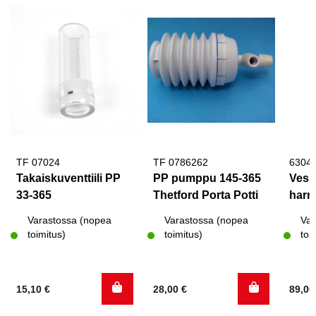
TF 07024
TF 0786262
6304
Takaiskuventtiili PP
PP pumppu 145-365
Vesi
33-365
Thetford Porta Potti
harm
Varastossa (nopea
Varastossa (nopea
Var
toimitus)
toimitus)
toi
15,10
€
28,00
€
89,0