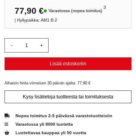
5:stä
perustuen
3
77,90
€
Varastossa (nopea toimitus)
asiakkaan
arvotukseen.
| Hyllypaikka: AM1.B.2
Lisää ostoskoriin
Alhaisin hinta viimeisen 30 päivän ajalta:
77,90
€
Kysy lisätietoja tuotteesta tai toimituksesta
Nopea toimitus 2-5 päivässä varastotuotteisiin
Varastossa yli 8000 tuotetta
Luotettavaa kauppaa yli 50 vuotta