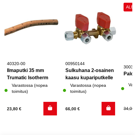
ALE
40320-00
00950144
3003
Ilmaputki 35 mm
Sulkuhana 2-osainen
Palo
Trumatic Isotherm
kaasu kupariputkelle
Var
Varastossa (nopea
Varastossa (nopea
toimitus)
toimitus)
Alku
Nyky
34,0
23,80
€
66,00
€
hinta
hinta
oli:
on:
34,00
7,60 