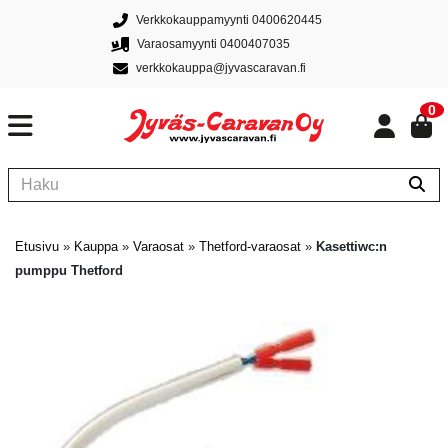
Verkkokauppamyynti 0400620445
Varaosamyynti 0400407035
verkkokauppa@jyvascaravan.fi
0
Etusivu
»
Kauppa
»
Varaosat
»
Thetford-varaosat
»
Kasettiwc:n
pumppu Thetford