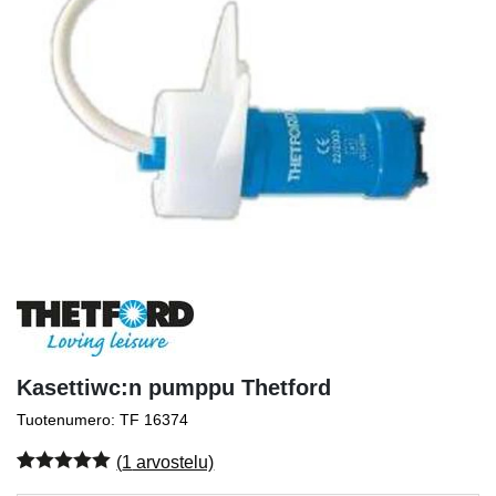
Kasettiwc:n pumppu Thetford
Tuotenumero: TF 16374
(
1
arvostelu)
Arvio
1
5.00