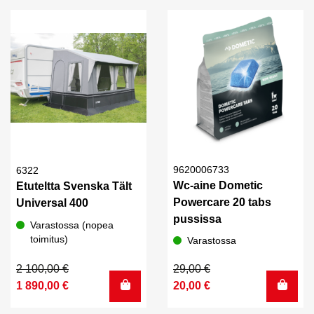
80,00 €.
70,00 €.
136,00 €.
110,00 €.
9620006733
6322
Wc-aine Dometic
Etuteltta Svenska Tält
Powercare 20 tabs
Universal 400
pussissa
Varastossa (nopea
toimitus)
Varastossa
Alkuperäinen
Nykyinen
Alkuperäinen
Nykyinen
2 100,00
€
29,00
€
hinta
hinta
hinta
hinta
1 890,00
€
20,00
€
oli:
on:
oli:
on: