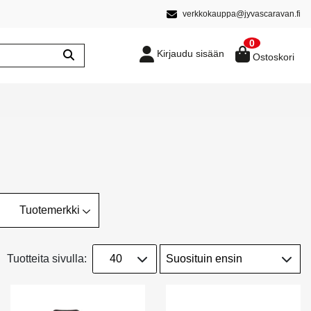
verkkokauppa@jyvascaravan.fi
0
Kirjaudu sisään
Ostoskori
Tuotemerkki
Tuotteita sivulla: