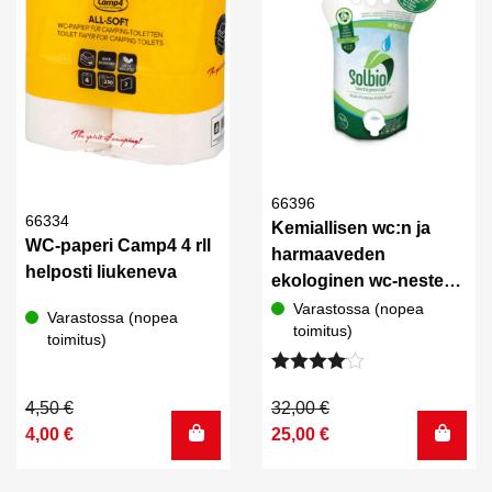
66396
66334
Kemiallisen wc:n ja
WC-paperi Camp4 4 rll
harmaaveden
helposti liukeneva
ekologinen wc-neste
Solbio 4 1.6l
Varastossa (nopea
Varastossa (nopea
toimitus)
toimitus)
Arvostelu
tuotteesta:
Alkuperäinen
Nykyinen
Alkuperäinen
Nykyinen
4,50
€
32,00
€
4.00
/ 5
hinta
hinta
hinta
hinta
4,00
€
25,00
€
oli:
on:
oli:
on:
4,50 €.
4,00 €.
32,00 €.
25,00 €.