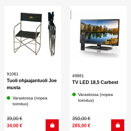
165,00 €.
130,00 €.
45,00 €.
38,30 €.
91081
49881
Tuoli ohjaajantuoli Joe
TV LED 18,5 Carbest
musta
Varastossa (nopea
Varastossa (nopea
toimitus)
toimitus)
Alkuperäinen
Nykyinen
Alkuperäinen
Nykyinen
39,00
€
350,00
€
hinta
hinta
hinta
hinta
34,00
€
285,00
€