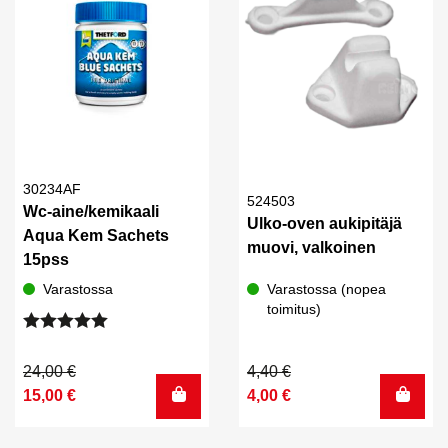
30234AF
524503
Wc-aine/kemikaali
Ulko-oven aukipitäjä
Aqua Kem Sachets
muovi, valkoinen
15pss
Varastossa
Varastossa (nopea
toimitus)
Arvostelu
tuotteesta:
Alkuperäinen
Nykyinen
Alkuperäinen
Nykyinen
24,00
€
4,40
€
5.00
/ 5
hinta
hinta
hinta
hinta
15,00
€
4,00
€
oli:
on:
oli:
on:
24,00 €.
15,00 €.
4,40 €.
4,00 €.