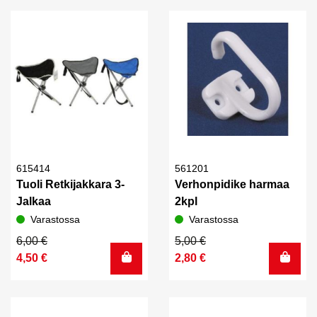
900,00 €.
765,00 €.
21,00 €.
15,00 €.
615414
561201
Tuoli Retkijakkara 3-
Verhonpidike harmaa
Jalkaa
2kpl
Varastossa
Varastossa
Alkuperäinen
Nykyinen
Alkuperäinen
Nykyinen
6,00
€
5,00
€
hinta
hinta
hinta
hinta
4,50
€
2,80
€
oli:
on:
oli:
on:
6,00 €.
4,50 €.
5,00 €.
2,80 €.