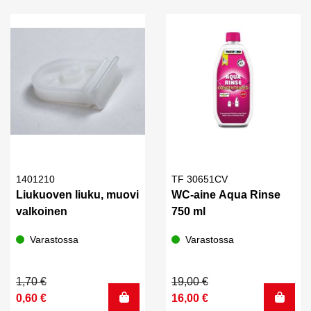
7,00 €.
5,00 €.
8,50 €.
6,00 €.
1401210
TF 30651CV
Liukuoven liuku, muovi
WC-aine Aqua Rinse
valkoinen
750 ml
Varastossa
Varastossa
Alkuperäinen
Nykyinen
Alkuperäinen
Nykyinen
1,70
€
19,00
€
hinta
hinta
hinta
hinta
0,60
€
16,00
€