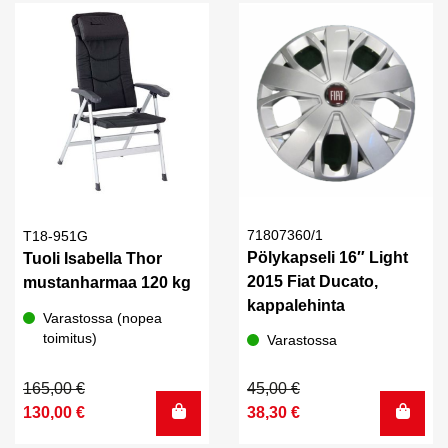
71807360/1
T18-951G
Pölykapseli 16″ Light
Tuoli Isabella Thor
2015 Fiat Ducato,
mustanharmaa 120 kg
kappalehinta
Varastossa (nopea
toimitus)
Varastossa
Alkuperäinen
Nykyinen
Alkuperäinen
Nykyinen
165,00
€
45,00
€
hinta
hinta
hinta
hinta
130,00
€
38,30
€
oli:
on:
oli:
on: