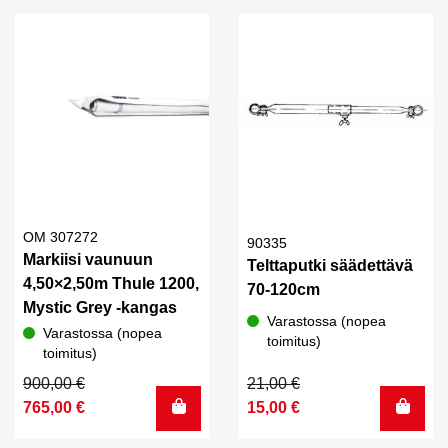
20,00 €.
15,00 €.
109,00 €.
95,00 €.
OM 307272
90335
Markiisi vaunuun
Telttaputki säädettävä
4,50×2,50m Thule 1200,
70-120cm
Mystic Grey -kangas
Varastossa (nopea
Varastossa (nopea
toimitus)
toimitus)
Alkuperäinen
Nykyinen
Alkuperäinen
Nykyinen
900,00
€
21,00
€
hinta
hinta
hinta
hinta
765,00
€
15,00
€
oli:
on:
oli:
on: