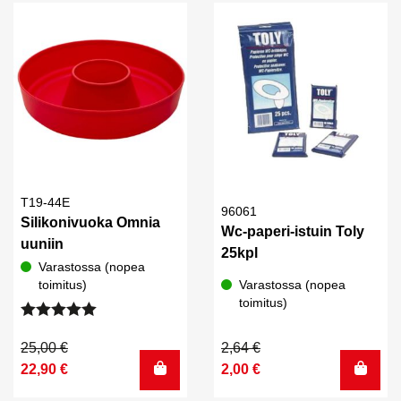
T19-44E
96061
Silikonivuoka Omnia
Wc-paperi-istuin Toly
uuniin
25kpl
Varastossa (nopea
toimitus)
Varastossa (nopea
toimitus)
Arvostelu
tuotteesta:
Alkuperäinen
Nykyinen
Alkuperäinen
Nykyinen
25,00
€
2,64
€
5.00
/ 5
hinta
hinta
hinta
hinta
22,90
€
2,00
€
oli:
on:
oli:
on: