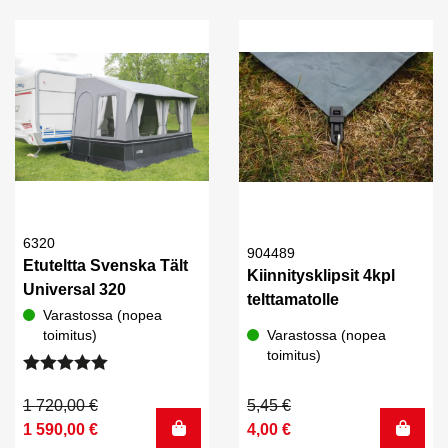
25,00 €.
22,90 €.
2,64 €.
2,00 €.
6320
904489
Etuteltta Svenska Tält
Kiinnitysklipsit 4kpl
Universal 320
telttamatolle
Varastossa (nopea
toimitus)
Varastossa (nopea
toimitus)
Arvostelu
tuotteesta:
Alkuperäinen
Nykyinen
Alkuperäinen
Nykyinen
1 720,00
€
5,45
€
5.00
/ 5
hinta
hinta
hinta
hinta
1 590,00
€
4,00
€