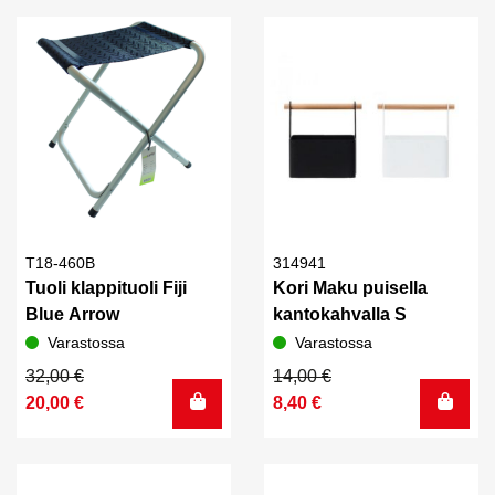
18,00 €.
14,00 €.
20,00 €.
15,00 €.
T18-460B
314941
Tuoli klappituoli Fiji
Kori Maku puisella
Blue Arrow
kantokahvalla S
Varastossa
Varastossa
Alkuperäinen
Nykyinen
Alkuperäinen
Nykyinen
32,00
€
14,00
€
hinta
hinta
hinta
hinta
20,00
€
8,40
€
oli:
on:
oli:
on:
32,00 €.
20,00 €.
14,00 €.
8,40 €.