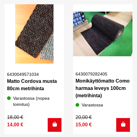
1
1
10,00 €.
8,00 €.
380,00 €.
090,00 €.
6430079282405
6430049571034
Monikäyttömatto Como
Matto Cordova musta
harmaa leveys 100cm
80cm metrihinta
(metrihinta)
Varastossa (nopea
toimitus)
Varastossa
Alkuperäinen
Nykyinen
Alkuperäinen
Nykyinen
18,00
€
20,00
€
hinta
hinta
hinta
hinta
14,00
€
15,00
€
oli:
on:
oli:
on: