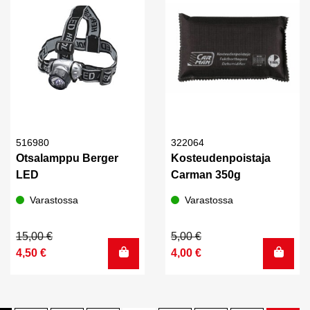
516980
322064
Otsalamppu Berger
Kosteudenpoistaja
LED
Carman 350g
Varastossa
Varastossa
Alkuperäinen
Nykyinen
Alkuperäinen
Nykyinen
15,00
€
5,00
€
hinta
hinta
hinta
hinta
4,50
€
4,00
€
oli:
on:
oli:
on:
15,00 €.
4,50 €.
5,00 €.
4,00 €.