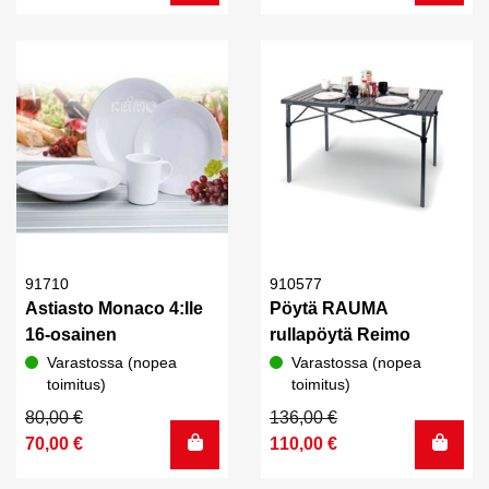
oli:
on:
oli:
on:
1,70 €.
0,60 €.
19,00 €.
16,00 €.
91710
910577
Astiasto Monaco 4:lle
Pöytä RAUMA
16-osainen
rullapöytä Reimo
Varastossa (nopea
Varastossa (nopea
toimitus)
toimitus)
Alkuperäinen
Nykyinen
Alkuperäinen
Nykyinen
80,00
€
136,00
€
hinta
hinta
hinta
hinta
70,00
€
110,00
€
oli:
on:
oli:
on: