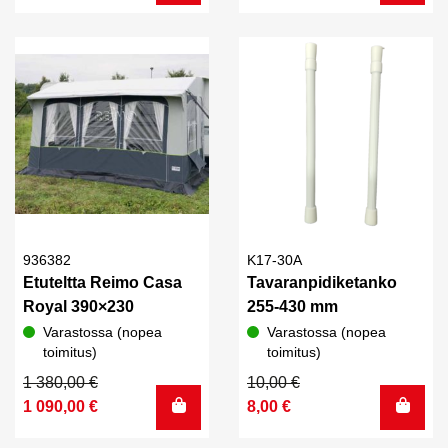
oli:
on:
oli:
on:
39,00 €.
34,00 €.
350,00 €.
285,00 €.
936382
K17-30A
Etuteltta Reimo Casa
Tavaranpidiketanko
Royal 390×230
255-430 mm
Varastossa (nopea
Varastossa (nopea
toimitus)
toimitus)
Alkuperäinen
Nykyinen
Alkuperäinen
Nykyinen
1 380,00
€
10,00
€
hinta
hinta
hinta
hinta
1 090,00
€
8,00
€
oli:
on:
oli:
on: