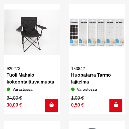
2
1
29,00 €.
20,00 €.
100,00 €.
890,00 €.
920273
153842
Tuoli Mahalo
Huopatarra Tarmo
kokoontaittuva musta
lajitelma
Varastossa
Varastossa
Alkuperäinen
Nykyinen
Alkuperäinen
Nykyinen
34,00
€
1,00
€
hinta
hinta
hinta
hinta
30,00
€
0,50
€
oli:
on:
oli:
on:
34,00 €.
30,00 €.
1,00 €.
0,50 €.