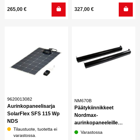
265,00
€
327,00
€
9620013082
NM670B
Aurinkopaneelisarja
Päätykiinnikkeet
SolarFlex SFS 115 Wp
Nordmax-
NDS
aurinkopaneeleille
Tilaustuote, tuotetta ei
Leveys 670mm
Varastossa
varastossa.