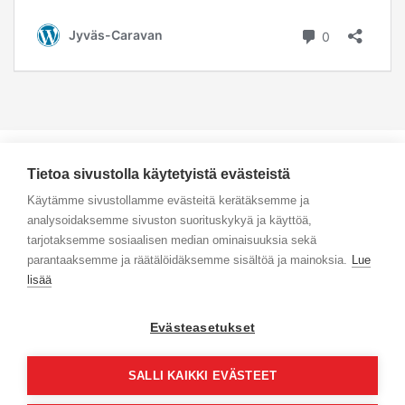
Tietoa sivustolla käytetyistä evästeistä
Käytämme sivustollamme evästeitä kerätäksemme ja
analysoidaksemme sivuston suorituskykyä ja käyttöä,
Yhteystiedot
tarjotaksemme sosiaalisen median ominaisuuksia sekä
parantaaksemme ja räätälöidäksemme sisältöä ja mainoksia.
Lue
Selaa tuotteita
lisää
Verkkokauppa
Evästeasetukset
Maksa turvallisesti
SALLI KAIKKI EVÄSTEET