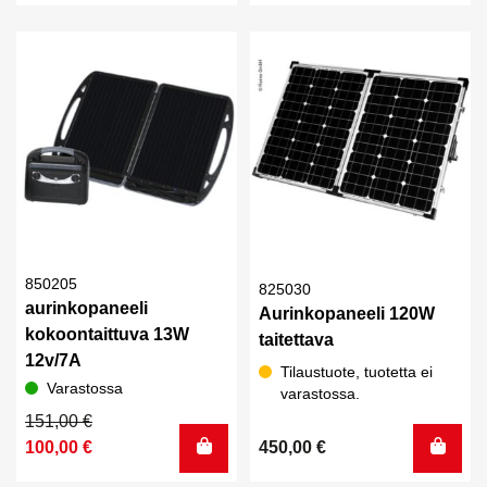
850205
825030
aurinkopaneeli
Aurinkopaneeli 120W
kokoontaittuva 13W
taitettava
12v/7A
Tilaustuote, tuotetta ei
Varastossa
varastossa.
Alkuperäinen
Nykyinen
151,00
€
hinta
hinta
100,00
€
450,00
€
oli:
on: