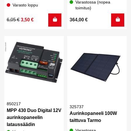
Varastossa (nopea
Varasto loppu
toimitus)
Alkuperäinen
Nykyinen
6,05
€
3,50
€
364,00
€
hinta
hinta
oli:
on:
6,05 €.
3,50 €.
850217
325737
MPP 430 Duo Digital 12V
Aurinkopaneeli 100W
aurinkopaneelin
taittuva Tarmo
lataussäädin
Varastossa