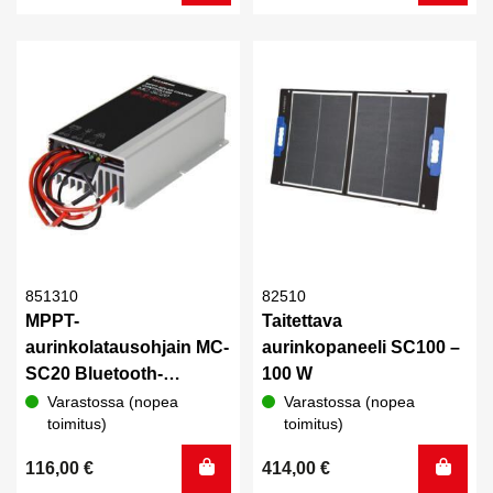
851310
82510
MPPT-
Taitettava
aurinkolatausohjain MC-
aurinkopaneeli SC100 –
SC20 Bluetooth-
100 W
toiminnolla
Varastossa (nopea
Varastossa (nopea
toimitus)
toimitus)
116,00
€
414,00
€