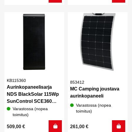
KB115360
853412
Aurinkopaneelisarja
MC Camping joustava
NDS BlackSolar 115Wp
aurinkopaneeli
SunControl SCE360
Varastossa (nopea
MPPT NBus
Varastossa (nopea
toimitus)
toimitus)
509,00
€
261,00
€