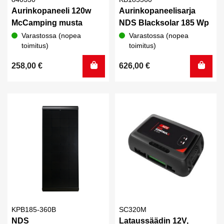
Aurinkopaneeli 120w
Aurinkopaneelisarja
McCamping musta
NDS Blacksolar 185 Wp
Varastossa (nopea
Varastossa (nopea
toimitus)
toimitus)
258,00
€
626,00
€
KPB185-360B
SC320M
NDS
Lataussäädin 12V,