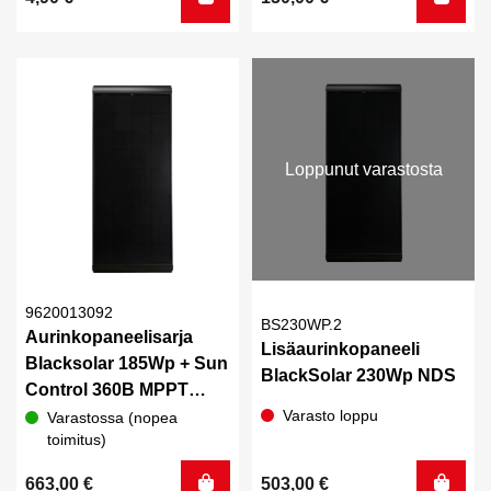
Loppunut varastosta
9620013092
BS230WP.2
Aurinkopaneelisarja
Lisäaurinkopaneeli
Blacksolar 185Wp + Sun
BlackSolar 230Wp NDS
Control 360B MPPT
Bluetooth, NBus
Varasto loppu
Varastossa (nopea
toimitus)
663,00
€
503,00
€