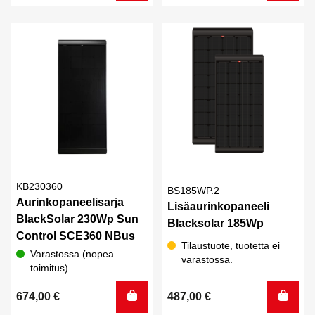
KB230360
BS185WP.2
Aurinkopaneelisarja
Lisäaurinkopaneeli
BlackSolar 230Wp Sun
Blacksolar 185Wp
Control SCE360 NBus
Tilaustuote, tuotetta ei
Varastossa (nopea
varastossa.
toimitus)
674,00
€
487,00
€