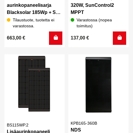
aurinkopaneelisarja
320W, SunControl2
Blacksolar 185Wp + Sun
MPPT
Control 360B MPPT
Tilaustuote, tuotetta ei
Varastossa (nopea
varastossa.
toimitus)
Bluetooth, NBus
663,00
€
137,00
€
KPB165-360B
BS115WP.2
NDS
Lisäaurinkopaneeli