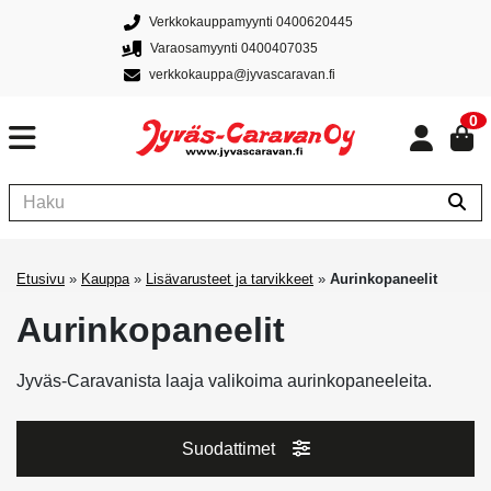
Verkkokauppamyynti 0400620445
Varaosamyynti 0400407035
verkkokauppa@jyvascaravan.fi
0
Etusivu
»
Kauppa
»
Lisävarusteet ja tarvikkeet
»
Aurinkopaneelit
Aurinkopaneelit
Jyväs-Caravanista laaja valikoima aurinkopaneeleita.
Suodattimet