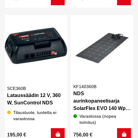
KF140360B
SCE360B
NDS
Lataussäädin 12 V, 360
aurinkopaneelisarja
W, SunControl NDS
SolarFlex EVO 140 Wp.2
Tilaustuote, tuotetta ei
+ SunControl 360B
Varastossa (nopea
varastossa.
toimitus)
195,00
€
756,00
€