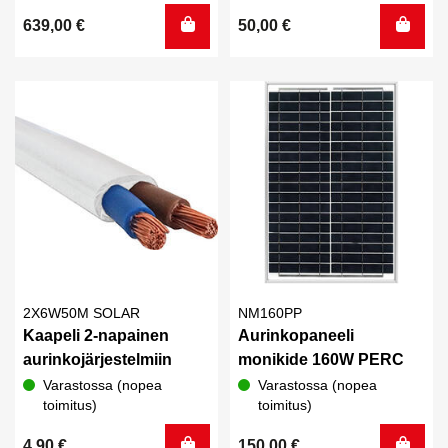
639,00
€
50,00
€
2X6W50M SOLAR
NM160PP
Kaapeli 2-napainen
Aurinkopaneeli
aurinkojärjestelmiin
monikide 160W PERC
Varastossa (nopea
Varastossa (nopea
toimitus)
toimitus)
4,90
€
150,00
€