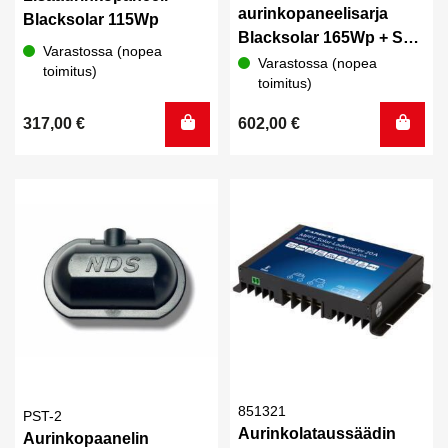
aurinkopaneelisarja
Blacksolar 115Wp
Blacksolar 165Wp + Sun
Varastossa (nopea
Control 360B MPPT
Varastossa (nopea
toimitus)
toimitus)
Bluetooth, NBus
317,00
€
602,00
€
851321
PST-2
Aurinkolataussäädin
Aurinkopaanelin