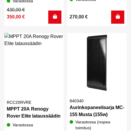
Varastossa
Alkuperäinen
Nykyinen
430,00
€
hinta
hinta
350,00
€
270,00
€
oli:
on:
430,00 €.
350,00 €.
840340
RCC20RVRE
Aurinkopaneelisarja MC-
MPPT 20A Renogy
155 Musta (155w)
Rover Elite lataussäädin
Varastossa (nopea
Varastossa
toimitus)