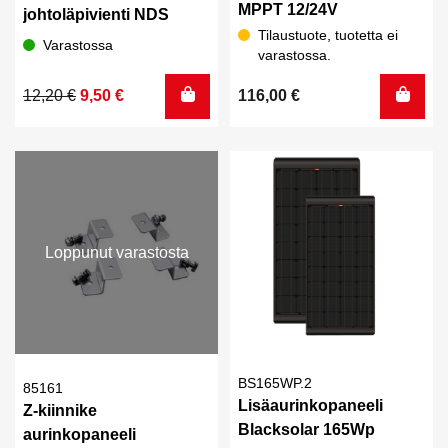
MPPT 12/24V
johtoläpivienti NDS
Tilaustuote, tuotetta ei
Varastossa
varastossa.
Alkuperäinen
Nykyinen
12,20
€
9,50
€
116,00
€
hinta
hinta
oli:
on:
12,20 €.
9,50 €.
Loppunut varastosta
BS165WP.2
85161
Lisäaurinkopaneeli
Z-kiinnike
Blacksolar 165Wp
aurinkopaneeli