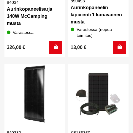
850493
84034
Aurinkopaneelin
Aurinkopaneelisarja
läpivienti 1 kanavainen
140W McCamping
musta
musta
Varastossa (nopea
Varastossa
toimitus)
326,00
€
13,00
€
840330
KB185360