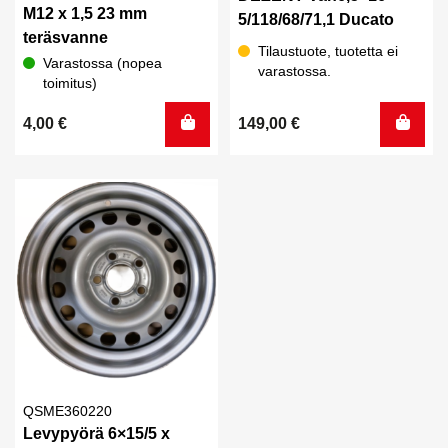
M12 x 1,5 23 mm
5/118/68/71,1 Ducato
teräsvanne
Tilaustuote, tuotetta ei
Varastossa (nopea
varastossa.
toimitus)
4,00
€
149,00
€
QSME360220
Levypyörä 6×15/5 x