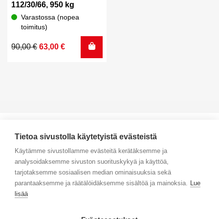
112/30/66, 950 kg
Varastossa (nopea
toimitus)
Alkuperäinen
Nykyinen
90,00
€
63,00
€
hinta
hinta
oli:
on:
90,00 €.
63,00 €.
Tietoa sivustolla käytetyistä evästeistä
Käytämme sivustollamme evästeitä kerätäksemme ja
analysoidaksemme sivuston suorituskykyä ja käyttöä,
Yhteystiedot
tarjotaksemme sosiaalisen median ominaisuuksia sekä
parantaaksemme ja räätälöidäksemme sisältöä ja mainoksia.
Lue
Selaa tuotteita
lisää
Verkkokauppa