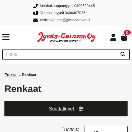
Verkkokauppamyynti 0400620445
Varaosamyynti 0400407035
verkkokauppa@jyvascaravan.fi
0
Etusivu
»
Renkaat
Renkaat
Suodattimet
Tuotteita