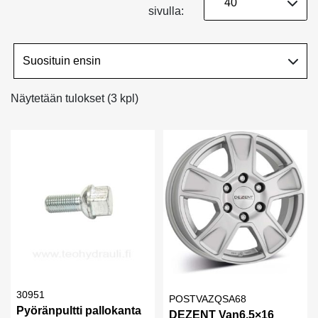
sivulla:
Näytetään tulokset (3 kpl)
30951
POSTVAZQSA68
Pyöränpultti pallokanta
DEZENT Van6,5×16