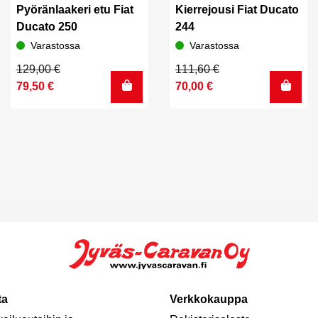
Pyöränlaakeri etu Fiat
Kierrejousi Fiat Ducato
Ducato 250
244
Varastossa
Varastossa
Alkuperäinen
Nykyinen
Alkuperäinen
Nykyinen
129,00
€
111,60
€
hinta
hinta
hinta
hinta
79,50
€
70,00
€
oli:
on:
oli:
on:
129,00 €.
79,50 €.
111,60 €.
70,00 €.
ta
Verkkokauppa