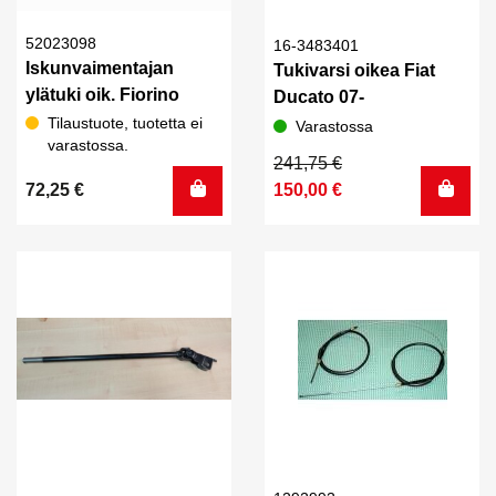
52023098
16-3483401
Iskunvaimentajan
Tukivarsi oikea Fiat
ylätuki oik. Fiorino
Ducato 07-
Tilaustuote, tuotetta ei
Varastossa
varastossa.
Alkuperäinen
Nykyinen
241,75
€
hinta
hinta
72,25
€
150,00
€
oli:
on:
241,75 €.
150,00 €.