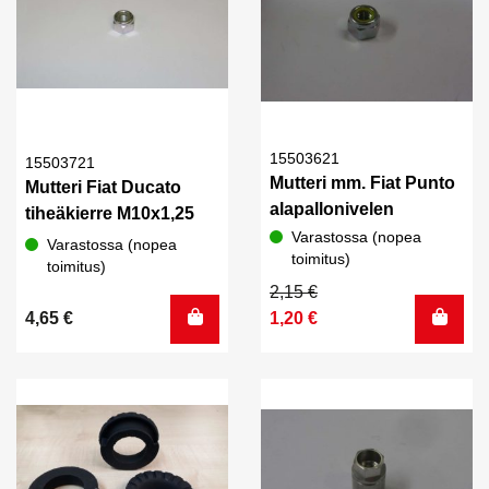
15503621
15503721
Mutteri mm. Fiat Punto
Mutteri Fiat Ducato
alapallonivelen
tiheäkierre M10x1,25
Varastossa (nopea
Varastossa (nopea
toimitus)
toimitus)
Alkuperäinen
Nykyinen
2,15
€
hinta
hinta
4,65
€
1,20
€
oli:
on:
2,15 €.
1,20 €.