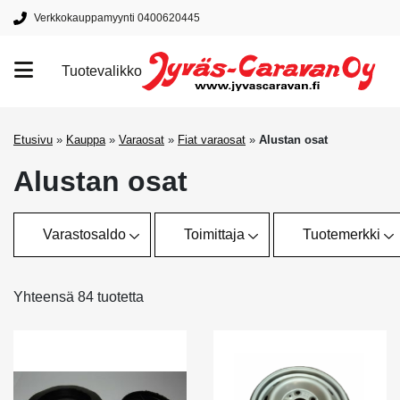
Verkkokauppamyynti 0400620445
Tuotevalikko
Tuotemerkit
Etusivu
»
Kauppa
»
Varaosat
»
Fiat varaosat
»
Alustan osat
Alustan osat
Varastosaldo
Toimittaja
Tuotemerkki
Yhteensä 84 tuotetta