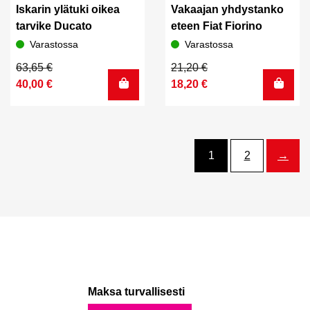
Iskarin ylätuki oikea
Vakaajan yhdystanko
tarvike Ducato
eteen Fiat Fiorino
Varastossa
Varastossa
Alkuperäinen
Nykyinen
Alkuperäinen
Nykyinen
63,65
€
21,20
€
hinta
hinta
hinta
hinta
40,00
€
18,20
€
oli:
on:
oli:
on:
63,65 €.
40,00 €.
21,20 €.
18,20 €.
1
2
→
Maksa turvallisesti