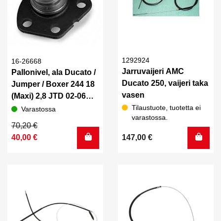
1292924
16-26668
Jarruvaijeri AMC
Pallonivel, ala Ducato /
Ducato 250, vaijeri taka
Jumper / Boxer 244 18
vasen
(Maxi) 2,8 JTD 02-06
POISTO!
Tilaustuote, tuotetta ei
Varastossa
varastossa.
Alkuperäinen
Nykyinen
70,20
€
hinta
hinta
40,00
€
147,00
€
oli:
on:
70,20 €.
40,00 €.