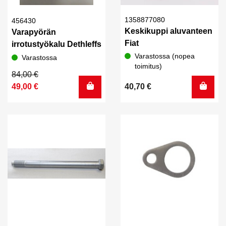
1358877080
456430
Keskikuppi aluvanteen
Varapyörän
Fiat
irrotustyökalu Dethleffs
Varastossa (nopea
Varastossa
toimitus)
Alkuperäinen
Nykyinen
84,00
€
hinta
hinta
49,00
€
40,70
€
oli:
on:
84,00 €.
49,00 €.