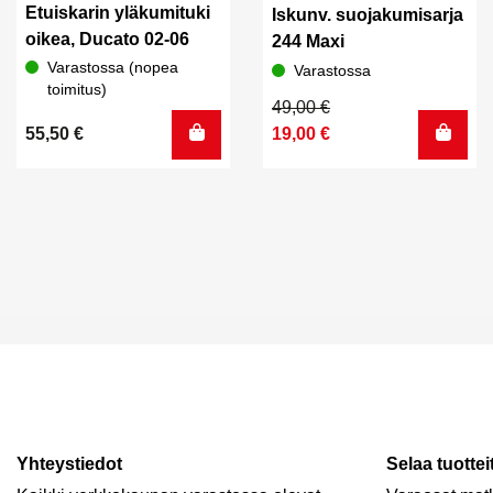
Etuiskarin yläkumituki
Iskunv. suojakumisarja
oikea, Ducato 02-06
244 Maxi
Varastossa (nopea
Varastossa
toimitus)
Alkuperäinen
Nykyinen
49,00
€
hinta
hinta
55,50
€
19,00
€
oli:
on:
49,00 €.
19,00 €.
Yhteystiedot
Selaa tuottei