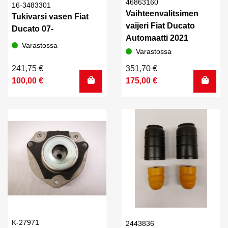
46863160
16-3483301
Vaihteenvalitsimen
Tukivarsi vasen Fiat
vaijeri Fiat Ducato
Ducato 07-
Automaatti 2021
Varastossa
Varastossa
Alkuperäinen
Nykyinen
Alkuperäinen
Nykyinen
241,75
€
351,70
€
hinta
hinta
hinta
hinta
100,00
€
175,00
€
oli:
on:
oli:
on:
241,75 €.
100,00 €.
351,70 €.
175,00 €.
K-27971
2443836