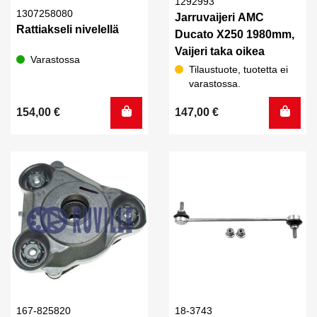
1292993
1307258080
Jarruvaijeri AMC
Rattiakseli nivelellä
Ducato X250 1980mm,
Vaijeri taka oikea
Varastossa
Tilaustuote, tuotetta ei
varastossa.
154,00
€
147,00
€
167-825820
18-3743