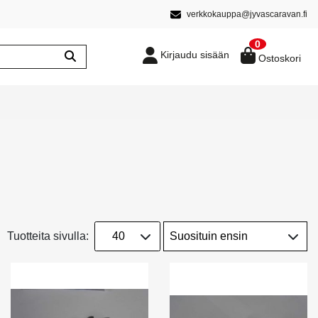
verkkokauppa@jyvascaravan.fi
0
Kirjaudu sisään
Ostoskori
Tuotteita sivulla: