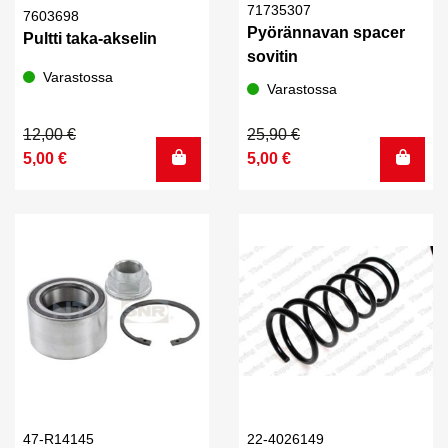
71735307
7603698
Pyörännavan spacer
Pultti taka-akselin
sovitin
Varastossa
Varastossa
Alkuperäinen
Nykyinen
Alkuperäinen
Nykyinen
12,00
€
25,90
€
hinta
hinta
hinta
hinta
5,00
€
5,00
€
oli:
on:
oli:
on:
12,00 €.
5,00 €.
25,90 €.
5,00 €.
47-R14145
22-4026149