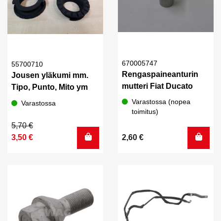
670005747
55700710
Rengaspaineanturin
Jousen yläkumi mm.
mutteri Fiat Ducato
Tipo, Punto, Mito ym
Varastossa (nopea
Varastossa
toimitus)
Alkuperäinen
Nykyinen
5,70
€
hinta
hinta
3,50
€
2,60
€
oli:
on:
5,70 €.
3,50 €.