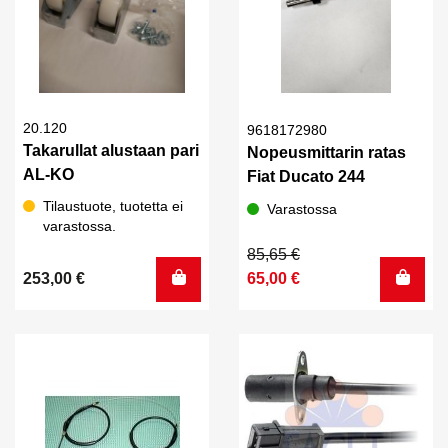
20.120
9618172980
Takarullat alustaan pari
Nopeusmittarin ratas
AL-KO
Fiat Ducato 244
Tilaustuote, tuotetta ei
Varastossa
varastossa.
Alkuperäinen
Nykyinen
85,65
€
hinta
hinta
253,00
€
65,00
€
oli:
on:
85,65 €.
65,00 €.