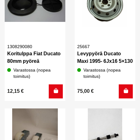
1308290080
25667
Koritulppa Fiat Ducato
Levypyörä Ducato
80mm pyöreä
Maxi 1995- 6Jx16 5×130
Varastossa (nopea
Varastossa (nopea
toimitus)
toimitus)
12,15
€
75,00
€