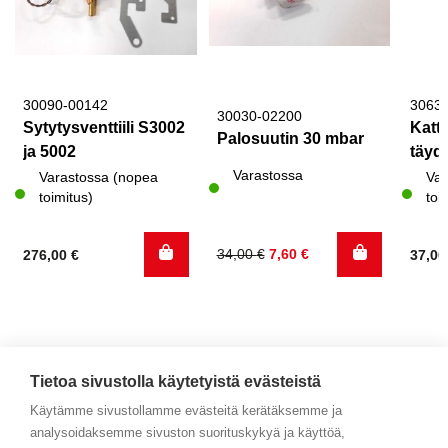
30090-00142
3063
30030-02200
Sytytysventtiili S3002
Katto
Palosuutin 30 mbar
ja 5002
täyde
Varastossa
Varastossa (nopea
Var
toimitus)
toi
Alkuperäinen
Nykyinen
34,00
€
7,60
€
276,00
€
37,0
hinta
hinta
oli:
on:
34,00 €.
7,60 €.
Tietoa sivustolla käytetyistä evästeistä
Käytämme sivustollamme evästeitä kerätäksemme ja
analysoidaksemme sivuston suorituskykyä ja käyttöä,