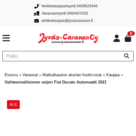
Verkkokauppamyynti 0400620445
Varaosamyynti 0400407035
verkkokauppa@jyvascaravan.fi
0
Etusivu
»
Varaosat
»
Matkailuauton alustan huolto-osat
»
Kauppa
»
Vaihteenvalitsimen vaijeri Fiat Ducato Automaatti 2021
ALE