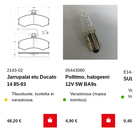
2143-02
05443080
E14-
Jarrupalat etu Ducato
Polttimo, halogeeni
SUL
14 85-93
12V 5W BA9s
Var
Tilaustuote, tuotetta ei
Varastossa (nopea
toi
varastossa.
toimitus)
48,20
€
4,90
€
0,40