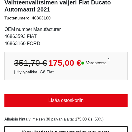
Vaihteenvalitsimen vaijeri Fiat Ducato
Automaatti 2021
Tuotenumero: 46863160
OEM number Manufacturer
46863593 FIAT
46863160 FORD
Alkuperäinen
Nykyinen
1
351,70
€
175,00
€
Varastossa
hinta
hinta
| Hyllypaikka: G8 Fiat
oli:
on:
351,70 €.
175,00 €.
Lisää ostoskoriin
Alhaisin hinta viimeisen 30 päivän ajalta:
175,00
€
(−
50
%)