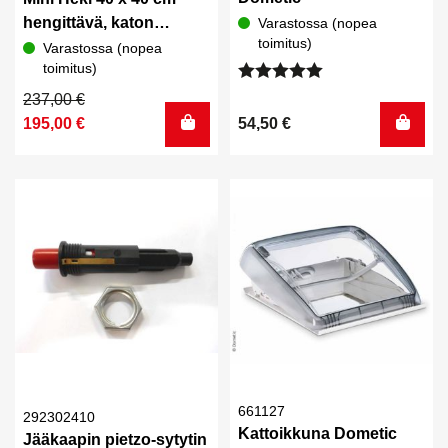
hengittävä, katon
Varastossa (nopea
toimitus)
paksuus 25-42 mm
Varastossa (nopea
toimitus)
Arvostelu
Alkuperäinen
Nykyinen
237,00
€
tuotteesta:
hinta
hinta
195,00
€
54,50
€
5.00
/ 5
oli:
on:
237,00 €.
195,00 €.
661127
292302410
Kattoikkuna Dometic
Jääkaapin pietzo-sytytin