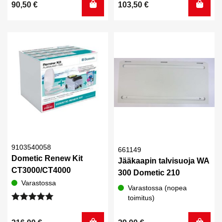
90,50
€
103,50
€
9103540058
661149
Dometic Renew Kit
Jääkaapin talvisuoja WA
CT3000/CT4000
300 Dometic 210
Varastossa
Varastossa (nopea
toimitus)
Arvostelu
tuotteesta: