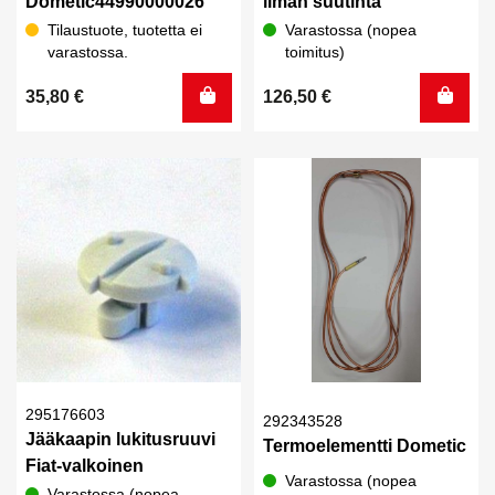
Dometic44990000026
ilman suutinta
Tilaustuote, tuotetta ei
Varastossa (nopea
varastossa.
toimitus)
35,80
€
126,50
€
295176603
292343528
Jääkaapin lukitusruuvi
Termoelementti Dometic
Fiat-valkoinen
Varastossa (nopea
Varastossa (nopea