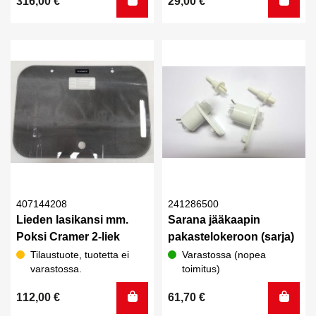
316,00
€
29,00
€
5.00
/ 5
407144208
241286500
Lieden lasikansi mm.
Sarana jääkaapin
Poksi Cramer 2-liek
pakastelokeroon (sarja)
Tilaustuote, tuotetta ei
Varastossa (nopea
varastossa.
toimitus)
112,00
€
61,70
€