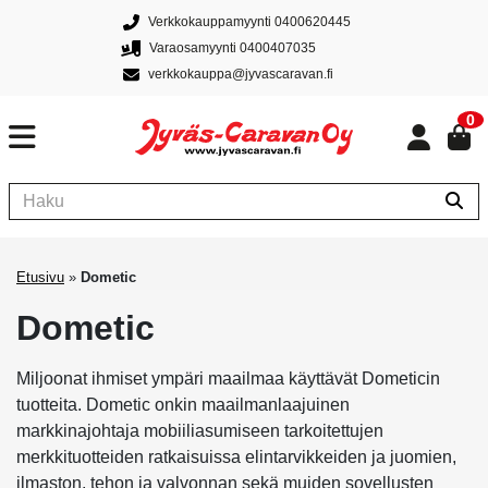
Verkkokauppamyynti 0400620445
Varaosamyynti 0400407035
verkkokauppa@jyvascaravan.fi
0
Etusivu
»
Dometic
Dometic
Miljoonat ihmiset ympäri maailmaa käyttävät Dometicin
tuotteita. Dometic onkin maailmanlaajuinen
markkinajohtaja mobiiliasumiseen tarkoitettujen
merkkituotteiden ratkaisuissa elintarvikkeiden ja juomien,
ilmaston, tehon ja valvonnan sekä muiden sovellusten