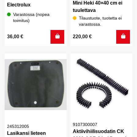
Mini Heki 40×40 cm ei
Electrolux
tuulettava
Varastossa (nopea
Tilaustuote, tuotetta ei
toimitus)
varastossa.
36,00
€
220,00
€
9107300007
245312005
Aktiivihiilisuodatin CK
Lasikansi lieteen