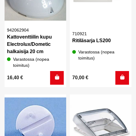
942062904
710921
Kattoventtiilin kupu
Ritiläsarja LS200
Electrolux/Dometic
halkaisija 20 cm
Varastossa (nopea
toimitus)
Varastossa (nopea
toimitus)
16,40
€
70,00
€