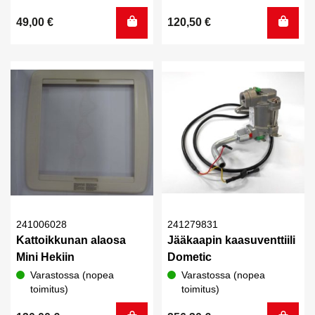
49,00
€
120,50
€
241006028
241279831
Kattoikkunan alaosa
Jääkaapin kaasuventtiili
Mini Hekiin
Dometic
Varastossa (nopea
Varastossa (nopea
toimitus)
toimitus)