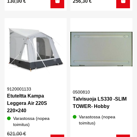
130,00
€
256,30
€
9120001133
0500810
Etuteltta Kampa
Talvisuoja LS330 -SLIM
Leggera Air 220S
TOWER- Hobby
220×240
Varastossa (nopea
Varastossa (nopea
toimitus)
toimitus)
Alkuperäinen
Nykyinen
621,00
€