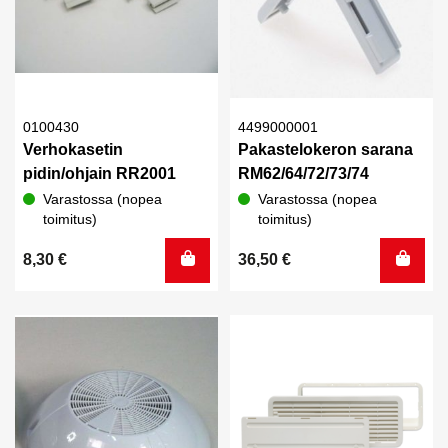
0100430
4499000001
Verhokasetin
Pakastelokeron sarana
pidin/ohjain RR2001
RM62/64/72/73/74
Varastossa (nopea
Varastossa (nopea
toimitus)
toimitus)
8,30
€
36,50
€