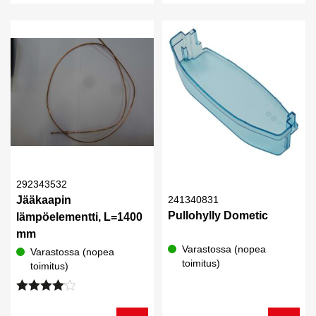
292343532
Jääkaapin
241340831
Pullohylly Dometic
lämpöelementti, L=1400
mm
Varastossa (nopea
Varastossa (nopea
toimitus)
toimitus)
Arvostelu
tuotteesta: