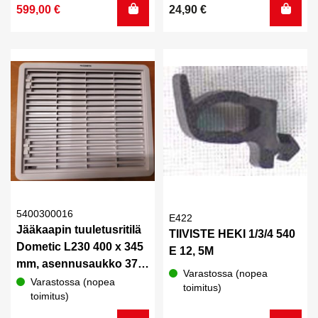
hinta
hinta
599,00
€
24,90
€
oli:
on:
621,00 €.
599,00 €.
5400300016
E422
Jääkaapin tuuletusritilä
TIIVISTE HEKI 1/3/4 540
Dometic L230 400 x 345
E 12, 5M
mm, asennusaukko 370
Varastossa (nopea
x 305 mm
Varastossa (nopea
toimitus)
toimitus)