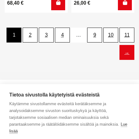
68,40
€
26,00
€
4.00
/ 5
1
2
3
4
…
9
10
11
→
Tietoa sivustolla käytetyistä evästeistä
Käytämme sivustollamme evästeitä kerätäksemme ja
analysoidaksemme sivuston suorituskykyä ja käyttöä,
Yhteystiedot
tarjotaksemme sosiaalisen median ominaisuuksia sekä
parantaaksemme ja räätälöidäksemme sisältöä ja mainoksia.
Lue
Selaa tuotteita
lisää