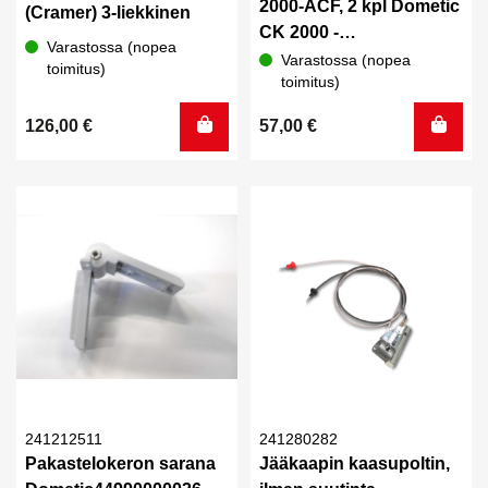
2000-ACF, 2 kpl Dometic
(Cramer) 3-liekkinen
CK 2000 -
Varastossa (nopea
liesituulettimeen
Varastossa (nopea
toimitus)
toimitus)
126,00
€
57,00
€
241212511
241280282
Pakastelokeron sarana
Jääkaapin kaasupoltin,