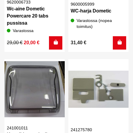
9620006733
9600005999
Wc-aine Dometic
WC-harja Dometic
Powercare 20 tabs
Varastossa (nopea
pussissa
toimitus)
Varastossa
Alkuperäinen
Nykyinen
29,00
€
20,00
€
31,40
€
hinta
hinta
oli:
on:
29,00 €.
20,00 €.
241001011
241275780