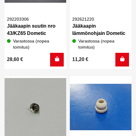
292203306
292621220
Jääkaapin suutin nro
Jääkaapin
43/KZ65 Dometic
lämmönohjain Dometic
Varastossa (nopea
Varastossa (nopea
toimitus)
toimitus)
28,60
€
11,20
€