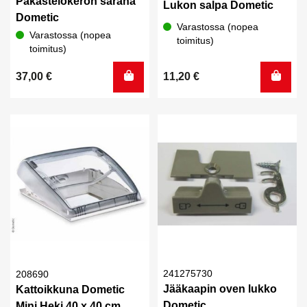
Pakastelokeron sarana
Lukon salpa Dometic
Dometic
Varastossa (nopea
Varastossa (nopea
toimitus)
toimitus)
37,00
€
11,20
€
241275730
208690
Jääkaapin oven lukko
Kattoikkuna Dometic
Dometic
Mini Heki 40 x 40 cm