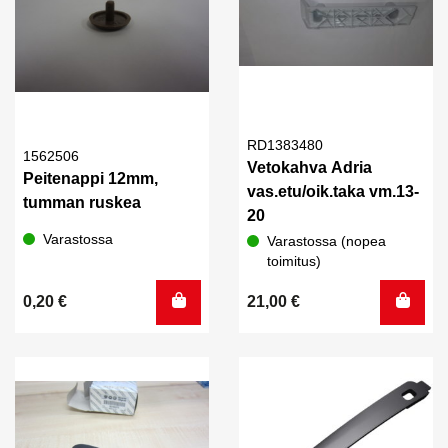
RD1383480
1562506
Vetokahva Adria
Peitenappi 12mm,
vas.etu/oik.taka vm.13-
tumman ruskea
20
Varastossa
Varastossa (nopea
toimitus)
0,20
€
21,00
€