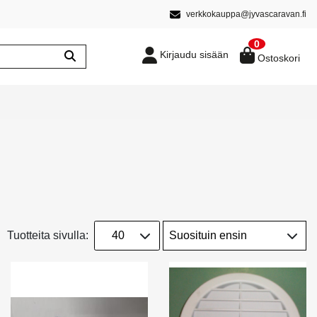
verkkokauppa@jyvascaravan.fi
0
Kirjaudu sisään
Ostoskori
Tuotteita sivulla: