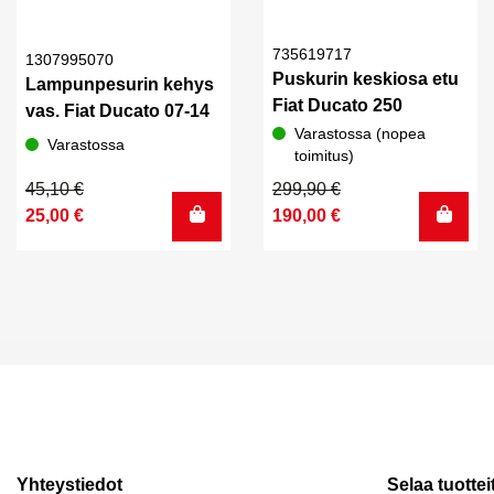
735619717
1307995070
Puskurin keskiosa etu
Lampunpesurin kehys
Fiat Ducato 250
vas. Fiat Ducato 07-14
Varastossa (nopea
Varastossa
toimitus)
Alkuperäinen
Nykyinen
Alkuperäinen
Nykyinen
45,10
€
299,90
€
hinta
hinta
hinta
hinta
25,00
€
190,00
€
oli:
on:
oli:
on:
45,10 €.
25,00 €.
299,90 €.
190,00 €.
Yhteystiedot
Selaa tuottei