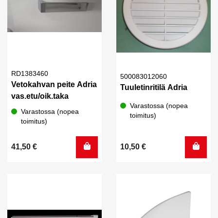
RD1383460
500083012060
Vetokahvan peite Adria
Tuuletinritilä Adria
vas.etu/oik.taka
Varastossa (nopea
Varastossa (nopea
toimitus)
toimitus)
41,50
€
10,50
€