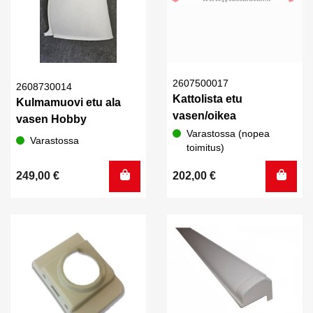
2607500017
2608730014
Kattolista etu
Kulmamuovi etu ala
vasen/oikea
vasen Hobby
Varastossa (nopea
Varastossa
toimitus)
249,00
€
202,00
€