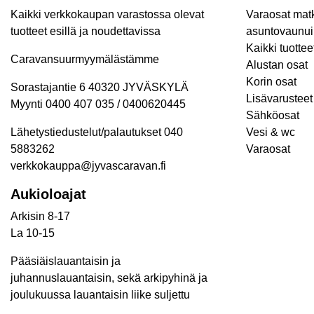
Kaikki verkkokaupan varastossa olevat
Varaosat matk
tuotteet esillä ja noudettavissa
asuntovaunui
Kaikki tuottee
Caravansuurmyymälästämme
Alustan osat
Korin osat
Sorastajantie 6 40320 JYVÄSKYLÄ
Lisävarusteet 
Myynti 0400 407 035 / 0400620445
Sähköosat
Lähetystiedustelut/palautukset 040
Vesi & wc
5883262
Varaosat
verkkokauppa@jyvascaravan.fi
Aukioloajat
Arkisin 8-17
La 10-15
Pääsiäislauantaisin ja
juhannuslauantaisin, sekä arkipyhinä ja
joulukuussa lauantaisin liike suljettu