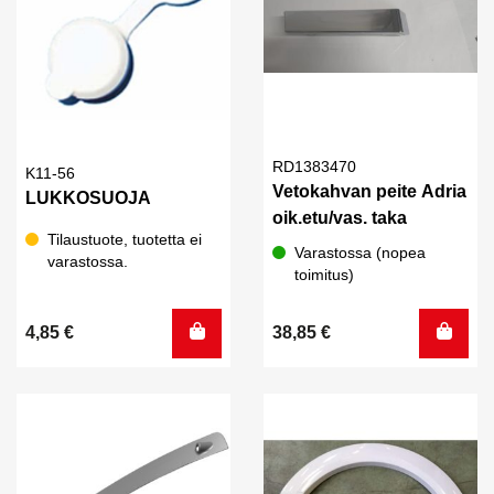
RD1383470
K11-56
Vetokahvan peite Adria
LUKKOSUOJA
oik.etu/vas. taka
Tilaustuote, tuotetta ei
Varastossa (nopea
varastossa.
toimitus)
4,85
€
38,85
€