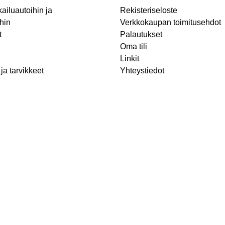
ailuautoihin ja
Rekisteriseloste
hin
Verkkokaupan toimitusehdot
t
Palautukset
Oma tili
Linkit
ja tarvikkeet
Yhteystiedot