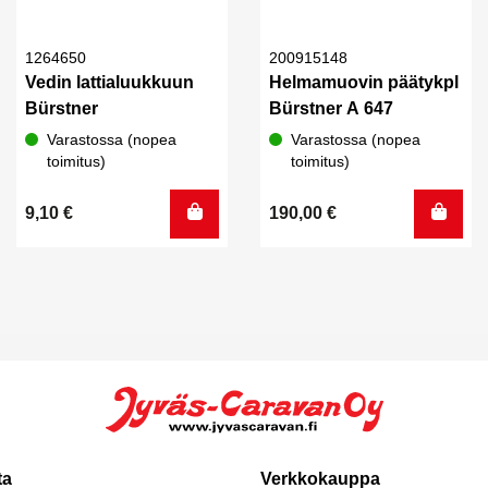
1264650
200915148
Vedin lattialuukkuun
Helmamuovin päätykpl
Bürstner
Bürstner A 647
Varastossa (nopea
Varastossa (nopea
toimitus)
toimitus)
9,10
€
190,00
€
ta
Verkkokauppa