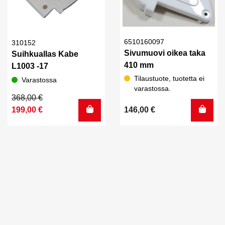
6510160097
310152
Sivumuovi oikea taka
Suihkuallas Kabe
410 mm
L1003 -17
Tilaustuote, tuotetta ei
Varastossa
varastossa.
Alkuperäinen
Nykyinen
368,00
€
hinta
hinta
199,00
€
146,00
€
oli:
on:
368,00 €.
199,00 €.