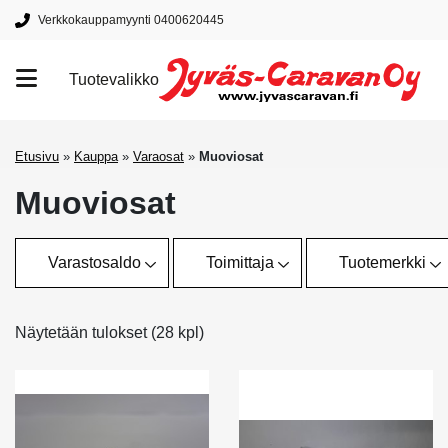
Verkkokauppamyynti 0400620445
Tuotevalikko
Tuotemerkit
Etusivu
»
Kauppa
»
Varaosat
»
Muoviosat
Muoviosat
Varastosaldo
Toimittaja
Tuotemerkki
Näytetään tulokset (28 kpl)