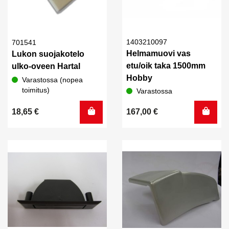
1403210097
701541
Helmamuovi vas
Lukon suojakotelo
etu/oik taka 1500mm
ulko-oveen Hartal
Hobby
Varastossa (nopea
toimitus)
Varastossa
18,65
€
167,00
€